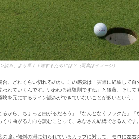
ン読み、より早く上達するためには？（写真はイメージ）
場合、どれくらい切れるのか。この感覚は「実際に経験して自
養われていくんです。いわゆる経験則ですね」と後藤。そして
経験を元にするライン読みができていないことが多いという。
てるから、ちょっと曲がるだろう』『なんとなくフックだ』『
っくり曲がる方向を読むことって、みなさん結構できるんです
度の強い傾斜の淵に切られているカップに対して、モロに左右