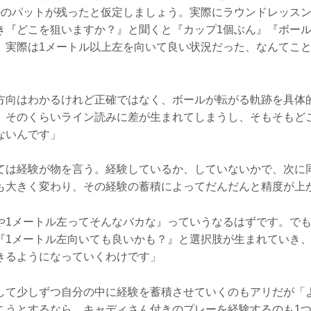
ルのパットが残ったと仮定しましょう。実際にラウンドレッス
き『どこを狙いますか？』と聞くと『カップ1個ぶん』『ボール
、実際は1メートル以上左を向いて良い状況だった、なんてこ
方向はわかるけれど正確ではなく、ボールが転がる軌跡を具体
、そのくらいライン読みに差が生まれてしまうし、そもそもど
ないんです」
ては経験が物を言う。経験しているか、していないかで、次に
も大きく変わり、その経験の蓄積によってだんだんと精度が上
や1メートル左ってそんなバカな』っていうなるはずです。で
『1メートル左向いても良いかも？』と選択肢が生まれていき
きるようになっていくわけです」
して少しずつ自分の中に経験を蓄積させていくのもアリだが「
こうとするなら、キャディさん付きのプレーを経験するのも1