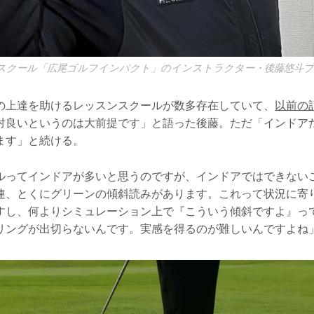
スクール「広尾ゴルフインパクト」のインストラクター・後藤悠斗
の上達を助けるレッスンスクールが数多存在していて、
以前の
対良いというのは大前提です」と語った後藤。ただ「インドア
ます」と続ける。
ルってインドアが多いと思うのですが、インドアではできない
連、とくにグリーンの傾斜読みがあります。これって状況に寄
すし、何よりシミュレーション上で『こういう傾斜ですよ』っ
リングが出切らないんです。実感を得るのが難しいんですよね