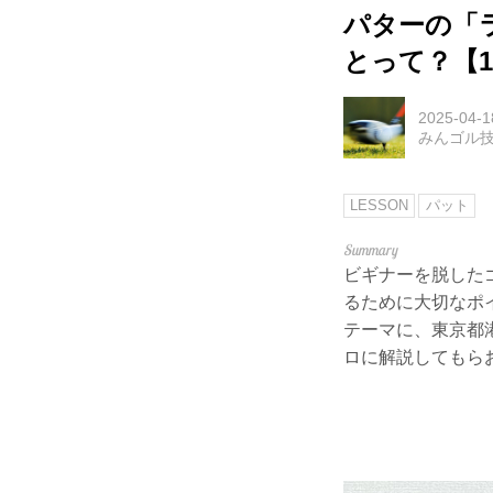
パターの「
とって？【1
2025-04-1
みんゴル
LESSON
パット
ビギナーを脱したゴ
るために大切なポ
テーマに、東京都
ロに解説してもら