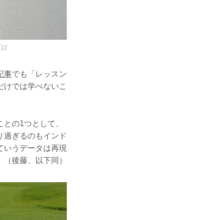
プロ
記事
でも「レッスン
だけでは学べないこ
ことの1つとして、
り過ぎるのもインド
ていうデータは再現
」（後藤、以下同）