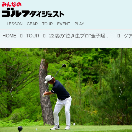
LESSON
GEAR
TOUR
EVENT
PLAY
HOME
TOUR
22歳の"泣き虫プロ"金子駆大がツアー初優勝! 「僕も早く海外に行きたい」翌19日は全米オープン出場権をかけた予選会に出場【関西オープン】