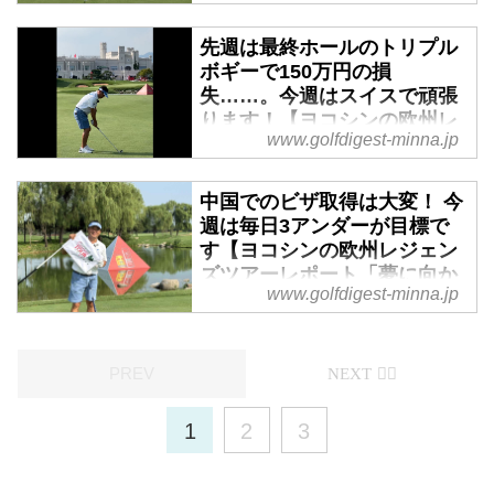
かって」 #13】 - みんなのゴ
ルフダイジェスト
先週は最終ホールのトリプル
ボギーで150万円の損
レジェンズツアー6戦目となるス
失……。今週はスイスで頑張
イスシニアオープンを終えまし
ります！【ヨコシンの欧州レ
た。今週は試合がないので、これ
www.golfdigest-minna.jp
ジェンズツアーレポート「夢
からイギリスに移動して、来週行
に向かって」 #12】 - みんな
われる全英シニアオープン
のゴルフダイジェスト
（ISPSハンダ シニアオープン）
中国でのビザ取得は大変！ 今
週は毎日3アンダーが目標で
のマンデートーナメント（予選
7月10日。中国のレインウッド・
す【ヨコシンの欧州レジェン
会）に備える予定です。そこで、
レジェンズ・チャンピオンシップ
ズツアーレポート「夢に向か
今回はスイスシニアオープンを振
を終え、そのままスイスに来てい
www.golfdigest-minna.jp
って」 #11】 - みんなのゴル
り返りつつ、今後のボクの目標と
ます。明日からスイスシニアオー
フダイジェスト
展望についてお話ししたいと思い
プンに出場しますが、その前にレ
ます。
インウッド・レジェンズの結果を
2025年7月3日。いまボクは、明
振り返ってみたいと思います。
日から始まるレインウッド・レジ
ェンズ・チャンピオンシップに出
1
2
3
場するために、中国のレインウッ
ド・パイン・バレー（北京）とい
うゴルフ場に来ています。今回