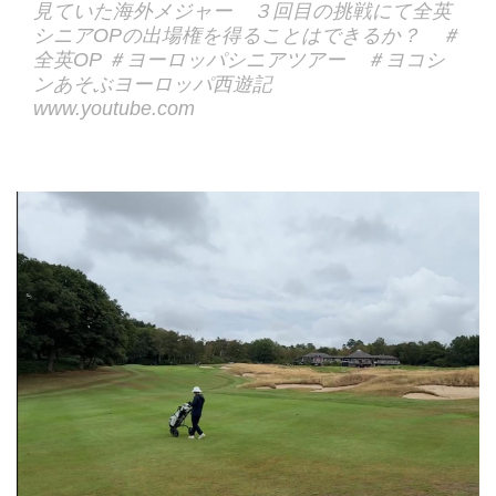
見ていた海外メジャー ３回目の挑戦にて全英
シニアOPの出場権を得ることはできるか？ ＃
全英OP ＃ヨーロッパシニアツアー ＃ヨコシ
ンあそぶヨーロッパ西遊記
www.youtube.com