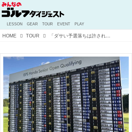
LESSON
GEAR
TOUR
EVENT
PLAY
HOME
TOUR
「ダサい予選落ちは許されない！」 横田真一がついに掴んだ全英シニアOP出場権の舞台裏【ヨコシンの欧州レジェンズツアーレポート「夢に向かって」 #14】