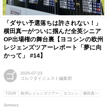
「ダサい予選落ちは許されない！」
横田真一がついに掴んだ全英シニア
OP出場権の舞台裏【ヨコシンの欧州
レジェンズツアーレポート「夢に向
かって」 #14】
ゴ
2025-07-23
ゴルフダイジェスト編集部
TOUR
欧州レジェンズツアー
ヨコシン
横田真一