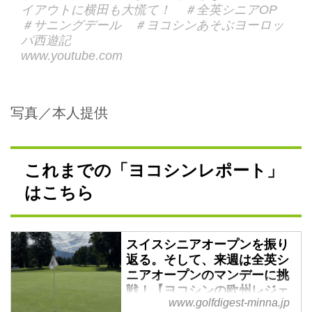
イアウトに横田も大慌て！ ＃全英シニアOP
＃サニングデール ＃ヨコシンあそぶヨーロッ
パ西遊記
www.youtube.com
写真／本人提供
これまでの「ヨコシンレポート」
はこちら
スイスシニアオープンを振り
返る。そして、来週は全英シ
ニアオープンのマンデーに挑
戦！【ヨコシンの欧州レジェ
www.golfdigest-minna.jp
ンズツアーレポート「夢に向