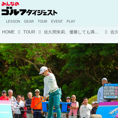
LESSON
GEAR
TOUR
EVENT
PLAY
HOME
TOUR
佐久間朱莉、優勝しても満足しない!? 「80点」のゴルフと先を見据えた取り組み【国内女子ツアー】