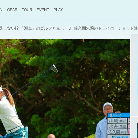
ON
GEAR
TOUR
EVENT
PLAY
佐久間朱莉、優勝しても満足しない!? 「80点」のゴルフと先を見据えた取り組み【国内女子ツアー】
佐久間朱莉のドライバーショット連