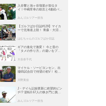
入谷響と池ヶ谷瑠菜が首位タ
イ！中嶋常幸の助言と4連続バー
ディで魅せた初日【国内女子ツ
アー】
みんゴルツアー担当
【ゴルフばか日誌#129】マイカ
ーで北海道上陸！ 青森・大沼・
函館の3コースと豪雨の洗礼
はむちゃんのゴルフばか日誌
ギアの進化で激変！ 今と昔の
「タメの作り方」の違いをプロ
がイラストを交えて解説
大谷奈千代
マイケル・ソービヨンセン、出
場65試合目で待望の初V！ 松山
は35人ごぼう抜きでトップ5入り
【米男子ツアー】
川野美佳
J・デイら記録更新に絶望的ピン
チ!? 逆転0.67人の狭き門に挑む
レギュラー最終戦【米男子ツア
ー】
みんゴルツアー担当