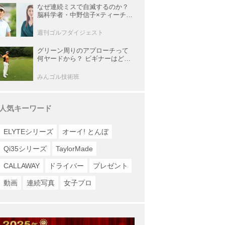
なぜ連続ミスで自滅するのか？
脳科学者・中野信子×ティーチン
グプロ・内藤雄士が明かす脳の
攻略法
週刊ゴルフダイジェスト
グリーン周りのアプローチって
何ヤードから？ ビギナーはどの
番手でどう打つのが正解？
みんゴル技術班
人気キーワード
ELYTEシリーズ
オーイ! とんぼ
Qi35シリーズ
TaylorMade
CALLAWAY
ドライバー
プレゼント
動画
連続写真
女子プロ