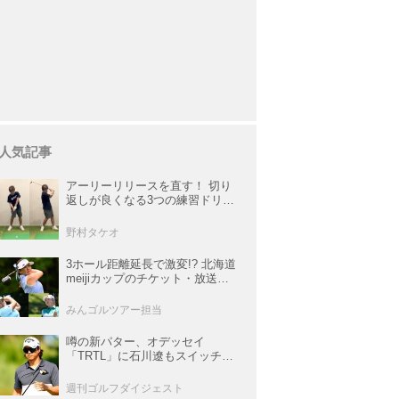
人気記事
アーリーリリースを直す！ 切り
返しが良くなる3つの練習ドリル
を試してみた
野村タケオ
3ホール距離延長で激変!? 北海道
meijiカップのチケット・放送＆
注目選手まとめ【JLPGAトーナ
メント観戦ガイド】
みんゴルツアー担当
噂の新パター、オデッセイ
「TRTL」に石川遼もスイッチ！
L字マレットからの“大転換”で成
績上昇中
週刊ゴルフダイジェスト