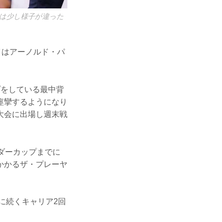
は少し様子が違った
イはアーノルド・パ
プをしている最中背
痙攣するようになり
大会に出場し週末戦
ダーカップまでに
かかるザ・プレーヤ
に続くキャリア2回