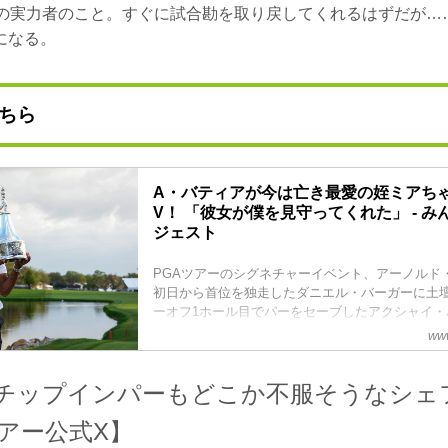
勝の実力者のこと。すぐに試合勘を取り戻してくれるはずだが…
になる。
ちら
A・バティアが今は亡き最愛の姪ミアち
V！ 「彼女が僕を見守ってくれた」 - 
ジェスト
PGAツアーのシグネチャーイベント、アーノルド
初日から首位を独走したダニエル・バーガーに土
ーオフ1ホール目でパーをセーブしたアクシャイ・
ツアー3勝目を挙げた。激しいガッツポーズと雄叫
www
裏には、昨年12月わずか6歳でこの世を去った最
在があった。「彼女が僕を見守ってくれた。今回
チップインパーもどこか不服そうなシェ
彼女のため」と込み上げる感情を吐露した。
ツアー公式X】