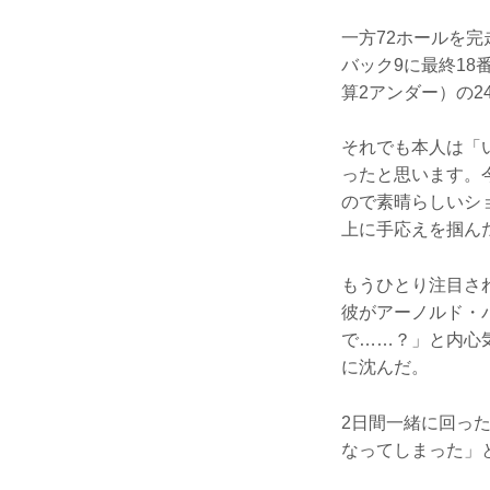
一方72ホールを
バック9に最終18
算2アンダー）の2
それでも本人は「
ったと思います。
ので素晴らしいシ
上に手応えを掴ん
もうひとり注目さ
彼がアーノルド・
で……？」と内心気
に沈んだ。
2日間一緒に回っ
なってしまった」