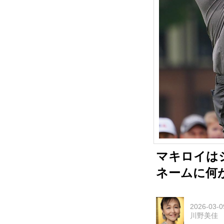
マキロイは
ネームに何
2026-03-0
川野美佳