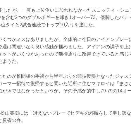
完走したが、一度も上位争いに加われなかったスコッティ・シェ
番を含む2つのダブルボギーを叩き1オーバー73。優勝したバテ
4位タイと2試合連続でトップ10入りを逃した。
いくつかミスはありましたが、全体的に今日のアイアンプレー
今週は間違いなく良い感触が掴めました。アイアンの調子を上
ョットがいくつかあったので期待通りに改善できていると感じ
だようだ。
れたのが椎間板の手術から半年ぶりの競技復帰となったジャス
パーマー招待で復帰すると聞いた近所に住むマキロイは「まさ
がきではなかったというが、その予感が的中し79-79の14オ
た松山英樹には「冴えないプレーでヒデキの邪魔をして申し訳
と反省の弁。