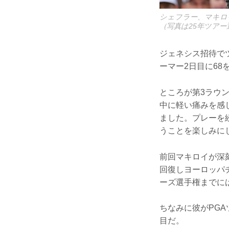
シェフラー、マキロ
（写真は25年ツアー
ジェネシス招待で
ーマー2日目に6
ところが第3ラウ
中に軽い痛みを感
ました。プレーを
うことを楽しみに
前回マキロイが深
回復しヨーロッパ
ーズ選手権までに
ちなみに彼がPG
目だ。