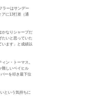
フラーはサンデー
ィアに13打差（通
はかなりシャープだ
げたいと思っていた
ています」と成績以
ティン・トーマス。
か難しいベイヒル
ーバーを叩き最下位
ないという気持ちに