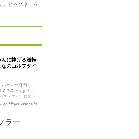
…。ビッグネーム
ゃんに捧げる逆転
みんなのゴルフダイ
・パーマー招待は、
壇場で追いつきプレ
バティアが、待望の
びで勝利を達成した
.golfdigest-minna.jp
愛の姪ミアちゃんの存
の勝利は間違いなく
フラー