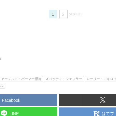
1
2
9
アーノルド・パーマー招待
スコッティ・シェフラー
ローリー・マキロ
マス
Facebook
はてブ
LINE