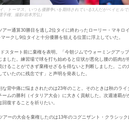
イ、トーマス。いつも優勝争いを期待されている3人だがベイヒルで
選手権、撮影/岩本芳弘）
ツアー通算30勝目を逃し2位タイに終わったローリー・マキロ
8をマークし9位タイと十分優勝を狙える位置に浮上していた。
ンドスタート前に棄権を表明。「今朝ジムでウォーミングアッ
じました。練習場で球を打ち始めると症状が悪化し腰の筋肉が
続けることができず棄権せざるを得ないと判断しました。この
していたのに残念です」と声明を発表した。
刻な背中痛に悩まされたのは23年のこと。そのときは秋のライ
チームの勝利（イタリア大会）に大きく貢献した。次週連覇が
は回復することを祈りたい。
Aツアーの大会を棄権したのは13年のコグニザント・クラシック