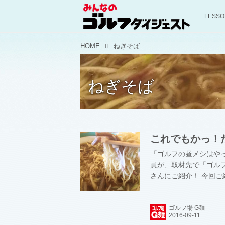
LESS
HOME
ねぎそば
ねぎそば
これでもかっ！
「ゴルフの昼メシはや
員が、取材先で「ゴル
さんにご紹介！ 今回ご
原ICより 12 km。
トデ型のバンカーを数
ゴルフ場 G麺
ズゴルフクラブ フェ
さまれたり、あるいは