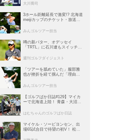
佳も逆転圏内で運命の最終日へ
大川喬司
【米女子ツアー】
3ホール距離延長で激変!? 北海道
meijiカップのチケット・放送＆
注目選手まとめ【JLPGAトーナ
メント観戦ガイド】
みんゴルツアー担当
噂の新パター、オデッセイ
「TRTL」に石川遼もスイッチ！
L字マレットからの“大転換”で成
績上昇中
週刊ゴルフダイジェスト
「ツアーを舐めていた」服部雅
也が挫折を経て掴んだ「理由あ
る好調」【深掘り! 国内男子ツア
ー次世代スター列伝#45】
みんゴルツアー担当
【ゴルフばか日誌#129】マイカ
ーで北海道上陸！ 青森・大沼・
函館の3コースと豪雨の洗礼
はむちゃんのゴルフばか日誌
マイケル・ソービヨンセン、出
場65試合目で待望の初V！ 松山
は35人ごぼう抜きでトップ5入り
【米男子ツアー】