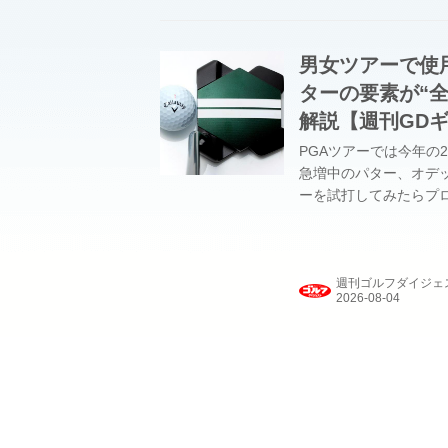
が意図した打ってはいけな
男女ツアーで使用
ターの要素が“全
解説【週刊GD
PGAツアーでは今年の
急増中のパター、オデッ
ーを試打してみたらプ
週刊ゴルフダイジェ