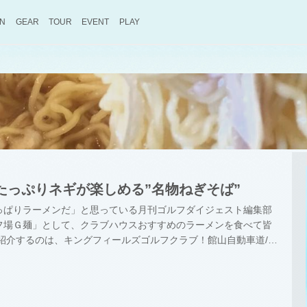
ON
GEAR
TOUR
EVENT
PLAY
たっぷりネギが楽しめる”名物ねぎそば”
っぱりラーメンだ」と思っている月刊ゴルフダイジェスト編集部
フ場Ｇ麺」として、クラブハウスおすすめのラーメンを食べて皆
紹介するのは、キングフィールズゴルフクラブ！館山自動車道/市
 丘陵コース。ゆるやかな起伏の土地に展開し、1グリーンの周辺にヒ
多く配したアメリカンスタイルのコースである。 キングフィール
アウェイは広いが大小の池も効果的に配置されたり、バンカーには
傾斜があったりと単純に中央狙いではスコアにならない。設計者