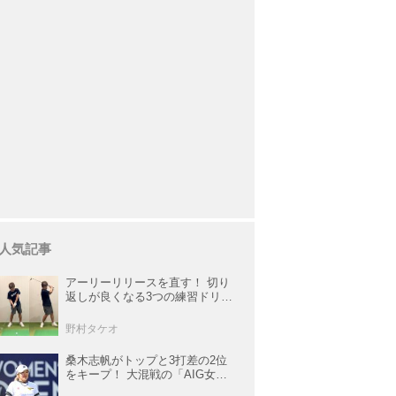
人気記事
アーリーリリースを直す！ 切り
返しが良くなる3つの練習ドリル
を試してみた
野村タケオ
桑木志帆がトップと3打差の2位
をキープ！ 大混戦の「AIG女子
オープン」で勝みなみ＆古江彩