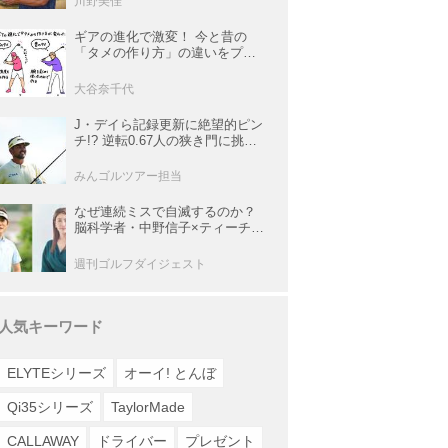
川野美佳
ギアの進化で激変！ 今と昔の
「タメの作り方」の違いをプロ
がイラストを交えて解説
大谷奈千代
J・デイら記録更新に絶望的ピン
チ!? 逆転0.67人の狭き門に挑む
レギュラー最終戦【米男子ツア
ー】
みんゴルツアー担当
なぜ連続ミスで自滅するのか？
脳科学者・中野信子×ティーチン
グプロ・内藤雄士が明かす脳の
攻略法
週刊ゴルフダイジェスト
人気キーワード
ELYTEシリーズ
オーイ! とんぼ
Qi35シリーズ
TaylorMade
CALLAWAY
ドライバー
プレゼント