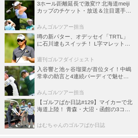
3ホール距離延長で激変!? 北海道meiji
カップのチケット・放送＆注目選手ま
とめ【JLPGAトーナメント観戦ガイ
ド】
みんゴルツアー担当
噂の新パター、オデッセイ「TRTL」
に石川遼もスイッチ！ L字マレットか
らの“大転換”で成績上昇中
週刊ゴルフダイジェスト
入谷響と池ヶ谷瑠菜が首位タイ！中嶋
常幸の助言と4連続バーディで魅せた
初日【国内女子ツアー】
みんゴルツアー担当
【ゴルフばか日誌#129】マイカーで北
海道上陸！ 青森・大沼・函館の3コー
スと豪雨の洗礼
はむちゃんのゴルフばか日誌