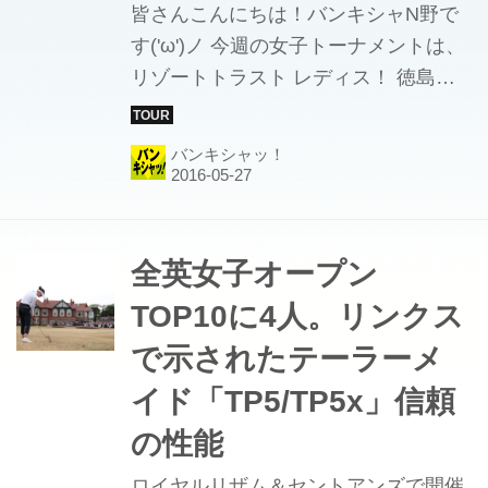
皆さんこんにちは！バンキシャN野で
す('ω')ノ 今週の女子トーナメントは、
リゾートトラスト レディス！ 徳島県
のグランディ鳴門ゴルフクラブ36
EASTコース(6,524Yards Par72)にて開
バンキシャッ！
催されます。 青く広がる瀬戸内海を望
む美しいコースですが、海が近いだけ
に風が強く、番手選びからショットの
正確性までかなりのスキルが求められ
全英女子オープン
る、面白い戦いになりそうですよ！ 先
TOP10に4人。リンクス
週の中京テレビ・ブリヂストンレディ
で示されたテーラーメ
スオープンの優勝者であり、会場のあ
る徳島県が地元の鈴木愛プロは、「か
イド「TP5/TP5x」信頼
なり風が強いので対策が難しい。で
の性能
も、とにかくフェアウェイにさえ打っ
ロイヤルリザム＆セントアンズで開催