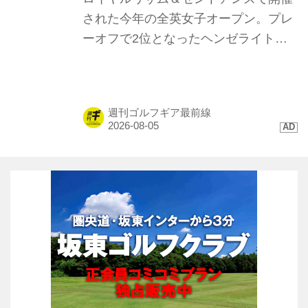
ていければチャンスが来るかなと思っ
された今年の全英女子オープン。プレ
ています」と我...
ーオフで2位となったヘンゼライトを
はじめ、トップ10に4名が入るなど
「TP5/TP5x」ボールが存在感を示し
た。硬い地面と風が絡むコンディショ
週刊ゴルフギア最前線
ンで発揮された、縦距離の精度と最新
技術に迫る。