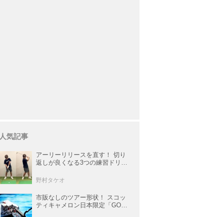
人気記事
アーリーリリースを直す！ 切り
返しが良くなる3つの練習ドリル
を試してみた
野村タケオ
市販なしのツアー形状！ スコッ
ティキャメロン日本限定「GOLO
6・2R」が美しすぎる！【キャメ