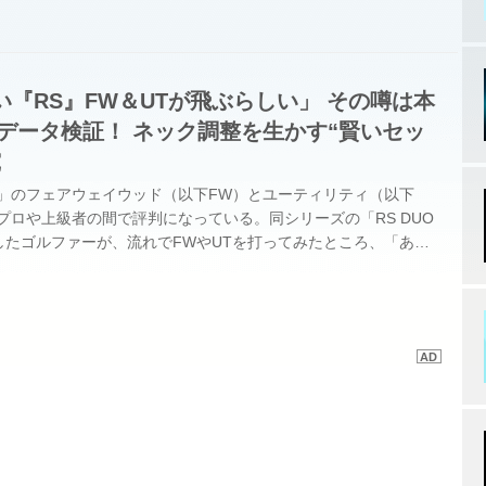
『RS』FW＆UTが飛ぶらしい」 その噂は本
でデータ検証！ ネック調整を生かす“賢いセッ
究
S」のフェアウェイウッド（以下FW）とユーティリティ（以下
プロや上級者の間で評判になっている。同シリーズの「RS DUO
したゴルファーが、流れでFWやUTを打ってみたところ、「あ
ぶね！」と驚き、口コミで広がっているというのだ。今回はこの噂
「RS」 FWと「RS」 UTを試打して検証する。