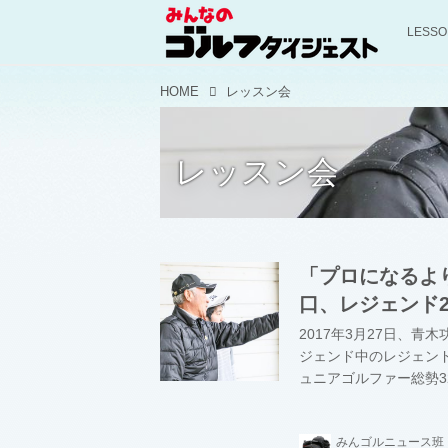
LESS
HOME
レッスン会
レッスン会
「プロになるよ
口、レジェンド
2017年3月27日、
ジェンド中のレジェン
ュニアゴルファー総勢
は……!?
みんゴルニュース班