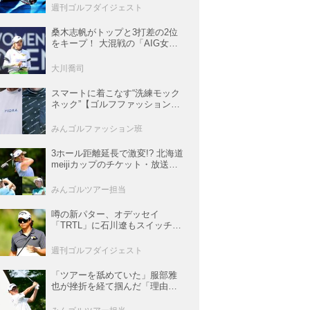
ロンマニア宣言】
週刊ゴルフダイジェスト
桑木志帆がトップと3打差の2位
をキープ！ 大混戦の「AIG女子
オープン」で勝みなみ＆古江彩
佳も逆転圏内で運命の最終日へ
大川喬司
【米女子ツアー】
スマートに着こなす“洗練モック
ネック”【ゴルフファッションス
ナップ#57】
みんゴルファッション班
3ホール距離延長で激変!? 北海道
meijiカップのチケット・放送＆
注目選手まとめ【JLPGAトーナ
メント観戦ガイド】
みんゴルツアー担当
噂の新パター、オデッセイ
「TRTL」に石川遼もスイッチ！
L字マレットからの“大転換”で成
績上昇中
週刊ゴルフダイジェスト
「ツアーを舐めていた」服部雅
也が挫折を経て掴んだ「理由あ
る好調」【深掘り! 国内男子ツア
ー次世代スター列伝#45】