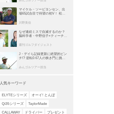
みんゴルツアー担当
マイケル・ソービヨンセン、出
場65試合目で待望の初V！ 松山
は35人ごぼう抜きでトップ5入り
【米男子ツアー】
川野美佳
なぜ連続ミスで自滅するのか？
脳科学者・中野信子×ティーチン
グプロ・内藤雄士が明かす脳の
攻略法
週刊ゴルフダイジェスト
J・デイら記録更新に絶望的ピン
チ!? 逆転0.67人の狭き門に挑む
レギュラー最終戦【米男子ツア
ー】
みんゴルツアー担当
人気キーワード
ELYTEシリーズ
オーイ! とんぼ
Qi35シリーズ
TaylorMade
CALLAWAY
ドライバー
プレゼント