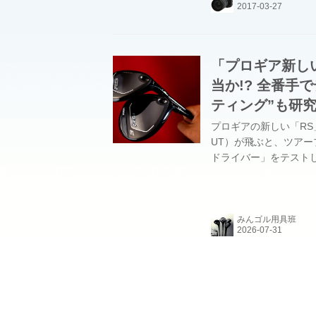
「プロギア新しい
当か!? 全番手
ティング”も研
プロギアの新しい「R
UT）が飛ぶと、ツアー
ドライバー」をテスト
れ？ めちゃくちゃ飛
の真相を確かめるべく、
みんゴル用具班