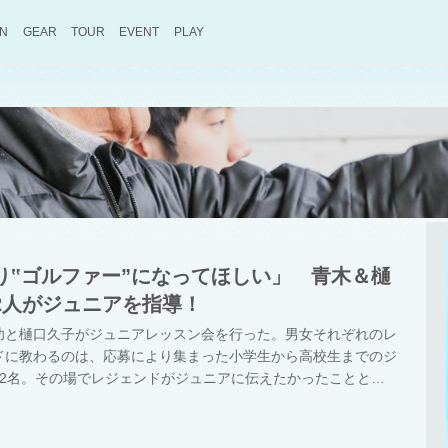
ON
GEAR
TOUR
EVENT
PLAY
り‟ゴルファー”になってほしい」 青木＆樋
2人がジュニアを指導！
青木功と樋口久子がジュニアレッスン会を行った。男女それぞれのレ
ドに教わるのは、応募により集まった小学生から高校生までのジ
32名。その場でレジェンドがジュニアに伝えたかったことと