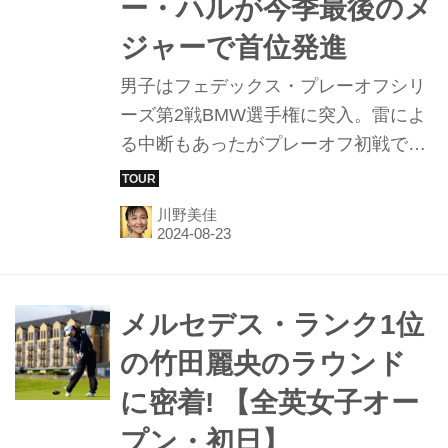
ー・ハルが今季最後のメ
ジャーで首位発進
男子はフェデックス・プレーオフシリ
ーズ第2戦BMW選手権に突入。雷によ
る中断もあったがプレーオフ初戦で劇
的な優勝を飾った松山英樹が好調を維
持。17番終了時点で暫定2位につけ連
川野美佳
勝も夢ではない。いっぽう女子は今季
最後のメジャーAIG女子オープン（全
英女子）が開幕し、史上最多19名の日
本人が参戦している。ゴルフの故郷セ
メルセデス・ランク1位
ントアンドリュース・オールドC（ス
の竹田麗央のラウンド
コットランド）を舞台に難コンディシ
に密着! 【全英女子オー
ョンに見舞われた初日、ルーキー・オ
ブ・ザ・イヤー本命の西郷真央が好ス
プン・初日】