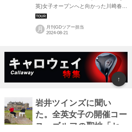
英)女子オープンへと向かった川﨑春
花。時間がないなかでも全英対策とし
て準備したものとは? みんゴル特派記
月刊GDツアー担当
月
者が川﨑春花に聞いた。
↑
岩井ツインズに聞い
た。全英女子の開催コー
ス、ゴルフの聖地「セ