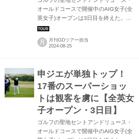
ゴルフの聖地セントアンドリュース・
オールドコースで開催中のAIG女子(全
英女子)オープンは3日目を終えた。練
習ラウンド中の“偶然の産物”により、
ティーショットが格段によくなったと
月刊GDツアー担当
月
いう勝みなみ。2オーバーの36位タイ
で進んだ決勝ラウンド初日を現地にい
るゴルフダイジェスト特派記者がレポ
ート。
申ジエが単独トップ！
17番のスーパーショッ
トは観客を虜に【全英女
子オープン・3日目】
ゴルフの聖地セントアンドリュース・
オールドコースで開催中のAIG女子(全