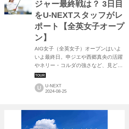
ジャー最終戦は？ 3日目
勝したのはパリ五輪で金メダルに輝
をU-NEXTスタッフがレ
き、殿堂入りを果たしたリディア・コ
ー。それも、18番でバーディパットを
ポート【全英女子オープ
決めるという、リディアの勝負強さが
ン】
垣間見えた、劇的な逆転優勝だった。
AIG女子（全英女子）オープンはいよ
いよ最終日。申ジエや西郷真央の活躍
やネリー・コルダの強さなど、見どこ
ろの多い今大会を独占生配信中のU-
NEXTの現地取材スタッフ・今井敬太
U-NEXT
U
氏からレポートが届いたので紹介しよ
う。