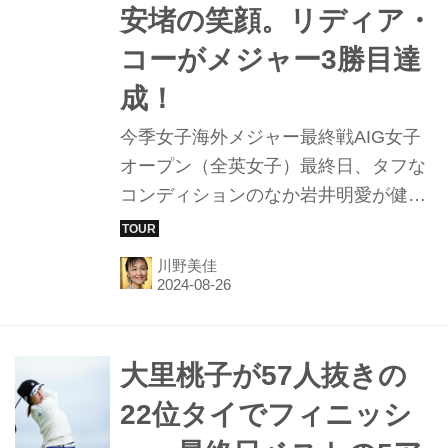
安堵の笑顔。リディア・
コーがメジャー3勝目達
成！
今季女子海外メジャー最終戦AIG女子
オープン（全英女子）最終日、タフな
コンディションのなか岩井明愛が健闘
した。優勝したリディア・コーと同じ
3アンダー69をマークし前日の27位タ
川野美佳
イから7位タイにジャンプアップ。来
年の大会出場権を獲得した。
大里桃子が57人抜きの
22位タイでフィニッシ