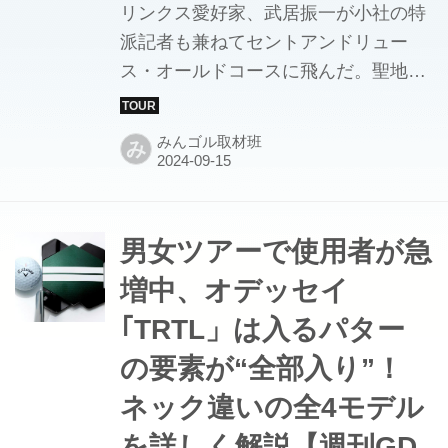
リンクス愛好家、武居振一が小社の特
派記者も兼ねてセントアンドリュー
ス・オールドコースに飛んだ。聖地を
日本勢はどう挑んだか？ 勝者の残した
言葉の意味とは？
みんゴル取材班
み
男女ツアーで使用者が急
増中、オデッセイ
｢TRTL」は入るパター
の要素が“全部入り”！
ネック違いの全4モデル
を詳しく解説【週刊GD