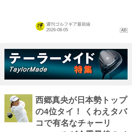
はじめ、トップ10に4名が入るなど
「TP5/TP5x」ボールが存在感を示し
た。硬い地面と風が絡むコンディショ
週刊ゴルフギア最前線
ンで発揮された、縦距離の精度と最新
技術に迫る。
西郷真央が日本勢トップ
の4位タイ！ くわえタバ
コで有名なチャーリ