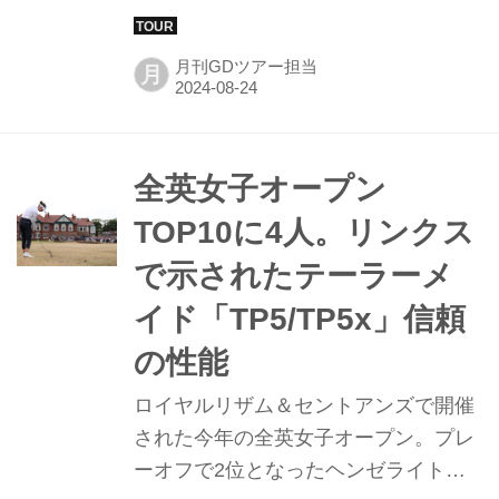
とめた河本結は現地時間の8時06分に
ティーオフ。雨はスタート後すぐに止
月刊GDツアー担当
月
んだが、初日同様、強風が吹き荒れる
コンディション。セントアンドリュー
ス攻略のために“準備”をしてきたとい
う河本の2日目を現地からレポート。
全英女子オープン
TOP10に4人。リンクス
で示されたテーラーメ
イド「TP5/TP5x」信頼
の性能
ロイヤルリザム＆セントアンズで開催
された今年の全英女子オープン。プレ
ーオフで2位となったヘンゼライトを