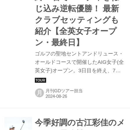
じ込み逆転優勝！ 最新
クラブセッティングも
紹介【全英女子オープ
ン・最終日】
ゴルフの聖地セントアンドリュース・
オールドコースで開催したAIG女子(全
英女子)オープン。3日目を終え、7ア
ンダーの首位に申ジエ、1打差の2位に
リリア・ヴ、2打差の3位にネリー・コ
月刊GDツアー担当
月
ルダ、3打差の4位タイにリディア・コ
ーと歴代の世界ランキング1位が上位
に位置し、虎視眈々と今季メジャー最
終戦の優勝を狙ってスタートした最終
今季好調の古江彩佳のメ
日。そうそうたるメンバーのなかで優