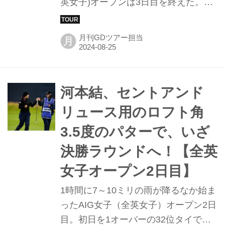
英女子)オープンは3日目を終えた。3
日目は「ムービングサタデー」と言わ
れるが、その言葉どおり、スコアを伸
月刊GDツアー担当
月
ばしリーダーボードを駆け上がったの
は日本ツアーを主戦場としている申ジ
エだ。風が強く厳しいコンディション
となった全英女子オープンの初日、2
河本結、セントアンド
日目とアンダーで回り、11位タイスタ
リュース用のロフト角
ートだったこの日、5アンダーを叩き
3.5度のパターで、いざ
出し、単独トップに。なかでもバーデ
ィを奪った17番のセカンドショットは
決勝ラウンドへ！【全英
現地にいるすべての人を虜にした一打
女子オープン2日目】
だった。ゴルフダイジェスト特派記者
1時間に7～10ミリの雨が降るなか始ま
が現地からレポートする。
ったAIG女子（全英女子）オープン2日
目。初日を1オーバーの32位タイでま