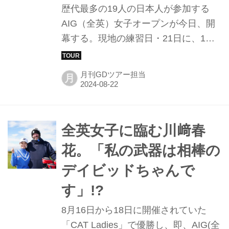
歴代最多の19人の日本人が参加する
AIG（全英）女子オープンが今日、開
幕する。現地の練習日・21日に、1番
ホールから何やらメモを持ち、何人か
でコースを歩いている人たちを発見。
月刊GDツアー担当
月
そのなかにはJLPGA競技委員で、週刊
ゴルフダイジェストや月刊ゴルフダイ
ジェストでお馴染みの中﨑典子プロも
いた。実際に何をしているのか話を聞
全英女子に臨む川﨑春
いた。
花。「私の武器は相棒の
デイビッドちゃんで
す」!?
8月16日から18日に開催されていた
「CAT Ladies」で優勝し、即、AIG(全