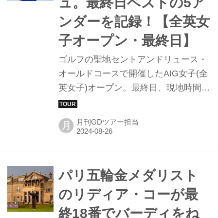
ュ。最終日ベストの5ア
ンダーを記録！【全英女
子オープン・最終日】
ゴルフの聖地セントアンドリュース・
オールドコースで開催したAIG女子(全
英女子)オープン。最終日、現地時間の
7時10分に日本勢1番手としてティーオ
フした大里桃子。18番グリーン終了後
月刊GDツアー担当
月
には観客からの歓声に対して大きく手
を振り応え、“大里桃子”という選手を
英国の地に刻んだ。
パリ五輪金メダリスト
のリディア・コーが最
終18番でバーディをね