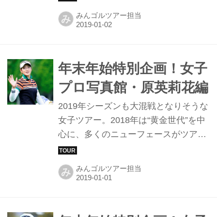
ズンに初優勝がもっとも期待される選
みんゴルツアー担当
み
手の一人、松田の試合中の写真を紹介
しよう。
年末年始特別企画！女子
プロ写真館・原英莉花編
2019年シーズンも大混戦となりそうな
女子ツアー。2018年は“黄金世代”を中
心に、多くのニューフェースがツアー
を盛り上げたが、中でも2019年にブレ
ークが期待されるのが原英莉花だ。そ
みんゴルツアー担当
み
んな原のベストショットを集めてみ
た。