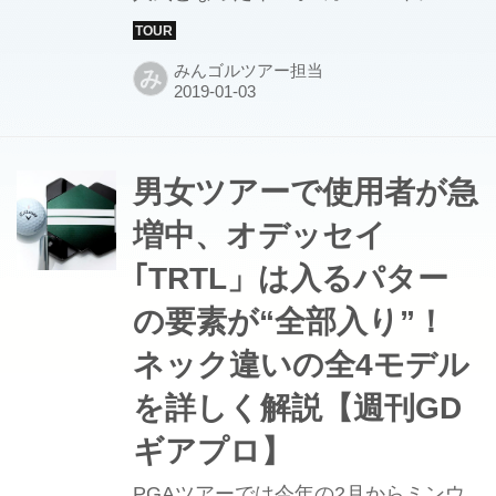
ンは「ゴルフをしてきて一番調子が悪
かった」という1年だったが、それを
みんゴルツアー担当
み
乗り越え今年はまた多くの笑顔を見せ
てくれることが期待される。そんなボ
ミの試合中の様子を紹介しよう。
男女ツアーで使用者が急
増中、オデッセイ
｢TRTL」は入るパター
の要素が“全部入り”！
ネック違いの全4モデル
を詳しく解説【週刊GD
ギアプロ】
PGAツアーでは今年の2月からミンウ