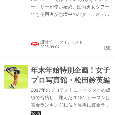
ー・リーが使い始め、国内男女ツアー
でも使用者が急増中のパター、オデッ
セイ｢TRTL（タートル）｣。まるで“カ
メ”のような形のこのパターを試打して
みたらプロたちが使う理由が見えてき
週刊ゴルフダイジェスト
た。
年末年始特別企画！女子
プロ写真館・松田鈴英編
2017年のプロテストにトップタイの成
績で合格し、迎えた2018年シーズンは
賞金ランキング11位と見事に賞金ラン
ク上位に食い込んだ松田鈴英。今シー