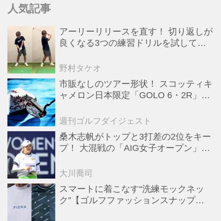
人気記事
アーリーリリースを直す！ 切り返しが
良くなる3つの練習ドリルを試してみ
た
野村タケオ
市販なしのツアー形状！ スコッティキ
ャメロン日本限定「GOLO 6・2R」が
美しすぎる！【キャメロンマニア宣
言】
週刊ゴルフダイジェスト
桑木志帆がトップと3打差の2位をキー
プ！ 大混戦の「AIG女子オープン」で
勝みなみ＆古江彩佳も逆転圏内で運命
の最終日へ【米女子ツアー】
大川喬司
スマートに着こなす“洗練モックネッ
ク”【ゴルフファッションスナップ
#57】