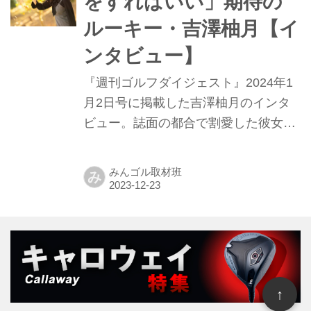
をすればいい」期待の
ルーキー・吉澤柚月【イ
ンタビュー】
『週刊ゴルフダイジェスト』2024年1
月2日号に掲載した吉澤柚月のインタ
ビュー。誌面の都合で割愛した彼女の
肉声をお届けする！
みんゴル取材班
み
↑