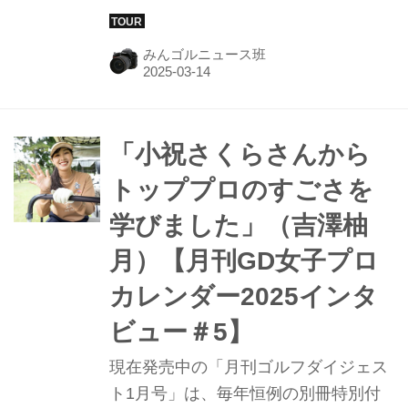
女子プロゴルファー5選手（菅楓華、
與語優奈、吉澤柚月、青木香奈子、福
みんゴルニュース班
田萌維）と、スポンサー契約を締結。
3月14日に都内で記者発表会を実施し
た。
「小祝さくらさんから
トッププロのすごさを
学びました」（吉澤柚
月）【月刊GD女子プロ
カレンダー2025インタ
ビュー＃5】
現在発売中の「月刊ゴルフダイジェス
ト1月号」は、毎年恒例の別冊特別付