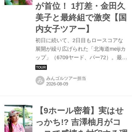
が首位！ 1打差・金田久
美子と最終組で激突【国
内女子ツアー】
初日に続いて、2日目もロースコアな
展開が繰り広げられた「北海道meijiカ
ップ」（6709ヤード、パー72）。最終
日の最終組には安田祐香、吉澤柚月そ
してベテランの金田久美子が名を連ね
みんゴルツアー担当
み
た。
【9ホール密着】実はせ
っかち!? 吉澤柚月がコ