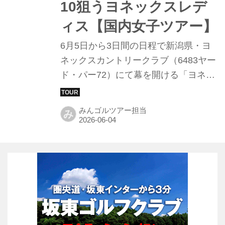
10狙うヨネックスレデ
ィス【国内女子ツアー】
6月5日から3日間の日程で新潟県・ヨ
ネックスカントリークラブ（6483ヤー
ド・パー72）にて幕を開ける「ヨネッ
クスレディスゴルフトーナメント
2026」。大会前日となる4日にはプロ
みんゴルツアー担当
み
アマ大会が開催され、出場選手たちが
最終調整を行った。今年は主催のヨネ
ックス株式会社が創業80周年、会場の
ヨネックスカントリークラブが開場30
周年という記念すべき節目を迎える。
過去の自分を超え上位進出を狙う2人
のフレッシュな顔ぶれに注目したい。