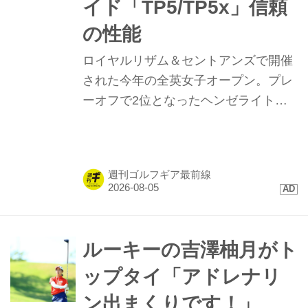
イド「TP5/TP5x」信頼
の性能
ロイヤルリザム＆セントアンズで開催
された今年の全英女子オープン。プレ
ーオフで2位となったヘンゼライトを
はじめ、トップ10に4名が入るなど
「TP5/TP5x」ボールが存在感を示し
た。硬い地面と風が絡むコンディショ
週刊ゴルフギア最前線
ンで発揮された、縦距離の精度と最新
技術に迫る。
ルーキーの吉澤柚月がト
ップタイ「アドレナリ
ン出まくりです！」