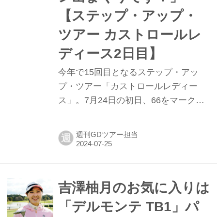
【ステップ・アップ・
ツアー カストロールレ
ディース2日目】
今年で15回目となるステップ・アッ
プ・ツアー「カストロールレディー
ス」。7月24日の初日、66をマークし
て首位に立ったのは昨年のプロテスト
に合格したツアールーキーの神谷和奏
週刊GDツアー担当
週
と吉澤柚月。そして2日目、吉澤がス
コアを5つ伸ばし、首位タイをキー
プ。プロ初優勝を目指す吉澤に話を聞
いた。
吉澤柚月のお気に入りは
「デルモンテ TB1」パ