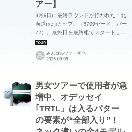
アー】
8月9日に最終ラウンドが行われた「北
海道meijiカップ」（6709ヤード、パー
72）。最終日を最終組でスタートした
吉澤柚月が「69」をマークし、通算8
アンダーで見事にツアー初優勝を飾っ
みんゴルツアー担当
み
た。
男女ツアーで使用者が急
増中、オデッセイ
｢TRTL」は入るパター
の要素が“全部入り”！
ネック違いの全4モデル