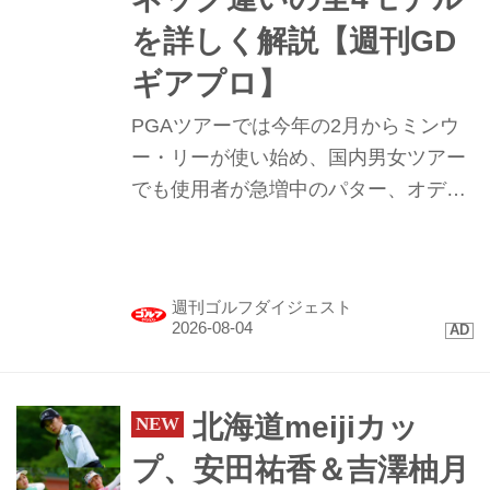
を詳しく解説【週刊GD
ギアプロ】
PGAツアーでは今年の2月からミンウ
ー・リーが使い始め、国内男女ツアー
でも使用者が急増中のパター、オデッ
セイ｢TRTL（タートル）｣。まるで“カ
メ”のような形のこのパターを試打して
みたらプロたちが使う理由が見えてき
週刊ゴルフダイジェスト
た。
北海道meijiカッ
プ、安田祐香＆吉澤柚月