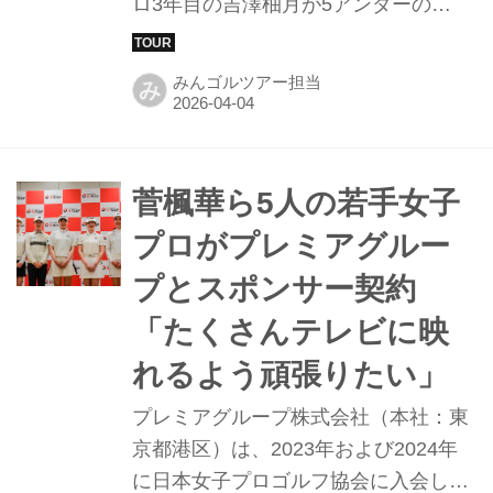
ロ3年目の吉澤柚月が5アンダーの
「67」をマークし、トータル4アンダ
ーでホールアウト。6位タイに浮上し
みんゴルツアー担当
み
た。最終日は首位の荒木優奈と仲村果
乃を3打差で追う。3日目首位スタート
の菅楓華は5アンダーの4位タイ、2位
スタートの女王・佐久間朱莉は吉澤と
菅楓華ら5人の若手女子
同じ4アンダー6位タイに後退した。
プロがプレミアグルー
プとスポンサー契約
「たくさんテレビに映
れるよう頑張りたい」
プレミアグループ株式会社（本社：東
京都港区）は、2023年および2024年
に日本女子プロゴルフ協会に入会した