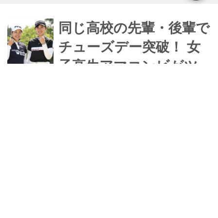
同じ高校の先輩・後輩で
チューズデー突破！ 女
子高生アマコンビがツ
アーに挑む
6月21日開幕の女子レギュラーツアー
「ニチレイレディス」。火曜日に行わ
れた“チューズデー”と呼ばれる主催者
推薦選考会（予選会）では10人の枠の
うち実に4人がアマチュア選手。今回
みんゴルツアー担当
み
はその中で一緒に練習ラウンドをして
いた麗澤高校のゴルフ部で先輩・後輩
関係の六車日那乃さんと吉澤柚月さん
に注目してみた。