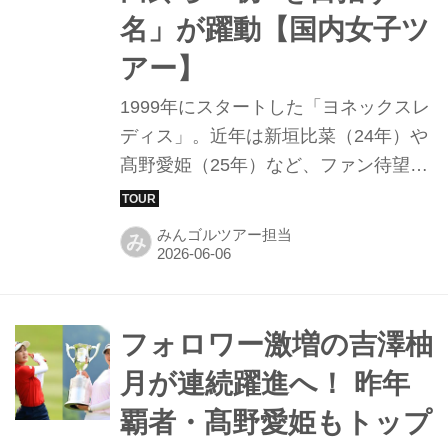
あるものを探った。
名」が躍動【国内女子ツ
アー】
1999年にスタートした「ヨネックスレ
ディス」。近年は新垣比菜（24年）や
髙野愛姫（25年）など、ファン待望の
優勝が生まれる舞台として定着してい
る。強豪不在の今大会、初日は首位か
みんゴルツアー担当
み
ら2打差に32人がひしめく大混戦。首
位タイには三ヶ島かな、アマの戸髙玲
奈ら7人が2アンダーで並ぶ熱い展開で
幕を開けた。あと一歩ツアー初優勝に
フォロワー激増の吉澤柚
届かずにいた、4名の熱き2日目の戦い
月が連続躍進へ！ 昨年
を追う。
覇者・髙野愛姫もトップ