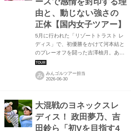
ースで感情を封印する理
由と、動じない強さの
正体【国内女子ツアー】
5月に行われた「リゾートトラスト レ
ディス」で、初優勝をかけて河本結と
のプレーオフを闘った吉澤柚月。あと
一歩で勝利を逃したものの、その高い
ポテンシャルで一躍脚光を浴びた。あ
みんゴルツアー担当
み
の日から約一カ月を経て迎えた
「EARTH MONDAMIN CUP」の大会
初日。河本結、そして韓国ツアーで通
算3勝を挙げるコ・ジウォンと同組と
大混戦のヨネックスレ
いう注目のペアリングのなか、前半の
ディス！ 政田夢乃、吉
9ホールとなるインコース（10番〜18
田鈴ら「初Vを目指す4
番）に帯同し、彼女のプレーの根底に