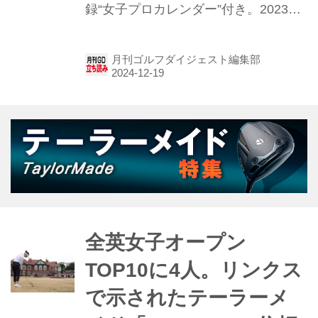
録“女子プロカレンダー”付き。2023年
のJLPGAプロテスト合格者6名に登場
してもらい、自分の“好物”とのツーシ
月刊ゴルフダイジェスト編集部
ョット（⁉）に挑戦してもらった。“み
んゴル”読者には、カレンダーには掲載
しきれなかったお話とアザーカットを
お裾分け。第5回は、吉澤柚月（よし
ざわ・ゆづき）プロをご紹介！ ▶吉澤
柚月プロの撮りおろし写真はこちらか
ら
全英女子オープン
TOP10に4人。リンクス
で示されたテーラーメ