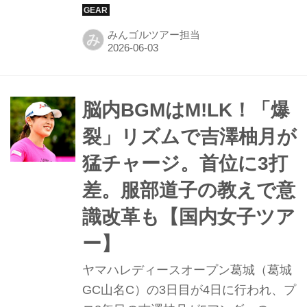
月（よしざわ・ゆづき）だ。初日を6
位タイで走り出すと、2日目には3位タ
みんゴルツアー担当
み
イに浮上。最終日は一時単独首位に立
つなど堂々たるプレーを披露し、最後
は実力者・河本結との初のプレーオフ
の末に2ホール目で惜しくも敗れた。
脳内BGMはM!LK！「爆
しかし、その堂々たる戦いぶりは次世
裂」リズムで吉澤柚月が
代ヒロイン誕生の予感に溢れていた。
猛チャージ。首位に3打
今季は主催者推薦での出場ながら、初
戦から6試合すべてで予選落ちなしと
差。服部道子の教えで意
絶好調。この躍進の背景には、彼女の
識改革も【国内女子ツア
ポテンシャルを爆発させた「シャフ
ー】
ト」の存在があった。
ヤマハレディースオープン葛城（葛城
GC山名C）の3日目が4日に行われ、プ