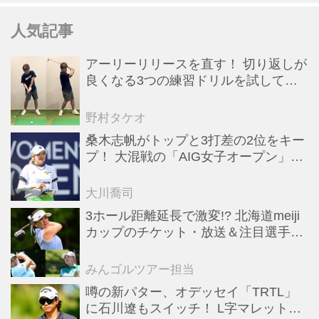
人気記事
アーリーリリースを直す！ 切り返しが
良くなる3つの練習ドリルを試してみ
た
野村タケオ
桑木志帆がトップと3打差の2位をキー
プ！ 大混戦の「AIG女子オープン」で
勝みなみ＆古江彩佳も逆転圏内で運命
の最終日へ【米女子ツアー】
大川喬司
3ホール距離延長で激変!? 北海道meiji
カップのチケット・放送＆注目選手ま
とめ【JLPGAトーナメント観戦ガイ
ド】
みんゴルツアー担当
噂の新パター、オデッセイ「TRTL」
に石川遼もスイッチ！ L字マレットか