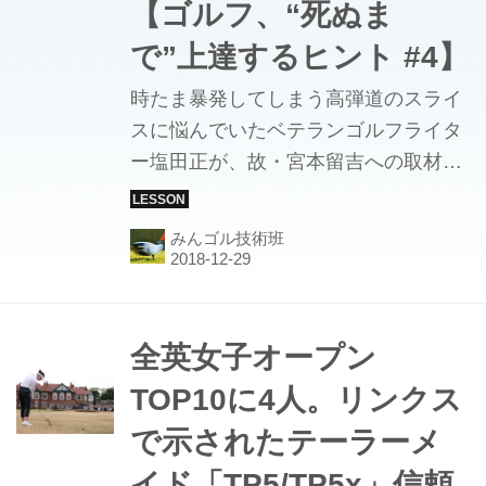
【ゴルフ、“死ぬま
で”上達するヒント #4】
時たま暴発してしまう高弾道のスライ
スに悩んでいたベテランゴルフライタ
ー塩田正が、故・宮本留吉への取材を
通して教わった低いドローボールを打
つコツを、著書「ゴルフ、“死ぬま
みんゴル技術班
で”上達するヒント」より紹介。
全英女子オープン
TOP10に4人。リンクス
で示されたテーラーメ
イド「TP5/TP5x」信頼