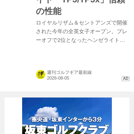
の性能
ロイヤルリザム＆セントアンズで開催
された今年の全英女子オープン。プレ
ーオフで2位となったヘンゼライトを
はじめ、トップ10に4名が入るなど
「TP5/TP5x」ボールが存在感を示し
た。硬い地面と風が絡むコンディショ
週刊ゴルフギア最前線
ンで発揮された、縦距離の精度と最新
技術に迫る。