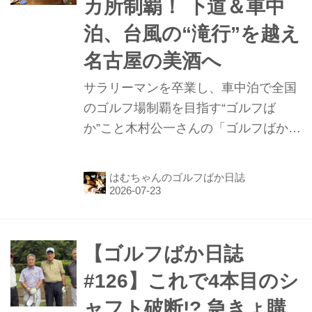
カ所制覇！ 下道＆車中
棚倉田舎倶楽部、宮城県の利府ゴルフ
倶楽部の3コースを攻略したお話で
泊、台風の“滝行”を越え
す。
名古屋の美酒へ
サラリーマンを卒業し、車中泊で全国
のゴルフ場制覇を目指す“ゴルフば
か”こと木村公一さんの「ゴルフばか日
誌」第127話。前回は、道の駅「しも
つま」で車中泊して終わっています。
はむちゃんのゴルフばか日誌
今回は、国内ゴルフ場約2100カ所の3
分の2、記念すべき1400カ所目に到達
します。茨城県のフレンドシップカン
トリークラブ、小山ゴルフクラブ、利
【ゴルフばか日誌
根パークゴルフ場、白帆カントリーク
#126】これで4本目のシ
ラブを攻略したお話です。
ャフト破断!? 急きょ購