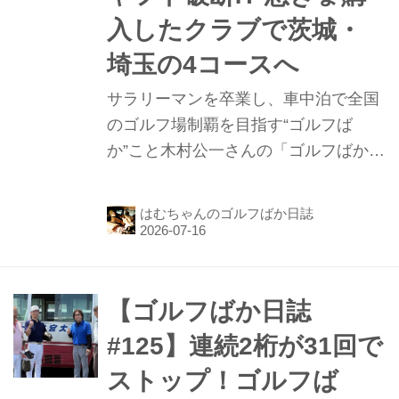
入したクラブで茨城・
埼玉の4コースへ
サラリーマンを卒業し、車中泊で全国
のゴルフ場制覇を目指す“ゴルフば
か”こと木村公一さんの「ゴルフばか日
誌」第126話。前回は、道の駅「べに
花の郷おけがわ」で車中泊して終わっ
はむちゃんのゴルフばか日誌
ています。今回は大宮ゴルフコース、
ワンウェイゴルフクラブ、水戸レイク
スカントリークラブ、セゴビアゴルフ
クラブ イン チヨダの4コースを攻略し
【ゴルフばか日誌
たお話です。
#125】連続2桁が31回で
ストップ！ゴルフば