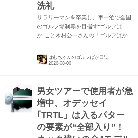
洗礼
サラリーマンを卒業し、車中泊で全国
のゴルフ場制覇を目指す“ゴルフば
か”こと木村公一さんの「ゴルフばか日
誌」第129話。前回は岩手県野田村の
道の駅「のだ ぱあぷる」で車中泊して
はむちゃんのゴルフばか日誌
終わっています。今回は青森県のみち
のく国際ゴルフ俱楽部を攻略したあ
と、いよいよ北海道へ渡って大沼レイ
クゴルフクラブ、函館ゴルフ倶楽部湯
男女ツアーで使用者が急
の川ゴルフ場の3コースを攻略したお
増中、オデッセイ
話です。
｢TRTL」は入るパター
の要素が“全部入り”！