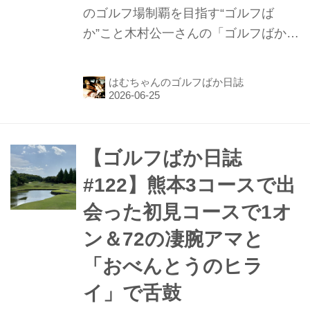
のゴルフ場制覇を目指す“ゴルフば
か”こと木村公一さんの「ゴルフばか日
誌」第123話。前回は、道の駅「竜
北」で車中泊して終わっています。今
はむちゃんのゴルフばか日誌
回はその続きで、チェリーゴルフ人吉
コース、球磨カントリー倶楽部、阿蘇
リゾートグランヴィリオホテルゴルフ
場、阿蘇グリーンヒルカントリークラ
【ゴルフばか日誌
ブの4コースを攻略したお話です。
#122】熊本3コースで出
会った初見コースで1オ
ン＆72の凄腕アマと
「おべんとうのヒラ
イ」で舌鼓