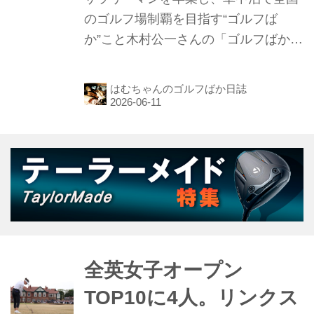
のゴルフ場制覇を目指す“ゴルフば
か”こと木村公一さんの「ゴルフばか日
誌」第121話。前回は、道の駅「おお
むた」で車中泊して終わっています。
はむちゃんのゴルフばか日誌
今回はその続きで、フォレスト南関ゴ
ルフクラブ、八代ゴルフ倶楽部、熊本
ゴルフ倶樂部城南コースの3コースを
攻略したお話です。
全英女子オープン
TOP10に4人。リンクス