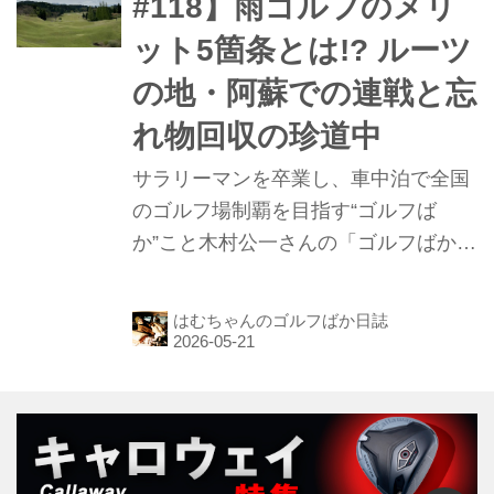
#118】雨ゴルフのメリ
略したお話です。
ット5箇条とは!? ルーツ
の地・阿蘇での連戦と忘
れ物回収の珍道中
サラリーマンを卒業し、車中泊で全国
のゴルフ場制覇を目指す“ゴルフば
か”こと木村公一さんの「ゴルフばか日
誌」の118話目。前回は道の駅「あそ
望の郷くぎの」で車中泊して終わって
はむちゃんのゴルフばか日誌
います。熊本入りして3週目。今回は
阿蘇スカイブルーゴルフリゾート、矢
部サンバレーカントリークラブ、南阿
蘇カントリークラブの3コースを攻略
したお話です。