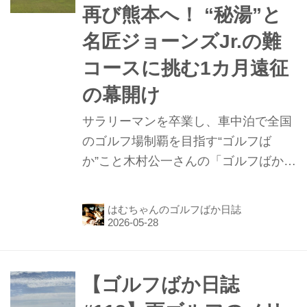
再び熊本へ！ “秘湯”と
名匠ジョーンズJr.の難
コースに挑む1カ月遠征
の幕開け
サラリーマンを卒業し、車中泊で全国
のゴルフ場制覇を目指す“ゴルフば
か”こと木村公一さんの「ゴルフばか日
誌」の119話目。前回の熊本遠征から5
月3日に帰宅。1週間、我が家で命の洗
はむちゃんのゴルフばか日誌
濯をして、再び熊本遠征に出かけま
す。今回は1カ月の長丁場を予定。そ
の手始めに今週は菊池カントリークラ
ブ、チサンカントリークラブ御船、司
【ゴルフばか日誌
ロイヤルゴルフクラブの3コースを攻