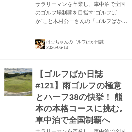
サラリーマンを卒業し、車中泊で全国
のゴルフ場制覇を目指す“ゴルフば
か”こと木村公一さんの「ゴルフばか日
誌」第122話。前回は、道の駅「う
き」で車中泊して終わっています。今
はむちゃんのゴルフばか日誌
回はその続きで、ワールドカントリー
倶楽部、熊本益城カントリー倶楽部、
阿蘇大津ゴルフクラブの3コースを攻
略したお話です。
【ゴルフばか日誌
#121】雨ゴルフの極意
とハーフ38の快挙！ 熊
本の本格コースに挑む。
車中泊で全国制覇へ
サラリーマンを卒業し、車中泊で全国