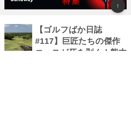
↑
【ゴルフばか日誌
#117】巨匠たちの傑作
コースが牙を剥く！熊本
名門めぐりと元女優の叔
母との再会
サラリーマンを卒業し、車中泊で全国
のゴルフ場制覇を目指す“ゴルフば
か”こと木村公一さんの「ゴルフばか日
誌」の117話目。前回は、道の駅「大
津」で車中泊して終わっています。今
はむちゃんのゴルフばか日誌
回はその続きで、阿蘇ハイランドゴル