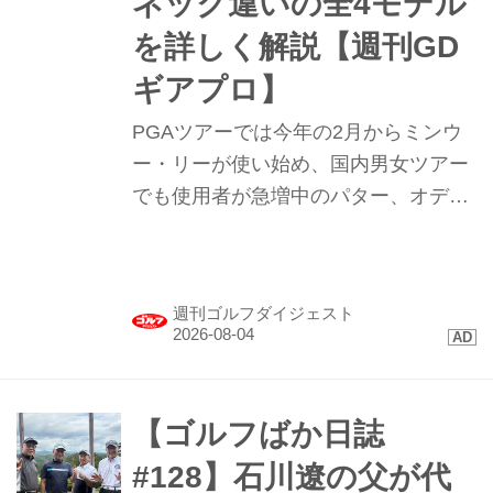
ネック違いの全4モデル
を詳しく解説【週刊GD
ギアプロ】
PGAツアーでは今年の2月からミンウ
ー・リーが使い始め、国内男女ツアー
でも使用者が急増中のパター、オデッ
セイ｢TRTL（タートル）｣。まるで“カ
メ”のような形のこのパターを試打して
みたらプロたちが使う理由が見えてき
週刊ゴルフダイジェスト
た。
【ゴルフばか日誌
#128】石川遼の父が代