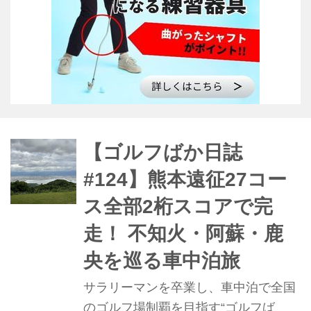
ントリークラブの4コースを攻略した
お話です。
【ゴルフばか日誌
#124】熊本遠征27コー
ス全部2桁スコアで完
走！ 不知火・阿蘇・鹿
央を巡る車中泊旅
サラリーマンを卒業し、車中泊で全国
のゴルフ場制覇を目指す“ゴルフば