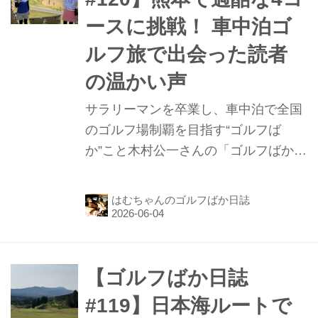
ースに挑戦！ 車中泊ゴ
ルフ旅で出会った読者
の温かい声
サラリーマンを卒業し、車中泊で全国
のゴルフ場制覇を目指す“ゴルフば
か”こと木村公一さんの「ゴルフばか日
誌」の120話目。前回は、道の駅「大
津」で車中泊して終わっています。今
はむちゃんのゴルフばか日誌
回はその続きで、グランドチャンピオ
ンゴルフクラブ、熊本ゴルフ倶樂部 阿
蘇湯の谷コース、熊本クラウンゴルフ
倶楽部、鹿北ゴルフ倶楽部の4コース
【ゴルフばか日誌
を攻略したお話です。
#119】日本海ルートで