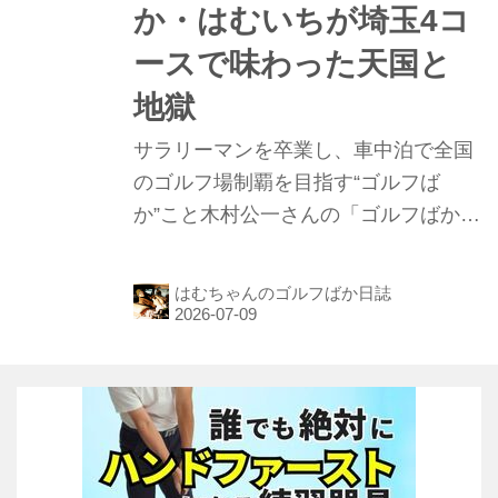
か・はむいちが埼玉4コ
ースで味わった天国と
地獄
サラリーマンを卒業し、車中泊で全国
のゴルフ場制覇を目指す“ゴルフば
か”こと木村公一さんの「ゴルフばか日
誌」第125話。熊本遠征から帰宅後、1
週間かけて健康診断、映画の原稿執
はむちゃんのゴルフばか日誌
筆、スマホの機種変更などの懸案事項
をすべて処理。今回から新たに埼玉県
と茨城県の12コースを攻め、1400回達
成を目指します。今回は戸田パブリッ
クゴルフコース、大宮カントリークラ
ブ、ヘリテイジゴルフコース、川越カ