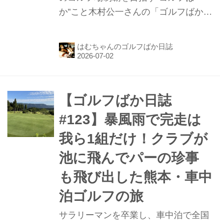
か”こと木村公一さんの「ゴルフばか日
誌」第124話。前回は、宇城市不知火
町にある道の駅「不知火」で車中泊し
はむちゃんのゴルフばか日誌
て終わっています。長かった熊本遠征
も今回で一区切り。不知火カントリー
クラブ、トライアルゴルフ&リゾート
ASO COURSE、KAOゴルフ倶楽部の3
【ゴルフばか日誌
コースを攻略したお話です。
#123】暴風雨で完走は
我ら1組だけ！クラブが
池に飛んでパーの珍事
も飛び出した熊本・車中
泊ゴルフの旅
サラリーマンを卒業し、車中泊で全国