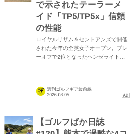
で示されたテーラーメ
イド「TP5/TP5x」信頼
の性能
ロイヤルリザム＆セントアンズで開催
された今年の全英女子オープン。プレ
ーオフで2位となったヘンゼライトを
はじめ、トップ10に4名が入るなど
「TP5/TP5x」ボールが存在感を示し
た。硬い地面と風が絡むコンディショ
週刊ゴルフギア最前線
ンで発揮された、縦距離の精度と最新
技術に迫る。
【ゴルフばか日誌
#120】熊本で過酷な4コ