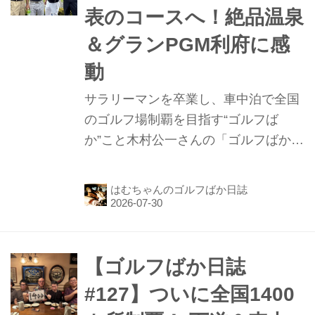
表のコースへ！絶品温泉
＆グランPGM利府に感
動
サラリーマンを卒業し、車中泊で全国
のゴルフ場制覇を目指す“ゴルフば
か”こと木村公一さんの「ゴルフばか日
誌」第128話。前回は、6月30日に関東
遠征から帰宅。7月4日までの5日間
はむちゃんのゴルフばか日誌
に、友人が開いてくれた1400カ所制覇
慰労激励会に出席したほか、スマホの
機種変更、定期健康診断、実母納骨式
など諸々の所用を済ませました。今週
【ゴルフばか日誌
から次の遠征で東北・北海道に。今回
#127】ついに全国1400
は福島県の矢吹ヒルズゴルフクラブと