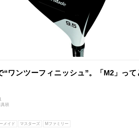
で“ワンツーフィニッシュ”。「M2」っ
1
用具班
ーメイド
マスターズ
Mファミリー