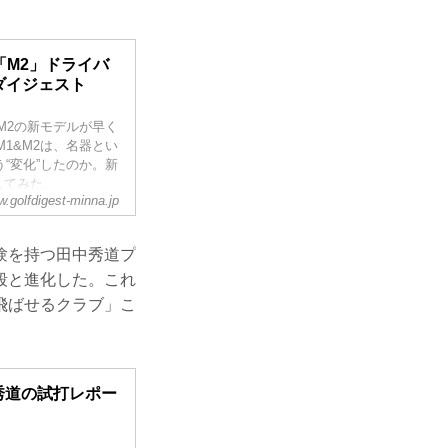
「M2」ドライバ
ダイジェスト
M2の新モデルが早く
M1&M2は、名器とい
“変化”したのか。新
してみた。
.golfdigest-minna.jp
験を持つ田中秀道プ
段と進化した。これ
飛ばせるクラブ」こ
秀道の試打レポー