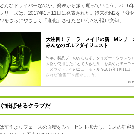
はどんなドライバーなのか。発表から振り返っていこう。2016
シリーズは、2017年1月11日に発表された。従来のM2を「変
M2をさらにやさしく「進化」させたというのが謳い文句。
大注目！ テーラーメイドの新「Mシリーズ
みんなのゴルフダイジェスト
昨年、契約プロのみならず、タイガー・ウッズや
大物が使用したことで大きな注目を集めたテーラ
ーズウッド。そのニューモデルが2017年1月11日
された“全番手”を紹介しよう。
さらにカチカチ調整できる幅が広がった「M1」ド
www
「M1、M2のニューモデル？ ってことは“M3”に“
方、残念、不正解だ。今回テーラーメイドは、ニ
ルとまったく同じ名前の「M1」と「M2」という
「M1 ...
ぐ飛ばせるクラブだ
2は前作よりフェースの面積を7パーセント拡大し、ミスの許容