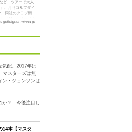
など、ツアーで大人
2」。月刊ゴルフダイ
け、同社のクラブ開
しい「M」シリーズの
.golfdigest-minna.jp
聞いてみた！
気配。2017年は
、マスターズは無
ィン・ジョンソンは
のか？ 今後注目し
14本【マスタ