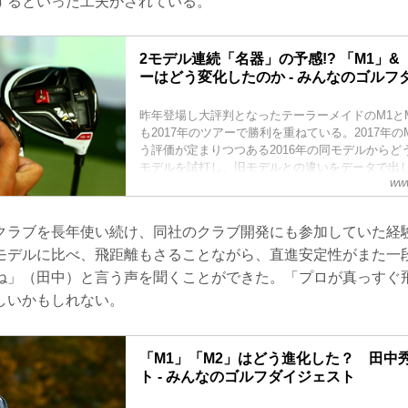
するといった工夫がされている。
2モデル連続「名器」の予感!? 「M1」&
ーはどう変化したのか - みんなのゴルフ
昨年登場し大評判となったテーラーメイドのM1と
も2017年のツアーで勝利を重ねている。2017年の
う評価が定まりつつある2016年の同モデルからどう
モデルを試打し、旧モデルとの違いをデータで出
www
クラブを長年使い続け、同社のクラブ開発にも参加していた経
モデルに比べ、飛距離もさることながら、直進安定性がまた一
ね」（田中）と言う声を聞くことができた。「プロが真っすぐ
しいかもしれない。
「M1」「M2」はどう進化した？ 田中
ト - みんなのゴルフダイジェスト