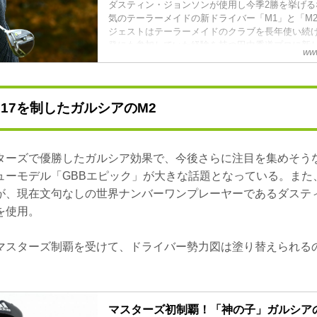
ダスティン・ジョンソンが使用し今季2勝を挙げる
気のテーラーメイドの新ドライバー「M1」と「M
ジェストはテーラーメイドのクラブを長年使い続
発にも参加していた経験を持つ田中秀道プロに新
www
試打を依頼。前モデルよりもどう進化したのかを
017を制したガルシアのM2
ターズで優勝したガルシア効果で、今後さらに注目を集めそうな
ューモデル「GBBエピック」が大きな話題となっている。また
が、現在文句なしの世界ナンバーワンプレーヤーであるダステ
を使用。
マスターズ制覇を受けて、ドライバー勢力図は塗り替えられる
マスターズ初制覇！「神の子」ガルシアの