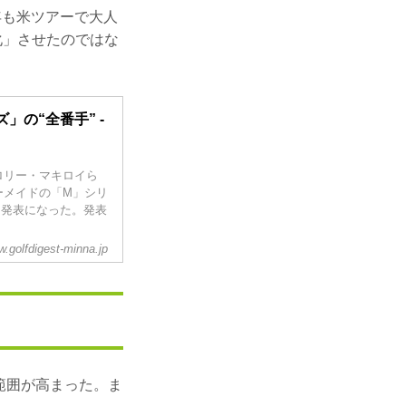
年も米ツアーで大人
化」させたのではな
」の“全番手” -
ロリー・マキロイら
ーメイドの「M」シリ
、発表になった。発表
ライバー
.golfdigest-minna.jp
M4”かな？」と思った
ューモデルを全モデ
名称でリリースした。
範囲が高まった。ま