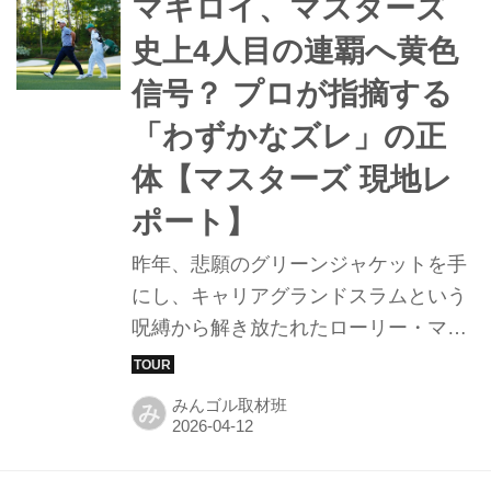
マキロイ、マスターズ
史上4人目の連覇へ黄色
信号？ プロが指摘する
「わずかなズレ」の正
体【マスターズ 現地レ
ポート】
昨年、悲願のグリーンジャケットを手
にし、キャリアグランドスラムという
呪縛から解き放たれたローリー・マキ
ロイ。マスターズチャンピオンとして
迎えた今年は、ジャック・ニクラス、
みんゴル取材班
み
ニック・ファルド、そしてタイガー・
ウッズしか成し遂げていない「マスタ
ーズ連覇」という偉業に挑んでいる。