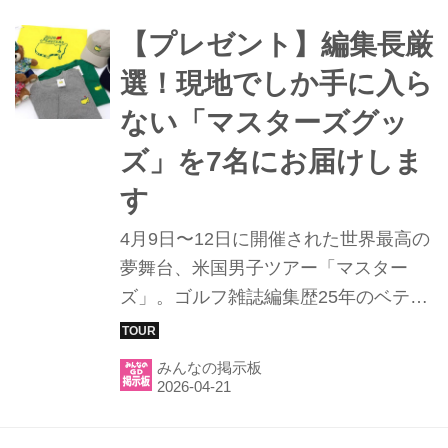
側では、こんなことが考えられている
ようです……。
【プレゼント】編集長厳
選！現地でしか手に入ら
ない「マスターズグッ
ズ」を7名にお届けしま
す
4月9日〜12日に開催された世界最高の
夢舞台、米国男子ツアー「マスター
ズ」。ゴルフ雑誌編集歴25年のベテラ
ン編集長・菊地が現地へ飛び、取材に
あたりました。 今回はいつも読んでく
みんなの掲示板
れている読者の皆様へのおみやげとし
て、編集長自らが現地で厳選した公式
グッズを大放出。名物「水切りショッ