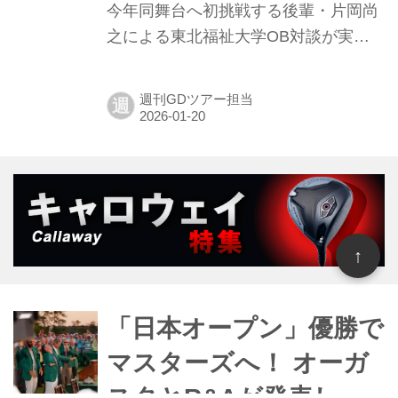
今年同舞台へ初挑戦する後輩・片岡尚
フダイジェスト」で一部ご紹...
之による東北福祉大学OB対談が実
現。圧倒的な実績を持つ先輩を前に緊
張を隠せない片岡に対し、松山が贈っ
週刊GDツアー担当
週
た「パッティング」に関する深いアド
バイスの一部を「みんなのゴルフダイ
ジェスト」で公開する。
↑
「日本オープン」優勝で
マスターズへ！ オーガ
スタとR&Aが発表し