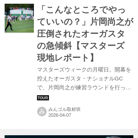
予選を終え、2位に6打差という圧倒的
「こんなところでやっ
なリードを築いたマキロイだったが、
ていいの？」片岡尚之が
土曜日の“ムービングデー”にオーガス
圧倒されたオーガスタ
タの魔物が姿を現した。現地で密着取
材を続けるプロコーチ・横田英治が、
の急傾斜【マスターズ
緊迫の3日目を分析する。
現地レポート】
マスターズウィークの月曜日。開幕を
控えたオーガスタ・ナショナルGC
で、片岡尚之が練習ラウンドを行っ
た。昨年の日本オープンを制し、新た
なカテゴリーによって初めてこの舞台
みんゴル取材班
み
に立つ片岡。パトロンたちの熱気が高
まる中、コースを確認する姿があっ
た。 練習ラウンドを終えたばかりの片