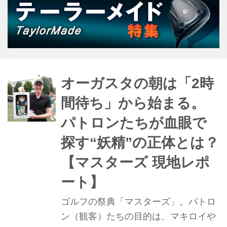
岡と、指導にあたる谷将貴コーチに、
現在の仕上がりと本番への戦略につい
て話を聞いた。 気をつけるポイントが
多すぎる 月曜日の時点で、片岡はすで
にアウトコースを2回、インコースを1
回、計1.5ラウンドを消化している。初
オーガスタの朝は「2時
めて実際に歩いたオーガスタの印象
間待ち」から始まる。
は、想像以上にタフなものだったよう
パトロンたちが血眼で
だ。 「いやもう、すごいです。テレビ
で見ていた...
探す“妖精”の正体とは？
【マスターズ 現地レポ
ート】
ゴルフの祭典「マスターズ」。パトロ
ン（観客）たちの目的は、マキロイや