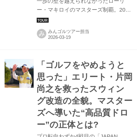
一歩の壁を越えられなかったローリ
ー・マキロイのマスターズ制覇。2025
年に、ついにキャリアグランドスラム
という偉業を成し遂げた彼が、火曜日
みんゴルツアー担当
み
の夜に主催する栄誉ある「チャンピオ
ンズディナー」のメニューが発表され
た。すでにその豪華な品書きの概要は
各メディアで報じられているが、実は
「ゴルフをやめようと
その一皿一皿、そしてグラスに注がれ
思った」エリート・片岡
るワインの一滴にまで、彼ならではの
尚之を救ったスウィン
深い思い入れと驚きの裏話が隠されて
いる。オーガスタ・ナショナルという
グ改造の全貌。マスター
世界最高の舞台が演出する、究極のデ
ズへ導いた“高品質ドロ
ィナーの全貌を紐解こう。
ー”の正体とは?
プロ転向わずか4戦目の「JAPAN