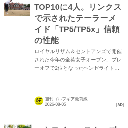
TOP10に4人。リンクス
で示されたテーラーメ
イド「TP5/TP5x」信頼
の性能
ロイヤルリザム＆セントアンズで開催
された今年の全英女子オープン。プレ
ーオフで2位となったヘンゼライトを
はじめ、トップ10に4名が入るなど
「TP5/TP5x」ボールが存在感を示し
た。硬い地面と風が絡むコンディショ
週刊ゴルフギア最前線
ンで発揮された、縦距離の精度と最新
技術に迫る。