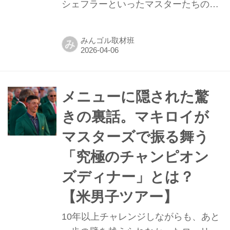
シェフラーといったマスターたちの勇
姿だけではありません。実は、オーガ
スタナショナルGCの敷地内には、も
みんゴル取材班
み
う一つの“戦場”が存在します。それ
が、マスターズの公式グッズを販売す
る「ゴルフショップ」です。
メニューに隠された驚
きの裏話。マキロイが
マスターズで振る舞う
「究極のチャンピオン
ズディナー」とは？
【米男子ツアー】
10年以上チャレンジしながらも、あと