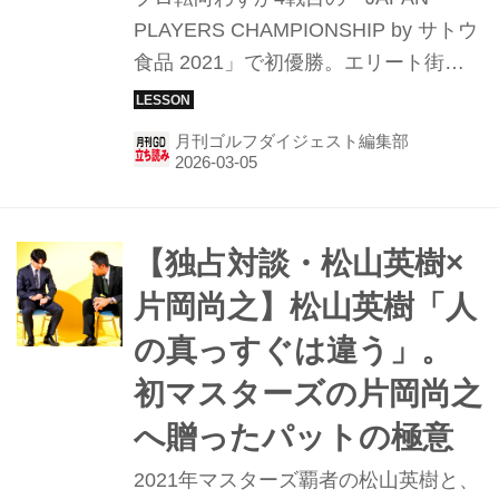
PLAYERS CHAMPIONSHIP by サトウ
食品 2021」で初優勝。エリート街道
を突き進むかに見えた片岡尚之だった
が、その裏では「たまたま勝てた」と
月刊ゴルフダイジェスト編集部
いう初優勝時の勢いと、蓄積されるシ
ョットへの不信感に苛まれていた。完
全な感覚派だった彼が、コーチの谷将
貴に師事し、理論に基づいたゼロから
【独占対談・松山英樹×
のスウィング改造という苦境に挑ん
片岡尚之】松山英樹「人
だ。昨年の日本オープン優勝、そして
の真っすぐは違う」。
マスターズへの切符を掴み取った原動
力となった「高品質なドローボール」
初マスターズの片岡尚之
はいかにして作られたのか。月刊ゴル
へ贈ったパットの極意
フダイジェスト4月号から、その再起
2021年マスターズ覇者の松山英樹と、
の物語と技術の核心を「みんなのゴル