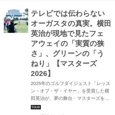
を現地で観戦した横田英治プロととも
に、オーガスタの芝事情をマニアック
テレビでは伝わらない
に考察した。
オーガスタの真実。横田
英治が現地で見たフェ
アウェイの「実質の狭
さ」、グリーンの「う
ねり」【マスターズ
2026】
2025年のゴルフダイジェスト「レッス
ン・オブ・ザ・イヤー」を受賞した横
田英治が、夢の舞台・マスターズを徹
底レポート！ 「世界一のマスターズマ
ニア」を自負し、完璧な予備知識を持