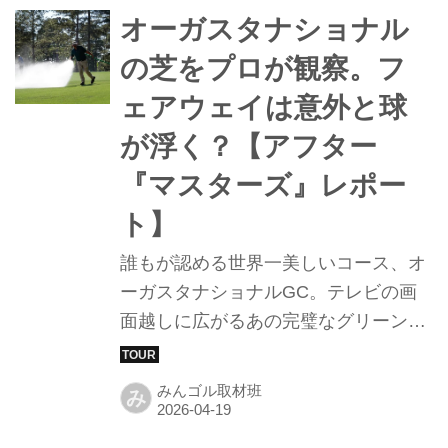
ト」にまつわるエピソードを刻んだキ
オーガスタナショナル
ャップなど、マスターズの興奮をその
の芝をプロが観察。フ
まま詰め込んだラインナップを計7名
ェアウェイは意外と球
にプレゼントします。応募は記事末か
ら。
が浮く？【アフター
『マスターズ』レポー
ト】
誰もが認める世界一美しいコース、オ
ーガスタナショナルGC。テレビの画
面越しに広がるあの完璧なグリーンの
絨毯は、ゴルファーなら一度は歩いて
みたいと願う聖地だ。その美しさの根
みんゴル取材班
み
底を支えているのが、徹底的に管理さ
れた「芝」である。今年のマスターズ