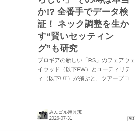
か!? 全番手でデータ検
証！ ネック調整を生か
す“賢いセッティン
グ”も研究
プロギアの新しい「RS」のフェアウェ
イウッド（以下FW）とユーティリテ
ィ（以下UT）が飛ぶと、ツアープロや
上級者の間で評判になっている。同シ
リーズの「RS DUO ドライバー」をテ
ストしたゴルファーが、流れでFWや
みんゴル用具班
UTを打ってみたところ、「あれ？ め
ちゃくちゃ飛ぶね！」と驚き、口コミ
で広がっているというのだ。今回はこ