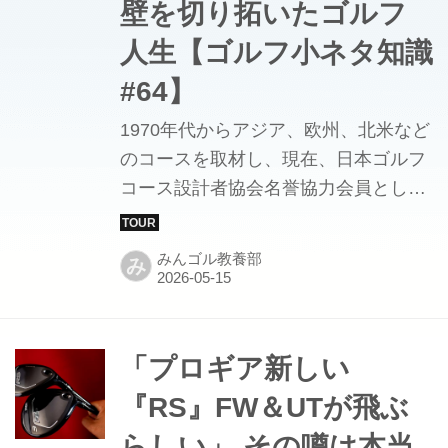
壁を切り拓いたゴルフ
人生【ゴルフ小ネタ知識
#64】
1970年代からアジア、欧州、北米など
のコースを取材し、現在、日本ゴルフ
コース設計者協会名誉協力会員として
活動する吉川丈雄が、ラウンド中に話
題になる「ゴルフの知識」を綴るコラ
みんゴル教養部
み
ム。第64回目は、黒人初のPGAツアー
メンバーであるチャーリー・シフォー
ドが直面した人種差別の歴史と、その
不屈のプロゴルファー人生について。
「プロギア新しい
『RS』FW＆UTが飛ぶ
らしい」 その噂は本当