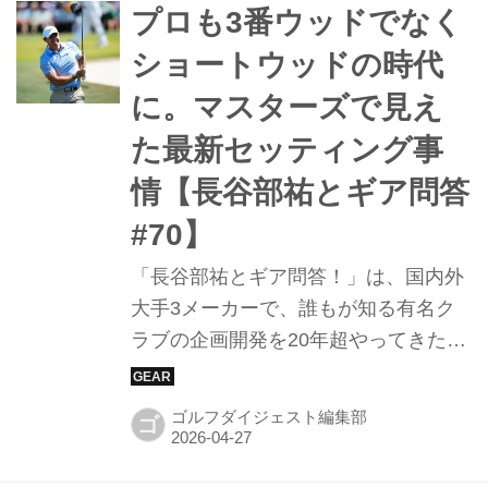
の噂の真相を確かめるべく、「RS」
プロも3番ウッドでなく
FWと「RS」 UTを試打して検証す
ショートウッドの時代
る。
に。マスターズで見え
た最新セッティング事
情【長谷部祐とギア問答
#70】
「長谷部祐とギア問答！」は、国内外
大手3メーカーで、誰もが知る有名ク
ラブの企画開発を20年超やってきたス
ペシャリストの長谷部祐氏に、クラブ
に関する疑問を投げかけ、今何が起こ
ゴルフダイジェスト編集部
ゴ
っているのか？ その真相を根掘り葉掘
り聞き出すものです。クラブ開発の裏