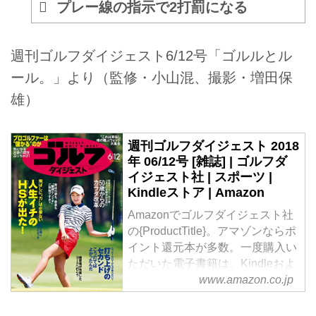
プレー線の指示で2打罰になる
週刊ゴルフダイジェスト6/12号「ゴルルとル
ール。」より（監修・小山混、撮影・増田保
雄）
週刊ゴルフダイジェスト 2018
年 06/12号 [雑誌] | ゴルフダ
イジェスト社 | スポーツ |
Kindleストア | Amazon
Amazonでゴルフダイジェスト社
の{ProductTitle}。アマゾンならポ
イント還元本が多数。一度購入い
ただいた電子書籍は、Kindleおよ
www.amazon.co.jp
びFire端末、スマートフォンやタ
ブレットなど、様々な端末でもお
楽しみいただけます。