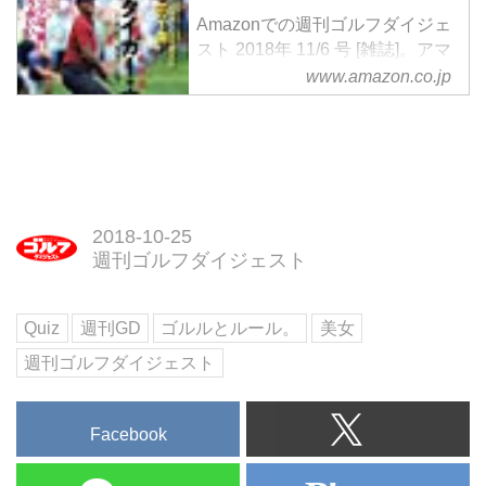
Amazonでの週刊ゴルフダイジェ
スト 2018年 11/6 号 [雑誌]。アマ
ゾンならポイント還元本が多数。
www.amazon.co.jp
作品ほか、お急ぎ便対象商品は当
日お届けも可能。また週刊ゴルフ
ダイジェスト 2018年 11/6 号 [雑
誌]もアマゾン配送商品なら通常
配送無料。
2018-10-25
週刊ゴルフダイジェスト
Quiz
週刊GD
ゴルルとルール。
美女
週刊ゴルフダイジェスト
Facebook