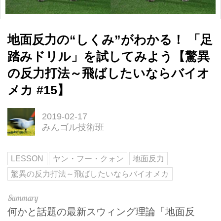
地面反力の“しくみ”がわかる！ 「足
踏みドリル」を試してみよう【驚異
の反力打法～飛ばしたいならバイオ
メカ #15】
2019-02-17
みんゴル技術班
LESSON
ヤン・フー・クォン
地面反力
驚異の反力打法～飛ばしたいならバイオメカ
何かと話題の最新スウィング理論「地面反