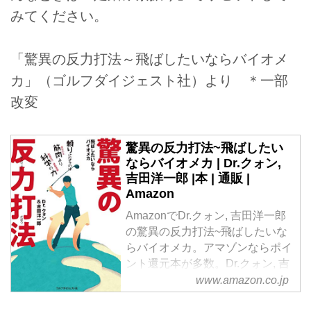
みてください。
「驚異の反力打法～飛ばしたいならバイオメ
カ」（ゴルフダイジェスト社）より ＊一部
改変
驚異の反力打法~飛ばしたい
ならバイオメカ | Dr.クォン,
吉田洋一郎 |本 | 通販 |
Amazon
AmazonでDr.クォン, 吉田洋一郎
の驚異の反力打法~飛ばしたいな
らバイオメカ。アマゾンならポイ
ント還元本が多数。Dr.クォン, 吉
田洋一郎作品ほか、お急ぎ便対象
www.amazon.co.jp
商品は当日お届けも可能。また驚