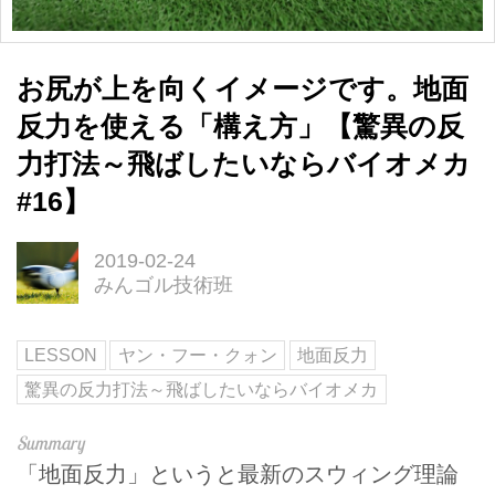
お尻が上を向くイメージです。地面
反力を使える「構え方」【驚異の反
力打法～飛ばしたいならバイオメカ
#16】
2019-02-24
みんゴル技術班
LESSON
ヤン・フー・クォン
地面反力
驚異の反力打法～飛ばしたいならバイオメカ
「地面反力」というと最新のスウィング理論