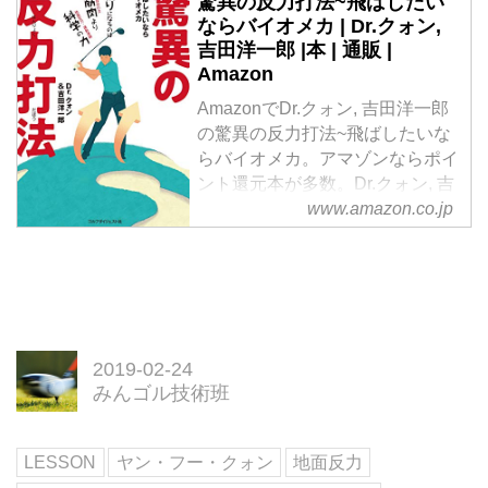
驚異の反力打法~飛ばしたい
ならバイオメカ | Dr.クォン,
吉田洋一郎 |本 | 通販 |
Amazon
AmazonでDr.クォン, 吉田洋一郎
の驚異の反力打法~飛ばしたいな
らバイオメカ。アマゾンならポイ
ント還元本が多数。Dr.クォン, 吉
田洋一郎作品ほか、お急ぎ便対象
www.amazon.co.jp
商品は当日お届けも可能。また驚
異の反力打法~飛ばしたいならバ
イオメカもアマゾン配送商品なら
通常配送無料。
2019-02-24
みんゴル技術班
LESSON
ヤン・フー・クォン
地面反力