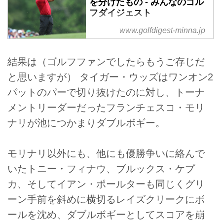
を分けたもの - みんなのゴル
フダイジェスト
前日まで隙のないプレーを続けて
www.golfdigest-minna.jp
いたモリナリが別人のようにスコ
アを落とし、タイガーがスコアを
結果は（ゴルフファンでしたらもうご存じだ
伸ばし、勝利をつかむ至ったマス
ターズ最終日。そのゲームの流れ
と思いますが） タイガー・ウッズはワンオン2
を現地で取材するゴルフスイング
パットのパーで切り抜けたのに対し、トーナ
コンサルタント・吉田洋一郎が、
メントリーダーだったフランチェスコ・モリ
分析！
ナリが池につかまりダブルボギー。
モリナリ以外にも、他にも優勝争いに絡んで
いたトニー・フィナウ、ブルックス・ケプ
カ、そしてイアン・ポールターも同じくグリ
ーン手前を斜めに横切るレイズクリークにボ
ールを沈め、ダブルボギーとしてスコアを崩