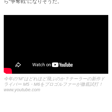
ら“争奪戦”になりそうだ。
今年の“M”はどれほど飛ぶのか？テーラーの新作ド
ライバー M5・M6をプロゴルファーが徹底試打！
www.youtube.com