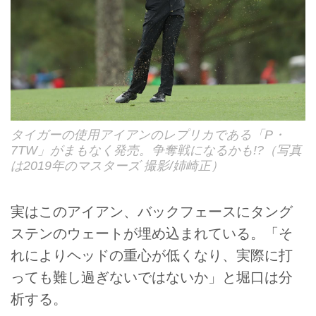
タイガーの使用アイアンのレプリカである「P・
7TW」がまもなく発売。争奪戦になるかも!?（写真
は2019年のマスターズ 撮影/姉崎正）
実はこのアイアン、バックフェースにタング
ステンのウェートが埋め込まれている。「そ
れによりヘッドの重心が低くなり、実際に打
っても難し過ぎないではないか」と堀口は分
析する。