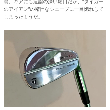
篤。ギアにも造詣の深い堀口だが、“タイガー
のアイアン”の精悍なシェープに一目惚れして
しまったようだ。