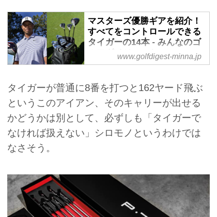
マスターズ優勝ギアを紹介！
すべてをコントロールできる
タイガーの14本 - みんなのゴ
ルフダイジェスト
www.golfdigest-minna.jp
マスターズで奇跡のメジャー復活
優勝を遂げ、世界中を感動の渦に
タイガーが普通に8番を打つと162ヤード飛ぶ
巻き込んだタイガー・ウッズ。メ
ジャー15勝目を果たしたタイガ
というこのアイアン、そのキャリーが出せる
ー・ウッズの14本をチェックして
かどうかは別として、必ずしも「タイガーで
みよう。
なければ扱えない」シロモノというわけでは
なさそう。