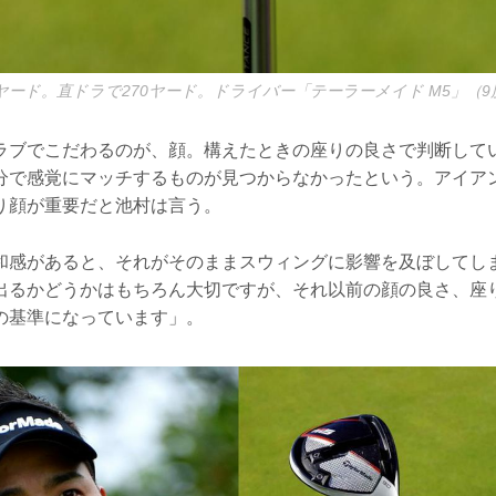
ヤード。直ドラで270ヤード。ドライバー「テーラーメイド M5」（9
ラブでこだわるのが、顔。構えたときの座りの良さで判断して
分で感覚にマッチするものが見つからなかったという。アイア
り顔が重要だと池村は言う。
和感があると、それがそのままスウィングに影響を及ぼしてし
出るかどうかはもちろん大切ですが、それ以前の顔の良さ、座
の基準になっています」。