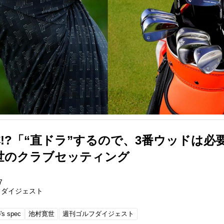
!?「“直ドラ”するので、3番ウッドは必
世のクラブセッティング
7
フダイジェスト
o's spec
池村寛世
週刊ゴルフダイジェスト