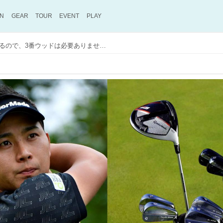
ON
GEAR
TOUR
EVENT
PLAY
ウッドは1本!?「“直ドラ”するので、3番ウッドは必要ありません」池村寛世のクラブセッティング