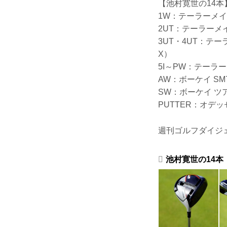
【池村寛世の14本
1W：テーラーメイド
2UT：テーラーメイ
3UT・4UT：テー
X）
5I～PW：テーラー
AW：ボーケイ S
SW：ボーケイ ツ
PUTTER：オデッ
週刊ゴルフダイジェス
池村寛世の14本