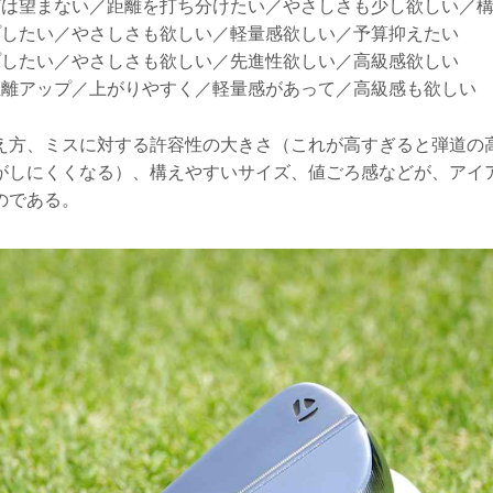
プは望まない／距離を打ち分けたい／やさしさも少し欲しい／
プしたい／やさしさも欲しい／軽量感欲しい／予算抑えたい
プしたい／やさしさも欲しい／先進性欲しい／高級感欲しい
距離アップ／上がりやすく／軽量感があって／高級感も欲しい
え方、ミスに対する許容性の大きさ（これが高すぎると弾道の
がしにくくなる）、構えやすいサイズ、値ごろ感などが、アイ
のである。