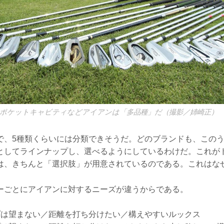
ポケットキャビティなどアイアンは「多品種」だ（撮影／姉崎正）
で、5種類くらいには分類できそうだ。どのブランドも、このう
としてラインナップし、選べるようにしているわけだ。これが
は、きちんと「選択肢」が用意されているのである。これはな
ーごとにアイアンに対するニーズが違うからである。
プは望まない／距離を打ち分けたい／構えやすいルックス