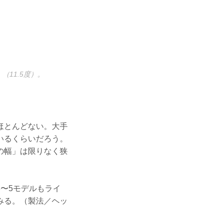
（11.5度）。
ほとんどない。大手
いるくらいだろう。
の幅」は限りなく狭
〜5モデルもライ
みる。（製法／ヘッ