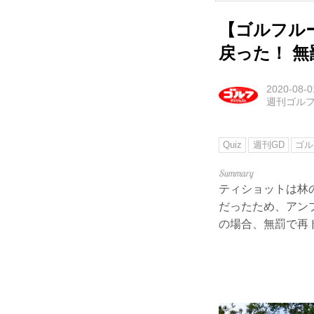
【ゴルフル
戻った！ 
2020-08-0
週刊ゴル
Quiz
週刊GD
ゴル
ティショットは林
だったため、アン
の場合、無罰で再