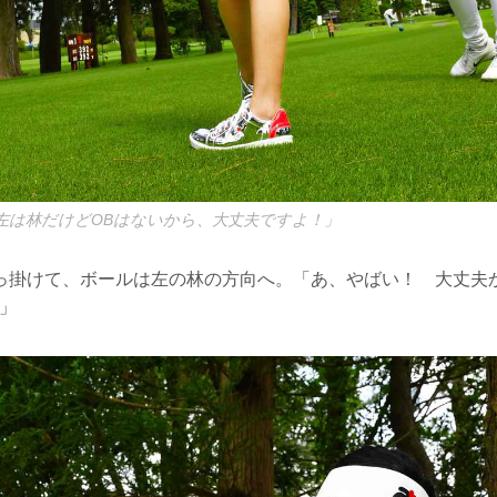
左は林だけどOBはないから、大丈夫ですよ！」
っ掛けて、ボールは左の林の方向へ。「あ、やばい！ 大丈夫
」