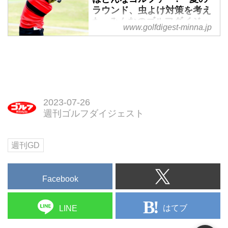
にとって役立つ情報を発信する
ラウンド、虫よけ対策を考え
「みんゴル・ゴルファー応援
た - みんなのゴルフダイジェ
www.golfdigest-minna.jp
隊」。その隊長に就任したシング
スト
ルプレーヤー・マツケンが上達の
夏のゴルフ場、プレーヤーの大敵
ヒントになることを紹介。今回は
は暑さだけじゃない。虫にチクリ
「酷暑のなかのプレー」がテーマ
とやられたら集中できず、ラウン
です。
ドどころではなくなってしまう。
最新の虫よけ＆虫対策を害虫防除
2023-07-26
技術研究所所長の白井良和先生に
週刊ゴルフダイジェスト
話を聞いてみた。
週刊GD
Facebook
はてブ
LINE