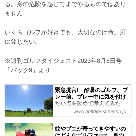
る。身の危険を感じてまでやるものではあり
ません」
いくらゴルフが好きでも、大切なのは命。肝
に銘じたい。
※週刊ゴルフダイジェスト2023年8月8日号
「バック9」より
緊急提言! 酷暑のゴルフ、プ
レー前、プレー中に気を付け
たい点を改めて考えてみた
【参上! ゴルファー応援隊】
www.golfdigest-minna.jp
- みんなのゴルフダイジェス
ト
蚊やブユが寄ってきやすいの
ゴルフの上達を目指すゴルファー
はどんなゴルファー? 夏の