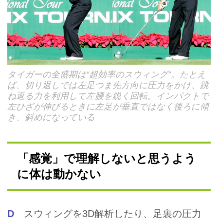
タイガーの全盛期は“超効率のスウィング”。たとえ
ば、切り返しでは左足つま先方向に圧力をかけ、跳
ね返る力を利用して左腰を鋭く回転。インパクトで
左ひざが伸びるときに左足が垂直ではなく後ろに傾
き、斜めになっている
「感覚」で理解しないと思うよう
に体は動かない
D
スウィングを3D解析したり、足裏の圧力