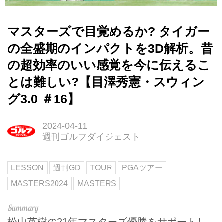
マスターズで目覚めるか? タイガー
の全盛期のインパクトを3D解析。昔
の超効率のいい感覚を今に伝えるこ
とは難しい?【目澤秀憲・スウィン
グ3.0 ＃16】
2024-04-11
週刊ゴルフダイジェスト
LESSON
週刊GD
TOUR
PGAツアー
MASTERS2024
MASTERS
松山英樹の21年マスターズ優勝をサポートし