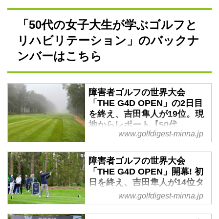
contested by up to 80 players at
Woburn.
「50代の女子大生が学ぶゴルフと
リハビリテーション」のバックナ
ンバーはこちら
障害者ゴルフの世界大会
「THE G4D OPEN」の2日目
を終え、吉田隼人が19位。現
地からレポート【50代
www.golfdigest-minna.jp
の“元”女子大生が学ぶゴルフ
とリハビリテーション・番外
編】 - みんなのゴルフダイジ
障害者ゴルフの世界大会
ェスト
「THE G4D OPEN」開幕! 初
日を終え、吉田隼人が14位タ
今年3月に筑波大学社会人大学院
イで日本人最上位。現地から
を無事の修了し、”女子大生”とい
www.golfdigest-minna.jp
レポート【50代の“元”女子大
う肩書がなくなった週刊ゴルフダ
生が学ぶゴルフとリハビリテ
イジェスト編集部Y。R＆AとDP