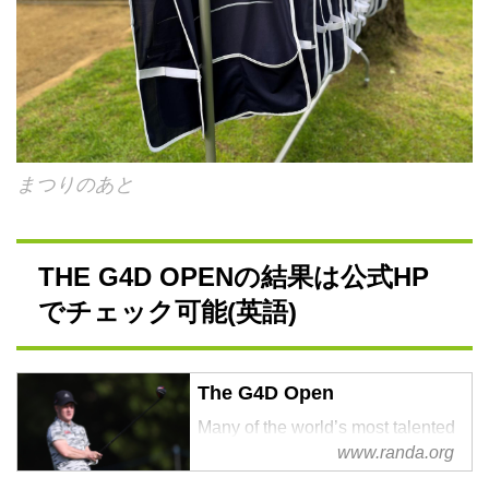
まつりのあと
THE G4D OPENの結果は公式HP
でチェック可能(英語)
The G4D Open
Many of the world’s most talented
www.randa.org
golfers with disabilities will
compete in The G4D Open,