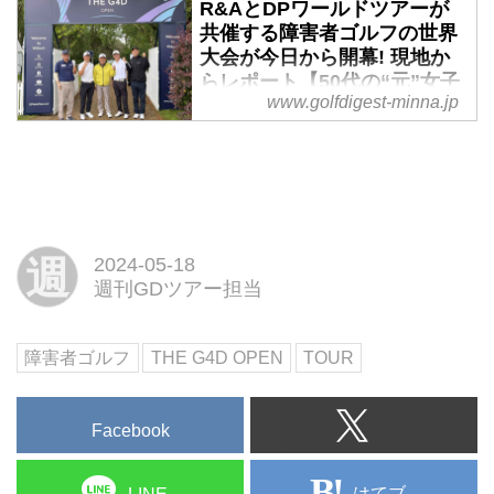
R&AとDPワールドツアーが
ーション・番外編】 - みんな
ワールドツアーが共催する障害者
共催する障害者ゴルフの世界
のゴルフダイジェスト
ゴルフの世界大会「THE G4D
大会が今日から開幕! 現地か
OPEN」の現場からの2日目の様
今年3月に筑波大学社会人大学院
らレポート【50代の“元”女子
子をレポート!
を無事の修了し、”女子大生”とい
www.golfdigest-minna.jp
大生が学ぶゴルフとリハビリ
う肩書がなくなった週刊ゴルフダ
テーション・番外編】 - みん
イジェスト編集部Y。R＆AとDP
なのゴルフダイジェスト
ワールドツアーが共催する障害者
今年3月に筑波大学社会人大学院
ゴルフの世界大会「THE G4D
を無事の修了し、”女子大生”とい
OPEN」の現場からの初日の様子
う肩書がなくなった週刊ゴルフダ
をレポートをお届けする。
週
2024-05-18
イジェスト編集部Y。「ゴルフと
週刊GDツアー担当
リハビリテーション」を勉強した
大学院時代の2年間で築いたネッ
トワークで、今週は障害者ゴルフ
障害者ゴルフ
THE G4D OPEN
TOUR
の世界大会が実施されるイギリス
に向かった。現地からのレポート
をお届けする。
Facebook
はてブ