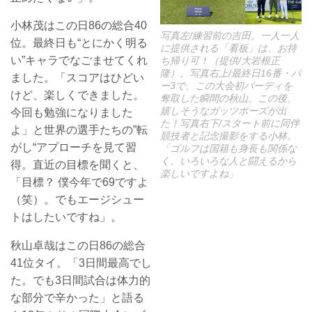
小林茂はこの日86の総合40
写真左/練習前の吉田。一人一人
位。最終日も“とにかく明る
に提供される「看板」は、お持
い”キャラでなごませてくれ
ち帰り可！（提供/大岩根正
隆）。写真右上/最終日16番・パ
ました。「スコアはひどい
ー3で、この大会初バーディを
けど、楽しくできました。
奪取した瞬間の秋山。この後、
嬉しそうなガッツポーズが出
今回も勉強になりました
た！写真右下/スタート前に同伴
よ」と世界の選手たちの”転
競技者と記念撮影をする小林。
がし“アプローチを見て習
「ゴルフは国籍も身長も関係な
く、いろいろな人と闘えるから
得。直近の目標を聞くと、
楽しいですよね」
「目標？ 僕今年で69ですよ
（笑）。でもエージシュー
トはしたいですね」。
秋山卓哉はこの日86の総合
41位タイ。「3日間最高でし
た。でも3日間試合は体力的
な部分で辛かった」と語る