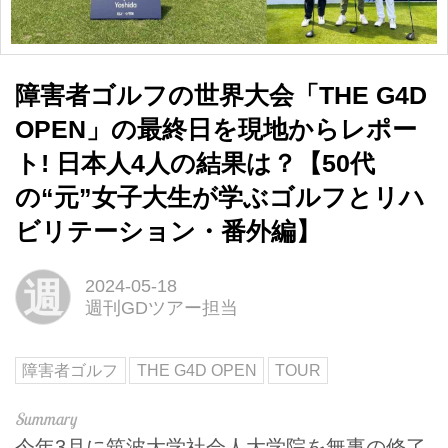
障害者ゴルフの世界大会「THE G4D
OPEN」の最終日を現地からレポー
ト! 日本人4人の結果は？【50代
の“元”女子大生が学ぶゴルフとリハ
ビリテーション・番外編】
週
2024-05-18
週刊GDツアー担当
障害者ゴルフ
THE G4D OPEN
TOUR
今年3月に筑波大学社会人大学院を無事の修了