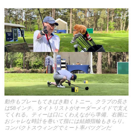
動作もプレーもてきぱき動くトニー。クラブの長さ
は58インチ。タイトリストがオーダーメイドで支え
てくれる。ティーは口にくわえながら準備、右腕に
おシャレな時計を巻いて指には結婚指輪もきらり。
コンパクトスウィングでミート率バツグンだ