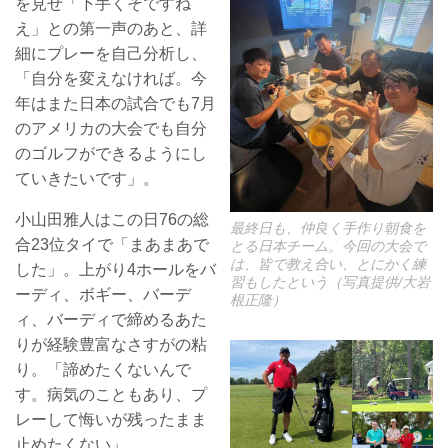
を見せ「下手くそですね
え」との第一声のあと、詳
細にプレーを自己分析し、
「自分を変えなければ。今
年はまた日本の試合でも7月
のアメリカの大会でも自分
のゴルフができるようにし
ていきたいです」。
小山田雅人はこの日76の総
最終日も、仲良く手作り朝食を
合23位タイで「まあまあで
とる日本チーム。今回の大会で
は、皆で教え合い、とにかく練
した」。上がり4ホールをバ
習もしたという（写真提供/大岩
ーディ、ボギー、バーデ
根正隆）
ィ、バーディで締めるあた
りが経験豊富なさすがの粘
り。「諦めたくないんで
す。病気のこともあり、プ
レーして悔いが残ったまま
止めたくない」。