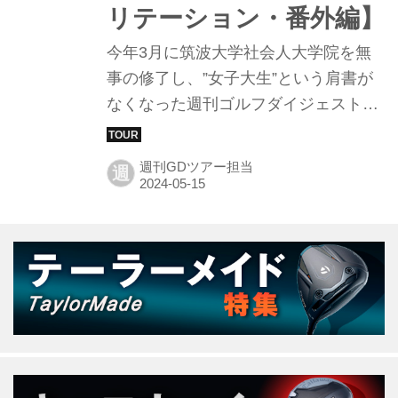
リテーション・番外編】
今年3月に筑波大学社会人大学院を無
事の修了し、”女子大生”という肩書が
なくなった週刊ゴルフダイジェスト編
集部Y。「ゴルフとリハビリテーショ
ン」を勉強した大学院時代の2年間で
週刊GDツアー担当
週
築いたネットワークで、今週は障害者
ゴルフの世界大会が実施されるイギリ
スに向かった。現地からのレポートを
お届けする。