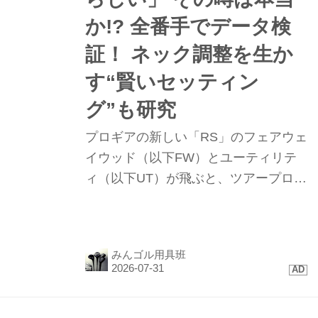
について聞いてみました。
か!? 全番手でデータ検
証！ ネック調整を生か
す“賢いセッティン
グ”も研究
プロギアの新しい「RS」のフェアウェ
イウッド（以下FW）とユーティリテ
ィ（以下UT）が飛ぶと、ツアープロや
上級者の間で評判になっている。同シ
リーズの「RS DUO ドライバー」をテ
ストしたゴルファーが、流れでFWや
みんゴル用具班
UTを打ってみたところ、「あれ？ め
ちゃくちゃ飛ぶね！」と驚き、口コミ
で広がっているというのだ。今回はこ