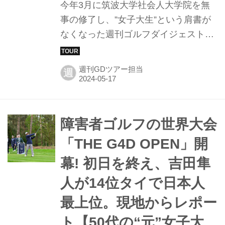
今年3月に筑波大学社会人大学院を無
事の修了し、”女子大生”という肩書が
なくなった週刊ゴルフダイジェスト編
集部Y。R＆AとDPワールドツアーが
共催する障害者ゴルフの世界大会
週刊GDツアー担当
週
「THE G4D OPEN」の現場からの2日
目の様子をレポート!
障害者ゴルフの世界大会
「THE G4D OPEN」開
幕! 初日を終え、吉田隼
人が14位タイで日本人
最上位。現地からレポー
ト【50代の“元”女子大