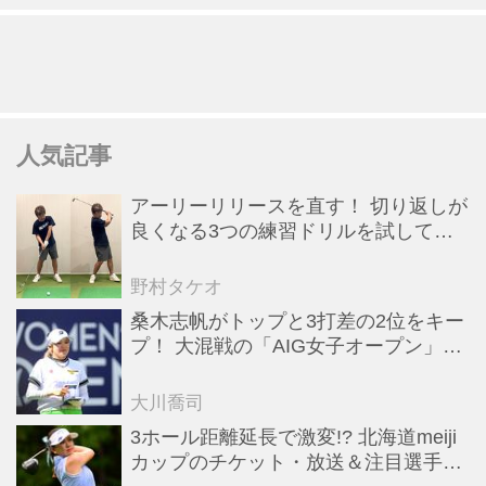
人気記事
アーリーリリースを直す！ 切り返しが
良くなる3つの練習ドリルを試してみ
た
野村タケオ
桑木志帆がトップと3打差の2位をキー
プ！ 大混戦の「AIG女子オープン」で
勝みなみ＆古江彩佳も逆転圏内で運命
の最終日へ【米女子ツアー】
大川喬司
3ホール距離延長で激変!? 北海道meiji
カップのチケット・放送＆注目選手ま