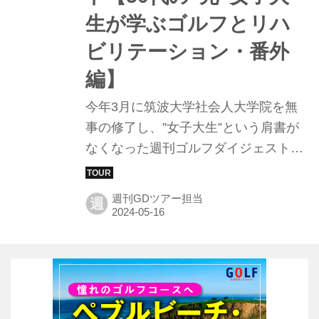
生が学ぶゴルフとリハ
ビリテーション・番外
編】
今年3月に筑波大学社会人大学院を無
事の修了し、”女子大生”という肩書が
なくなった週刊ゴルフダイジェスト編
集部Y。R＆AとDPワールドツアーが
共催する障害者ゴルフの世界大会
週刊GDツアー担当
週
「THE G4D OPEN」の現場からの初
日の様子をレポートをお届けする。