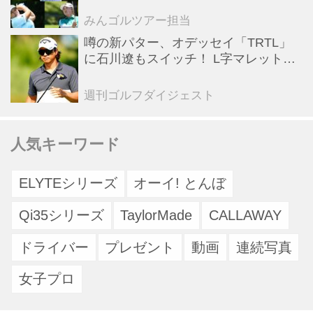
とめ【JLPGAトーナメント観戦ガイ
ド】
みんゴルツアー担当
噂の新パター、オデッセイ「TRTL」
に石川遼もスイッチ！ L字マレットか
らの“大転換”で成績上昇中
週刊ゴルフダイジェスト
人気キーワード
ELYTEシリーズ
オーイ! とんぼ
Qi35シリーズ
TaylorMade
CALLAWAY
ドライバー
プレゼント
動画
連続写真
女子プロ