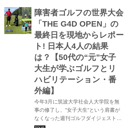
着。
障害者ゴルフの世界大会
「THE G4D OPEN」の
最終日を現地からレポー
ト! 日本人4人の結果
は？【50代の“元”女子
大生が学ぶゴルフとリ
ハビリテーション・番
外編】
今年3月に筑波大学社会人大学院を無
事の修了し、”女子大生”という肩書が
なくなった週刊ゴルフダイジェスト編
集部Y。R＆AとDPワールドツアーが