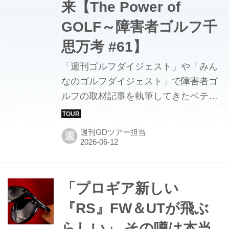
来【The Power of
GOLF～障害者ゴルフ千
思万考 #61】
「週刊ゴルフダイジェスト」や「みん
なのゴルフダイジェスト」で障害者ゴ
ルフの取材記事を執筆してきたベテラ
ン編集者が、日本だけでなく世界にア
ンテナを巡らせ、障害者ゴルフのさま
週刊GDツアー担当
週
ざまな情報を紹介する連載。今回は障
害者ゴルフの世界大会「THE G4D
OPEN～the golf for disabled open」
（セルティックマナーリゾート）での
「プロギア新しい
取材から。ゴルフ競技がパラリンピッ
『RS』FW＆UTが飛ぶ
クに採用されるのかどうか、その現状
らしい」 その噂は本当