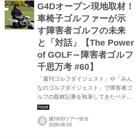
の噂の真相を確かめるべく、「RS」
G4Dオープン現地取材！
FWと「RS」 UTを試打して検証す
車椅子ゴルファーが示
る。
す障害者ゴルフの未来
と「対話」【The Power
of GOLF～障害者ゴルフ
千思万考 #60】
「週刊ゴルフダイジェスト」や「みん
なのゴルフダイジェスト」で障害者ゴ
ルフの取材記事を執筆してきたベテラ
ン編集者が、日本だけでなく世界にア
ンテナを巡らせ、障害者ゴルフのさま
週刊GDツアー担当
週
ざまな情報を紹介する連載。今回は前
回に引き続き、車椅子ゴルファーに密