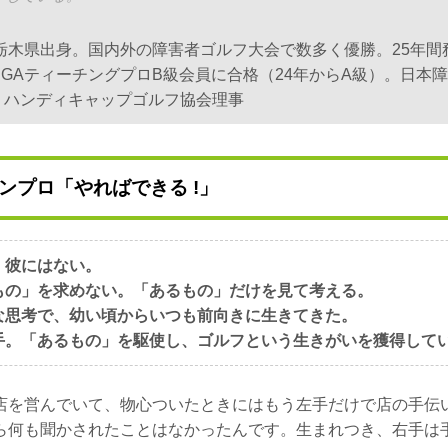
、栃木県出身。国内外の障害者ゴルフ大会で数多く優勝。25年
PGAティーチングプロB級会員に合格（24年からA級）。日本
・ハンディキャップゴルフ協会理事
ンプロ「やればできる !」
、彼にはない。
もの」を求めない。「あるもの」だけを見て考える。
な思考で、幼い頃からいつも前向きに生きてきた。
手。「あるもの」を駆使し、ゴルフという生きがいを獲得して
店を営んでいて、物心ついたときにはもう左手だけで店の手伝
ら何も聞かされたことはなかったんです。生まれつき、右手は