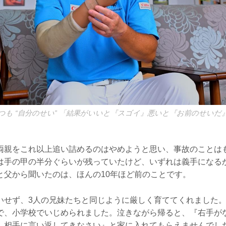
つも “自分のせい” 「結果がいいと『スゴイ』悪いと『お前のせいだ
両親をこれ以上追い詰めるのはやめようと思い、事故のことは
は手の甲の半分ぐらいが残っていたけど、いずれは義手になる
と父から聞いたのは、ほんの10年ほど前のことです。
いせず、3人の兄妹たちと同じように厳しく育ててくれました
で、小学校でいじめられました。泣きながら帰ると、『右手が
、相手に言い返してきなさい』と家に入れてもらえませんでし