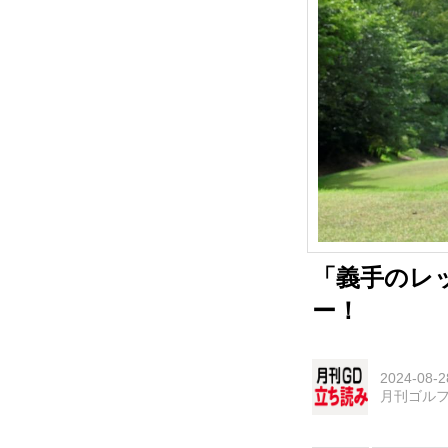
「義手のレ
ー！
2024-08-2
月刊ゴル