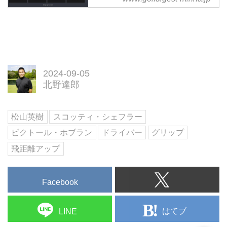
ーチ・北野達郎に解説してもらっ
析アプリ「スポーツボックスAI」
た。
は、スウィング動画をＡＩによる
３Ｄ解析技術でデータ化すること
ができる。今回はBMW選手権で
優勝したビクトル・ホブランを
「スポーツボックスAI」の3Dデ
2024-09-05
ータをもとに解説、真似るべき動
北野達郎
きが身につくドリルをゴルフコー
チ・北野達郎に教えてもらった。
松山英樹
スコッティ・シェフラー
ビクトール・ホブラン
ドライバー
グリップ
飛距離アップ
Facebook
はてブ
LINE