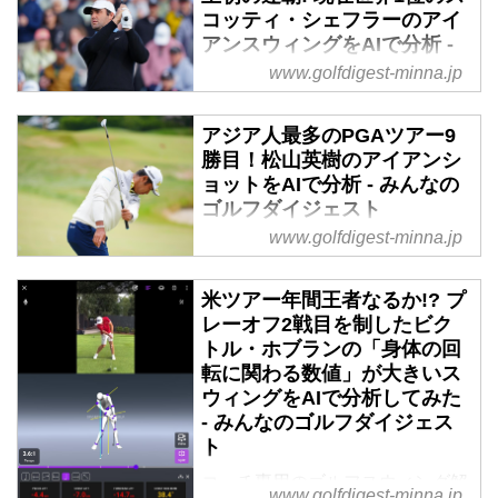
コッティ・シェフラーのアイ
アンスウィングをAIで分析 -
みんなのゴルフダイジェスト
www.golfdigest-minna.jp
コーチ専用のゴルフスウィング解
析アプリ「スポーツボックスAI」
アジア人最多のPGAツアー9
は、スウィング動画をAIによる
勝目！松山英樹のアイアンシ
3D解析技術でデータ化すること
ョットをAIで分析 - みんなの
ができる。今回は現在の世界ラン
ゴルフダイジェスト
ク1位、スコッティ・シェフラー
www.golfdigest-minna.jp
コーチ専用のゴルフスウィング解
のアイアンスウィングを「スポー
析アプリ「スポーツボックスAI」
ツボックスAI」の3Dデータをも
は、スウィング動画をAIによる
米ツアー年間王者なるか!? プ
とに、ゴルフコーチ・北野達郎に
3D解析技術でデータ化すること
レーオフ2戦目を制したビク
解説してもらった。
ができる。今回は、先週の「ジェ
トル・ホブランの「身体の回
ネシス招待」で約2年ぶりの優勝
転に関わる数値」が大きいス
ウィングをAIで分析してみた
を飾り、PGAツアーのアジア人最
- みんなのゴルフダイジェス
多勝利者になった松山英樹のスウ
ト
ィングを「スポーツボックスAI」
の3Dデータをもとに、ゴルフコ
コーチ専用のゴルフスウィング解
www.golfdigest-minna.jp