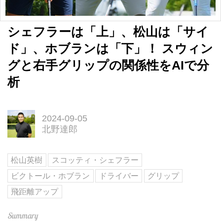
シェフラーは「上」、松山は「サイ
ド」、ホブランは「下」！ スウィン
グと右手グリップの関係性をAIで分
析
2024-09-05
北野達郎
松山英樹
スコッティ・シェフラー
ビクトール・ホブラン
ドライバー
グリップ
飛距離アップ