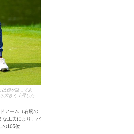
には鉛が貼ってあ
から大きく上昇した
ードアーム（右腕の
うな工夫により、パ
の105位