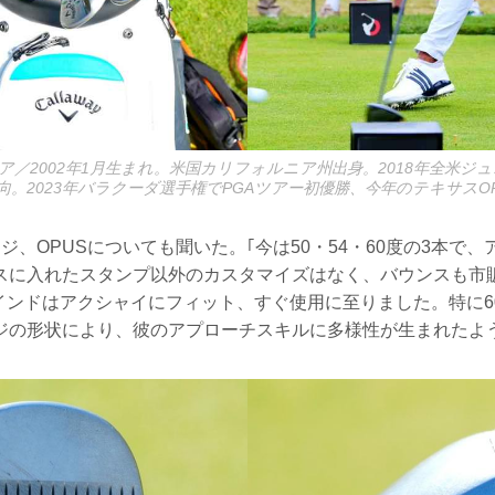
／2002年1月生まれ。米国カリフォルニア州出身。2018年全米ジ
向。2023年バラクーダ選手権でPGAツアー初優勝、今年のテキサスO
ジ、OPUSについても聞いた。｢今は50・54・60度の3本で
スに入れたスタンプ以外のカスタマイズはなく、バウンスも市
ラインドはアクシャイにフィット、すぐ使用に至りました。特に6
ジの形状により、彼のアプローチスキルに多様性が生まれたよ