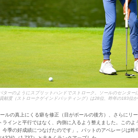
パターのようにスプリットハンドでストローク。ソールのセンター
貢献度（ストロークゲインドパッティング）は28位、昨年の183位
ボールの真上にくる癖を修正（目がボールの後方）、さらにリ
トラインと平行ではなく、内側に入るよう整えました。このよ
、今季の好成績につなげたのです」。パットのアベレージは昨年
年は32位（1.737）と大きくランクアップした。