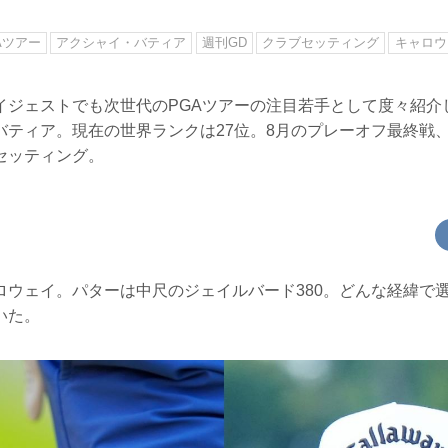
Aツアー
アクシャイ・バティア
週刊GD
クラブセッティング
キャロウ
イジェストでも次世代のPGAツアーの注目若手として度々紹介
バティア。現在の世界ランクは27位。8月のプレーオフ最終戦
セッティング。
ロウェイ。パターは中尺のジェイルバード380。どんな経緯で
いた。