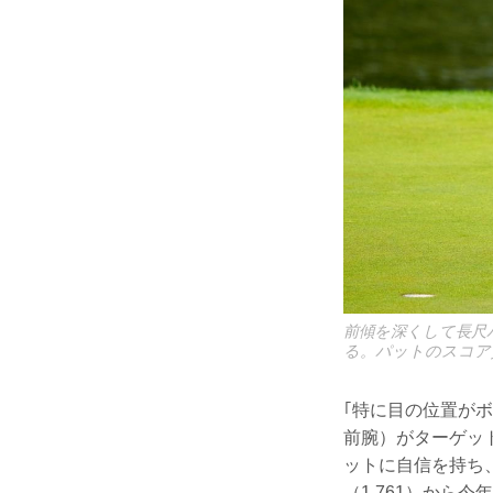
前傾を深くして長尺
る。パットのスコア
｢特に目の位置が
前腕）がターゲッ
ットに自信を持ち
（1.761）から今