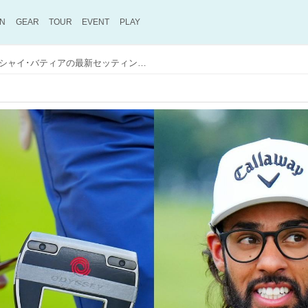
ON
GEAR
TOUR
EVENT
PLAY
注目の若手レフティ、アクシャイ･バティアの最新セッティング。中尺パター「ジェイルバード380」を長尺のように使い今季パットスタッツ上昇