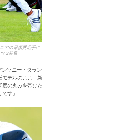
ュニアの最優秀選手に
Pで2勝目
、アンソニー・タラン
販モデルのまま。新
0度の丸みを帯びた
うです」