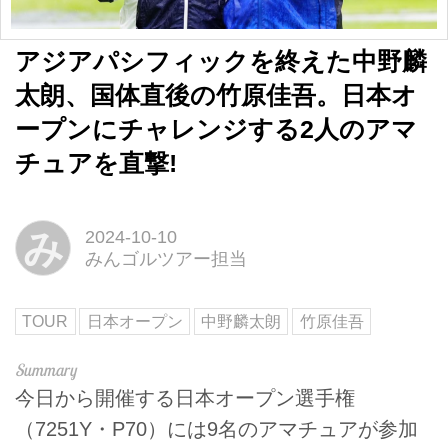
アジアパシフィックを終えた中野麟
太朗、国体直後の竹原佳吾。日本オ
ープンにチャレンジする2人のアマ
チュアを直撃!
み
2024-10-10
みんゴルツアー担当
TOUR
日本オープン
中野麟太朗
竹原佳吾
今日から開催する日本オープン選手権
（7251Y・P70）には9名のアマチュアが参加