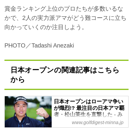
賞金ランキング上位のプロたちが多数いるな
かで、2人の実力派アマがどう難コースに立ち
向かっていくのか注目しよう。
PHOTO／Tadashi Anezaki
日本オープンの関連記事はこちら
から
日本オープンはローアマ争い
が熾烈!? 最注目の日本アマ覇
者・松山茉生を直撃した - み
んなのゴルフダイジェスト
www.golfdigest-minna.jp
今週木曜（10月10日）から埼玉