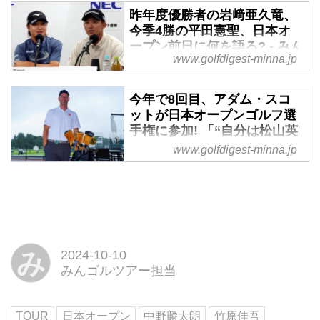
県東京ゴルフ倶楽部で開催される
昨年度優勝者の岩﨑亜久竜、
日本オープン選手権（7251Y・
今季4勝の平田憲聖、日本オ
P70）。2年前にはアマチュアだ
ープン前日に何を語る? - みん
www.golfdigest-minna.jp
った蟬川泰果が優勝したこともあ
なのゴルフダイジェスト
り、他の大会同様にアマチュア優
いよいよ明日から開催される日本
勝も夢ではなくなった。今大会に
今年で8回目、アダム・スコ
オープン選手権（7251Y・
出場するアマチュアは全部で9
ットが日本オープンゴルフ選
P70）。昨年は岩﨑亜久竜が最終
名。そのなかで最注目の松山茉生
手権に参加! 「“自分は松山英
日に見事な追い上げを見せて優
選手を紹介しよう。
樹だ”と思ってプレーしたいね
www.golfdigest-minna.jp
勝。日本一を決める大会というだ
（笑）」 - みんなのゴルフダ
けあって、出場選手にはそうそう
イジェスト
たる顔ぶれがズラり。ディフェン
ディングチャンピオンとして今大
今週木曜日から埼玉県東京ゴルフ
会に挑む岩﨑亜久竜と、メジャー
倶楽部にて開催される日本オープ
2勝目を目指す平田憲聖の会見を
ンゴルフ選手権に、アダム・スコ
お届けしよう。
ットが参戦する。彼が日本オープ
み
2024-10-10
ンに参加するのはこれで8回目。
みんゴルツアー担当
コースの印象や日本での過ごし方
を聞いた。
TOUR
日本オープン
中野麟太朗
竹原佳吾