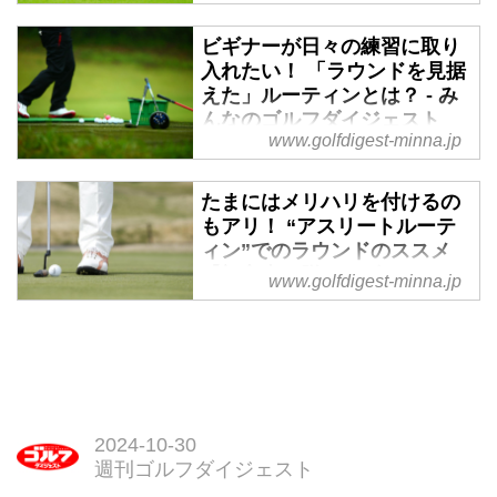
- みんなのゴルフダイジェス
ト
ビギナーが日々の練習に取り
入れたい！ 「ラウンドを見据
「アースモンダミンカップ」の初
えた」ルーティンとは？ - み
日を終え、首位に立つのは6アン
んなのゴルフダイジェスト
ダーで岩井明愛、川岸史果、1打
www.golfdigest-minna.jp
差2位タイに渡邉彩香、大出瑞月
ゴルフを始めたばかりのビギナー
ら5名と続く。みんなのゴルフダ
や初心者にとって、スウィングに
イジェスト編集部員プロゴルファ
たまにはメリハリを付けるの
ついての疑問は尽きない。埼玉県
もアリ！ “アスリートルーテ
ー・中村修が注目したのは、目下
草加市のゴルフスクール「Tom's
ィン”でのラウンドのススメ
ポイントランクを快走する山下美
Bishon草加店」専属のJJコーチに
【初心者を脱したゴルファー
夢有。現地からレポートをお届
www.golfdigest-minna.jp
「練習場で欠かさずやりたいルー
が『100』を切るためのレッ
け。
ティン」を教えてもらおう。
スン】 - みんなのゴルフダイ
ジェスト
ゴルフには“スコアの壁”がつきも
の。ビギナーを脱したアマチュア
ゴルファーに立ちはだかるのがス
2024-10-30
コア100の壁だ。これを乗り越え
週刊ゴルフダイジェスト
「100切り」を達成するにはどう