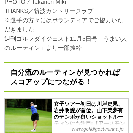
PHOTO／Takanori Miki
THANKS／筑波カントリークラブ
※選手の方々にはボランティアでご協力いた
だきました。
週刊ゴルフダイジェスト11月5日号「うまい人
のルーティン」より一部抜粋
自分流のルーティンが見つかれば
スコアップにつながる！
女子ツアー初日は川岸史果、
岩井明愛が首位。山下美夢有
のテンポが良いショットルー
ティンにも注目!【アースモン
www.golfdigest-minna.jp
ダミンカップ初日現地レポ】