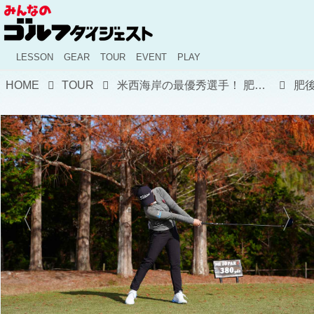
LESSON
GEAR
TOUR
EVENT
PLAY
HOME
TOUR
米西海岸の最優秀選手！ 肥後莉音は“運動連鎖”で生まれる正確性が武器【新人女子プロのスウィング#16】