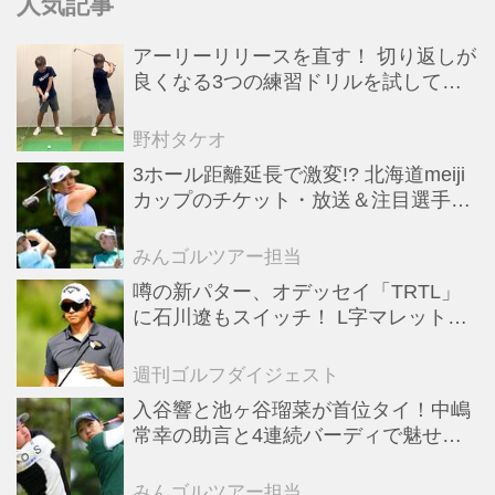
人気記事
アーリーリリースを直す！ 切り返しが
良くなる3つの練習ドリルを試してみ
た
野村タケオ
3ホール距離延長で激変!? 北海道meiji
カップのチケット・放送＆注目選手ま
とめ【JLPGAトーナメント観戦ガイ
ド】
みんゴルツアー担当
噂の新パター、オデッセイ「TRTL」
に石川遼もスイッチ！ L字マレットか
らの“大転換”で成績上昇中
週刊ゴルフダイジェスト
入谷響と池ヶ谷瑠菜が首位タイ！中嶋
常幸の助言と4連続バーディで魅せた
初日【国内女子ツアー】
みんゴルツアー担当