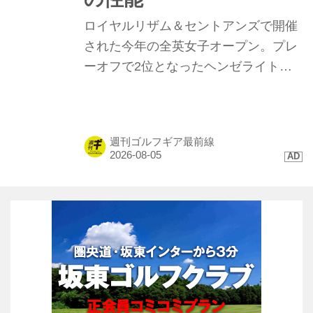
ロイヤルリザム＆セントアンズで開催
された今年の全英女子オープン。プレ
ーオフで2位となったヘンゼライトを
はじめ、トップ10に4名が入るなど
「TP5/TP5x」ボールが存在感を示し
た。硬い地面と風が絡むコンディショ
週刊ゴルフギア最前線
ンで発揮された、縦距離の精度と最新
技術に迫る。