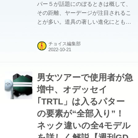
パー５が話題にのぼるときは概して、
その距離、ヤーデージが注目されるこ
とが多い。道具の著しい進化にともな
い、600ヤード以上のパー５も増えて
きている。しかし、それが「いいパー
チョイス編集部
５」とうわけではない。長さだけでは
ない、戦略性や景観も重要な要素。
「いいパー５」とはどういうものなの
か？
男女ツアーで使用者が急
増中、オデッセイ
｢TRTL」は入るパター
の要素が“全部入り”！
ネック違いの全4モデル
を詳しく解説【週刊GD