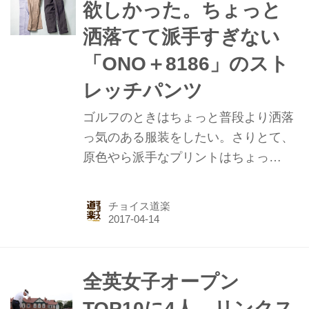
欲しかった。ちょっと
洒落てて派手すぎない
「ONO＋8186」のスト
レッチパンツ
ゴルフのときはちょっと普段より洒落
っ気のある服装をしたい。さりとて、
原色やら派手なプリントはちょっ
と……という人にピッタリなのが、岡
山県児島（こじま）の地で伝統を築い
チョイス道楽
てきた「中重被服興業」発のオリジナ
ルブランド「ONO＋8186」ゴルフパ
ンツ。ちょっと洒落てて派手すぎず、
上質。そうそう、こういうの欲しかっ
全英女子オープン
た！
TOP10に4人。リンクス