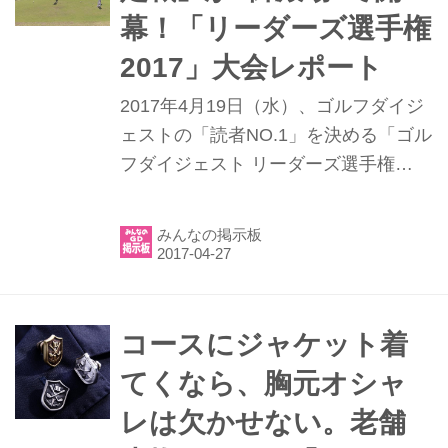
幕！「リーダーズ選手権
2017」大会レポート
2017年4月19日（水）、ゴルフダイジ
ェストの「読者NO.1」を決める「ゴル
フダイジェスト リーダーズ選手権
2017 ブリヂストンゴルフカップ」の
開幕戦が、静岡県の太平洋クラブ御殿
みんなの掲示板
場コースで行われた。三井住友VISA太
平洋マスターズでもおなじみの名コー
スを舞台にした熱い戦いの模様をお伝
えしよう。
コースにジャケット着
てくなら、胸元オシャ
レは欠かせない。老舗