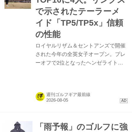
で示されたテーラーメ
イド「TP5/TP5x」信頼
の性能
ロイヤルリザム＆セントアンズで開催
された今年の全英女子オープン。プレ
ーオフで2位となったヘンゼライトを
はじめ、トップ10に4名が入るなど
「TP5/TP5x」ボールが存在感を示し
た。硬い地面と風が絡むコンディショ
週刊ゴルフギア最前線
ンで発揮された、縦距離の精度と最新
技術に迫る。
「雨予報」のゴルフに強