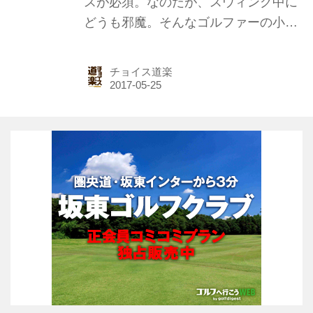
スが必須。なのだが、スウィング中に
どうも邪魔。そんなゴルファーの小さ
な悩みを解決するのが、ORIHARA
STYLEの「サングラスカット仕様3つ
チョイス道楽
折りキャップ」だ。サングラスやメガ
ネが帽子のつばにあたらないデザイン
と3つ折りに出来てしまう機能性が両
立しているみたいですよ。