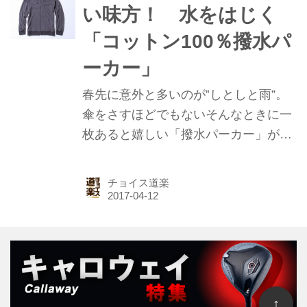
い味方！ 水をはじく
「コットン100％撥水パ
ーカー」
春先に意外と多いのが‟しとしと雨”。
傘をさすほどでもないそんなときに一
枚あると嬉しい「撥水パーカー」が登
場だ。水をはじく素材「ストームコッ
トン」を使用。ちょっとした雨のラウ
チョイス道楽
ンドならばレインウェア代わりにもで
きちゃうので、ゴルファーにとって心
強い味方なのだ！
↑