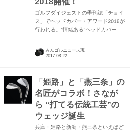
2018開催！
ゴルフダイジェストの季刊誌「チョイ
ス」でヘッドカバー・アワード2018が
行われる。“情緒ある”ヘッドカバーを
誌面とウェブサイト「チョイス道楽」
にて紹介し、読者の投票によって大賞
みんゴルニュース班
を決定する。優秀作品に選ばれるとあ
なたの手作りヘッドカバーがチョイス
道楽にて限定発売されるぞ！
「姫路」と「燕三条」の
名匠がコラボ！さなが
ら “打てる伝統工芸”の
ウェッジ誕生
兵庫・姫路と新潟・燕三条といえばど