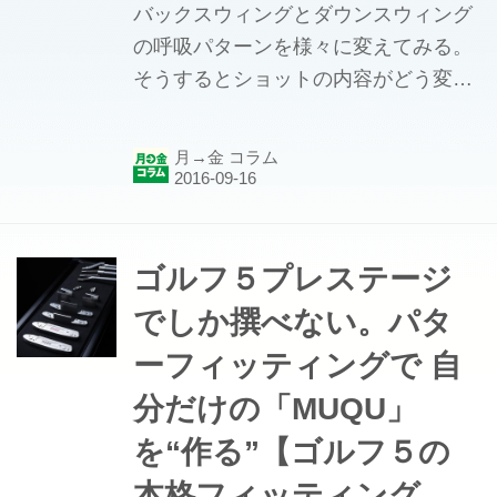
バックスウィングとダウンスウィング
の呼吸パターンを様々に変えてみる。
そうするとショットの内容がどう変化
するのか？考えられる限りの実験を試
みた。これまでは「息を止めて打った
月→金 コラム
場合」、「息を強く吐いて打った場
合」を検証した。 最後となる今回は、
「息を細長く吐いて打った場合」を検
証した。 実験指導／白石豊（福島大学
ゴルフ５プレステージ
助教授・当時） 実験アドバイス／平山
でしか撰べない。パタ
昌弘（当時） 試打／冨永浩プロ スタ
ーフィッティングで 自
ートから急激に吸って、息を吐いた場
合・・・ 「まったく自分のタイミング
分だけの「MUQU」
じゃなくなってしまった。テンポが速
を“作る”【ゴルフ５の
くなったし、力が入りすぎた」（富永
本格フィッティング