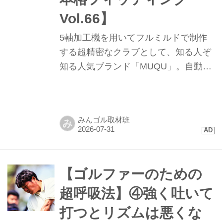
プロ）。前回の「強く吐いて」打った
ときと同様にショットも乱れた。息を
Vol.66】
「細く長...
5軸加工機を用いてフルミルドで制作
する超精密なクラブとして、知る人ぞ
知る人気ブランド「MUQU」。自動車
部品の金型製作の技術を応用して、
0.01㎜レベルの高精度で、インゴッド
から削り出してヘッドを制作してい
みんゴル取材班
み
る。ゴルフ５プレステージでは現在ア
イアン、ウェッジ、パターを取り扱っ
ているが、今夏新たにパターのフィッ
ティングキットを導入し、フィッティ
【ゴルファーのための
ング対応のパター「SEN」の取り扱い
超呼吸法】④強く吐いて
を開始した。
打つとリズムは悪くな