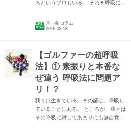
ろというプロもいる。 それを呼吸に置
と… 飛距離はそん色ないが、明らかに
き換えれば、息をつめたままか、強く
ショ...
短く吐くか、あるいは細く長く吐く
月→金 コラム
か、というスタイルの違いになるの
か！？ 今回は、プロのインパクトの表
情をじっくりと観察していただきた
い。 アドレスで息を吸って その後３
【ゴルファーの超呼吸
秒ほど息を吐く プロに息を吸うのか吐
法】① 素振りと本番な
くのか止めるのか、質問してみた。 ア
ぜ違う 呼吸法に問題ア
ドレスの前に体の空気を全部吐きだ
し、ゆっくり吸いながら構える。そし
リ！？
てまた吐き出す。スウィング中のこと
我々は生きている。その証は、呼吸し
は考えてはいません（田中秀道） スウ
ていることにある。 ところが、我々は
ィング中、息を止めながらも、吐きな
その呼吸に対してあまりにも無自覚す
がらも振ることがある。 その時、その
ぎているのではないか。 その疑問と反
時で違いま...