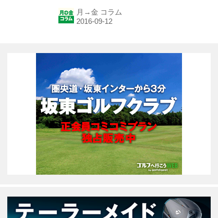
省から、このコラムはスタートする。
月→金 コラム
これまで、人間をロボット扱いしたメ
カニカルな技術論があまりにも多すぎ
た。レッスンそのものが、型ばかりを
重要視しすぎていた。生きて呼吸して
いる人間の存在を阻害しすぎてい
た…。言うまでもなく、打つのは生き
て呼吸している人間である。 体の内側
からスウィングを考えていくと、数多
くの重要なヒントが現れてきたのであ
る。 （１９９７年Choice９月号より抜
粋） スポーツの常識としての 呼吸法
を考える 本題に入る前に、まずスポ
ー...