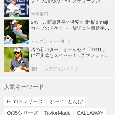
プ！ 大混戦の「AIG女子オープン」で
勝みなみ＆古江彩佳も逆転圏内で運命
の最終日へ【米女子ツアー】
大川喬司
3ホール距離延長で激変!? 北海道meiji
カップのチケット・放送＆注目選手ま
とめ【JLPGAトーナメント観戦ガイ
ド】
みんゴルツアー担当
噂の新パター、オデッセイ「TRTL」
に石川遼もスイッチ！ L字マレットか
らの“大転換”で成績上昇中
週刊ゴルフダイジェスト
人気キーワード
ELYTEシリーズ
オーイ! とんぼ
Qi35シリーズ
TaylorMade
CALLAWAY