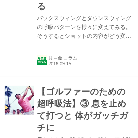
る
バックスウィングとダウンスウィング
の呼吸パターンを様々に変えてみる。
そうするとショットの内容がどう変化
するのか？考えられる限りの実験を試
みた。前回は「息を止めた場合」を検
月→金 コラム
証した。 【ゴルファーのための超呼吸
法】③息を止めて打つと体がガッチガ
チに - みんなのゴルフダイジェスト 息
を止める・強く吐く・静かに長く吐
【ゴルファーのための
く。 バックスウィングとダウンスウィ
超呼吸法】③ 息を止め
ングの呼吸パターンを様々に変えてみ
て打つと 体がガッチガ
る。そうするとショットの内容がどう
変化するのか？考えられる限りの実験
チに
を試みた。 ショットデータを検討する