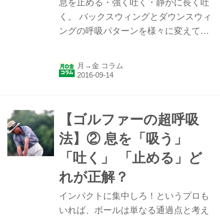
息を止める・強く吐く・静かに長く吐
と、興味深い事実が浮き上がってき
く。 バックスウィングとダウンスウィ
た。まず息を止めた場合は……。 実験
ングの呼吸パターンを様々に変えてみ
指導／白石豊（福島大学助教授・当
る。そうするとショットの内容がどう
時） 実...
変化するのか？考えられる限りの実験
月→金 コラム
を試みた。 ショットデータを検討する
と、興味深い事実が浮き上がってき
た。まず息を止めた場合は……。 実験
指導／白石豊（福島大学助教授・当
【ゴルファーの超呼吸
時） 実験アドバイス／平山昌弘（当
法】② 息を「吸う」
時） 試打／冨永浩プロ 例えばアドレ
「吐く」 「止める」ど
スで十分に吸って 息を止めてスタート
すると… １打目はバランスを崩してヒ
れが正解？
ールスライスのミス。スウィングのタ
インパクトに集中しろ！というプロも
イミングは早くなった。 アドレスで完
いれば、ボールは単なる通過点と考え
全に吐いて 息を止めてスタートする