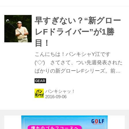
てもらった。
早すぎない？“新グロー
レFドライバー”が1勝
目！
こんにちは！バンキシャY江です
('◇')ゞさてさて、つい先週発表された
ばかりの新グローレFシリーズ。前作
のグローレFの性能を超えたとプロた
ちも絶賛し、早速実戦投入しているプ
バンキシャッ！
ロも多かったとのことですが、そんな
新グローレFが早くも1勝を挙げたよう
ですよ！ 先日行われた国内シニアツア
ー「アルファクラブCUP シニアオープ