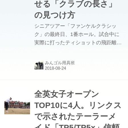
せる「クラブの長さ」
の見つけ方
シニアツアー「ファンケルクラシッ
ク」の最終日、1番ホール。試合中に
実際に打ったティショットの飛距離で
争われるドラコン賞のベスト3は、軒
並み300ヤードを超えていた。打ち下
みんゴル用具班
ろしのホールでもないのに311ヤード
という脅威的な記録を残してドラコン
賞に輝いた寺西明は、意外なことに
44.25インチの短尺ドライバーを使
全英女子オープン
う。
TOP10に4人。リンクス
で示されたテーラーメ
イド「TP5/TP5x」信頼