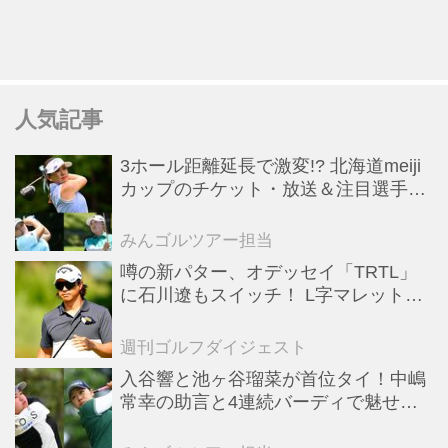
人気記事
3ホール距離延長で激変!? 北海道meiji
カップのチケット・放送＆注目選手ま
とめ【JLPGAトーナメント観戦ガイ
ド】
みんゴルツアー担当
噂の新パター、オデッセイ「TRTL」
に石川遼もスイッチ！ L字マレットか
らの“大転換”で成績上昇中
週刊ゴルフダイジェスト
入谷響と池ヶ谷瑠菜が首位タイ！中嶋
常幸の助言と4連続バーディで魅せた
初日【国内女子ツアー】