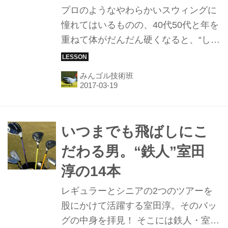
プロのようなやわらかいスウィングに
憧れてはいるものの、40代50代と年を
重ねて体がだんだん硬くなると、“しな
やかなスウィング”が難しくなる。若い
ころのように振りたい、飛距離を取り
みんゴル技術班
戻したい。そう考えるアマチュアゴル
ファーは多いだろう。61歳になった今
でも、シニアツアーの第一線で活躍す
る室田淳プロに聞いてみた。
いつまでも飛ばしにこ
だわる男。“鉄人”室田
淳の14本
レギュラーとシニアの2つのツアーを
股にかけて活躍する室田淳。そのバッ
グの中身を拝見！ そこには鉄人・室田