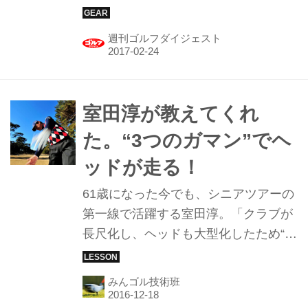
のこだわりがぎっしり詰まっていた。
週刊ゴルフダイジェスト
室田淳が教えてくれ
た。“3つのガマン”でヘ
ッドが走る！
61歳になった今でも、シニアツアーの
第一線で活躍する室田淳。「クラブが
長尺化し、ヘッドも大型化したため“遠
心力”を重視したスウィングに変わって
きた」という。室田に「遠心力をより
みんゴル技術班
大きくするスウィング」をレッスンし