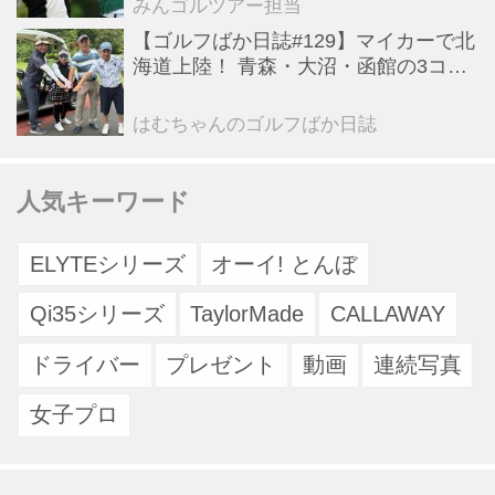
みんゴルツアー担当
【ゴルフばか日誌#129】マイカーで北
海道上陸！ 青森・大沼・函館の3コー
スと豪雨の洗礼
はむちゃんのゴルフばか日誌
人気キーワード
ELYTEシリーズ
オーイ! とんぼ
Qi35シリーズ
TaylorMade
CALLAWAY
ドライバー
プレゼント
動画
連続写真
女子プロ