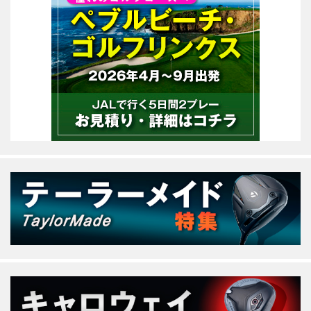
ン」。首位タイに5人が並んだ混戦を
抜け出して、室田淳プロがファンケル
クラシックに続く今季2勝目を達成し
ました！ 新しいドライバーへの手ごた
えを感じたという室田プロ。 ハイスコ
アなバーディの取り合いを制して優勝
出来て嬉しいです。新しいグローレF
ドライバーのおかげでもありますね。
練...