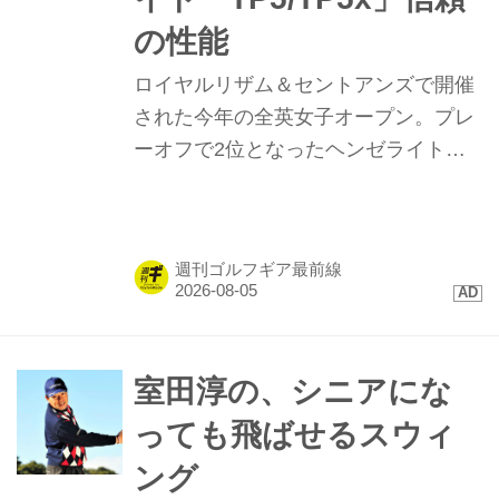
の性能
ロイヤルリザム＆セントアンズで開催
された今年の全英女子オープン。プレ
ーオフで2位となったヘンゼライトを
はじめ、トップ10に4名が入るなど
「TP5/TP5x」ボールが存在感を示し
た。硬い地面と風が絡むコンディショ
週刊ゴルフギア最前線
ンで発揮された、縦距離の精度と最新
技術に迫る。
室田淳の、シニアにな
っても飛ばせるスウィ
ング