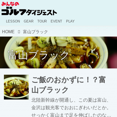
LESSON
GEAR
TOUR
EVENT
PLAY
HOME
富山ブラック
富山ブラック
ご飯のおかずに！？富
山ブラック
北陸新幹線が開通し、この夏は富山、
金沢は観光客でおおにぎわいだとか。
せっかく富山まで足を伸ばしたのな