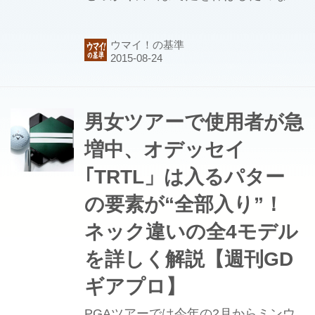
ら、やっぱりいっておきたいですよね
「富山ブラック」 醤油ベースの真っ黒
ウマイ！の基準
のスープがお馴染みのあの富山ブラッ
クですよ。 ＊ご存じ黒々とした醤油ベ
ースのスープ 最近はカップラーメンも
あるし、ラーメングランプリで富山ブ
男女ツアーで使用者が急
ラックの人気店である「麺家 いろは」
増中、オデッセイ
が出展していて、４年連続売り上げ１
｢TRTL」は入るパター
位を記録するなど、全国区になってき
ました(#^.^#)富山市内には富山ブラッ
の要素が“全部入り”！
クのお店がいくつもあって、実際にど
ネック違いの全4モデル
のお店に行こうか迷うほど。 中でも一
を詳しく解説【週刊GD
番の老舗なのが昭和２２年創業の「大
喜」。 お店が富山市内に５店舗あっ...
ギアプロ】
PGAツアーでは今年の2月からミンウ