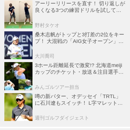
アーリーリリースを直す！ 切り返しが
良くなる3つの練習ドリルを試してみ
た
野村タケオ
桑木志帆がトップと3打差の2位をキー
プ！ 大混戦の「AIG女子オープン」で
勝みなみ＆古江彩佳も逆転圏内で運命
の最終日へ【米女子ツアー】
大川喬司
3ホール距離延長で激変!? 北海道meiji
カップのチケット・放送＆注目選手ま
とめ【JLPGAトーナメント観戦ガイ
ド】
みんゴルツアー担当
噂の新パター、オデッセイ「TRTL」
に石川遼もスイッチ！ L字マレットか
らの“大転換”で成績上昇中
週刊ゴルフダイジェスト