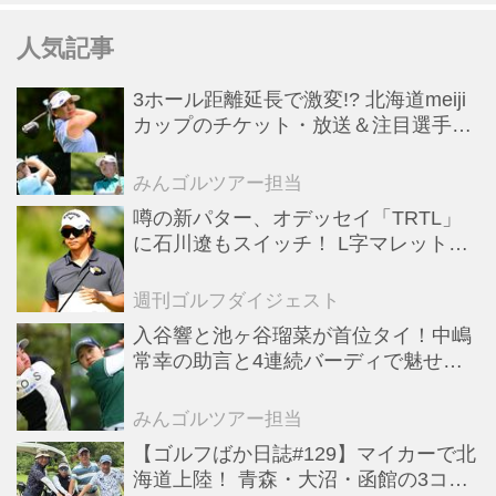
人気記事
3ホール距離延長で激変!? 北海道meiji
カップのチケット・放送＆注目選手ま
とめ【JLPGAトーナメント観戦ガイ
ド】
みんゴルツアー担当
噂の新パター、オデッセイ「TRTL」
に石川遼もスイッチ！ L字マレットか
らの“大転換”で成績上昇中
週刊ゴルフダイジェスト
入谷響と池ヶ谷瑠菜が首位タイ！中嶋
常幸の助言と4連続バーディで魅せた
初日【国内女子ツアー】
みんゴルツアー担当
【ゴルフばか日誌#129】マイカーで北
海道上陸！ 青森・大沼・函館の3コー