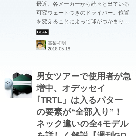
最近、各メーカーから続々と出ている
可変ウェートつきのドライバー。位置
を変えることによって球がつかまりや
すくなったり、ボールが上がりやすく
なったりと自分のスウィングのクセに
高梨祥明
合わせて変えることができるので人気
を博している。しかし、ギアライター
の高梨祥明は「みなさん意外と可変ウ
ェートドライバーの本来の役割を知ら
男女ツアーで使用者が急
ないことが多い」という。可変ドライ
増中、オデッセイ
バーの役割、知っているだろうか？
｢TRTL」は入るパター
の要素が“全部入り”！
ネック違いの全4モデル
を詳しく解説【週刊GD