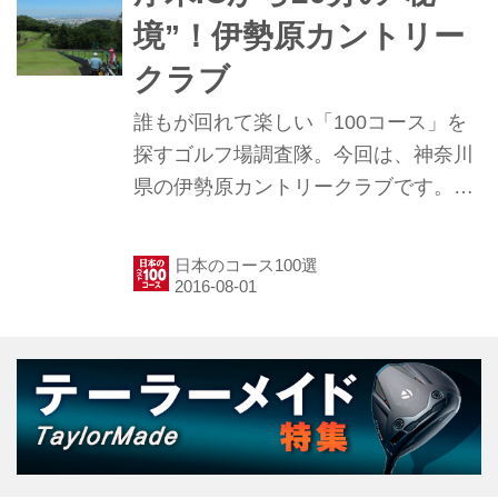
う、風呂なしレストランなしのパブリ
境”！伊勢原カントリー
ックコースだったのですが、10年前に
クラブ
ビックカメラが買収し、法人会員制の
高級接待コースとして生まれ変わらせ
誰もが回れて楽しい「100コース」を
ました。遊びに来られるお客さまに
探すゴルフ場調査隊。今回は、神奈川
『自分の山（別荘）へ遊びに来ていた
県の伊勢原カントリークラブです。急
だく感覚で使っていただきたいと、こ
峻な山間に作られた27ホールには日本
の名前にしました』」と社長さん。ち
独特の趣があり、知る人ぞ知るコース
日本のコース100選
な...
です。 2016年にPGMグループに入
り、そのスタイルに合わせるべく、取
材当日もカートパスの整備が進められ
ていました。 アクセスは便利で、東名
高速の厚木ICから20分ほど。しかしそ
こには秘境というべき光景が待ってい
るのです…… 山の上にある練習場で軽