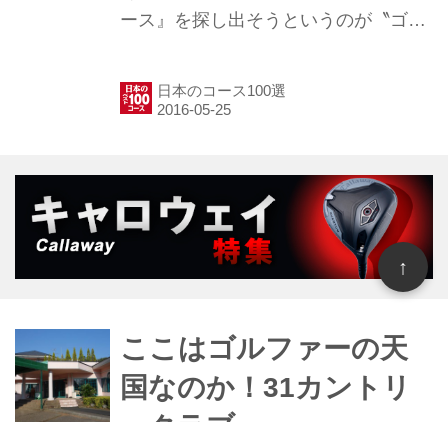
あるゴルフ場は3コースのみ。今回ご
ース』を探し出そうというのが〝ゴル
紹介する十里木CCは、その中で最も
フ場調査隊″の目的です。今回調査した
富士山に近く、絶景を独り占めするこ
のは、群馬県の「下秋間カントリーク
日本のコース100選
とのできる...
ラブ」。 かつては多くの研修生がここ
で腕を磨き、プロを目指していまし
た。鈴木亨プロも、このコースの出身
だとか。 プロになるための技術を習得
するためのコースということは、その
難易度も折紙付き。それもそのはず、
↑
日本プロや日本シニアなど、日本のそ
うそうたる試合がここ下秋間で繰り広
げられていたのです。 瀟洒なクラブハ
ここはゴルファーの天
ウス。 ロビーには、トッププロたちに
国なのか！31カントリ
よる激戦が繰り広げられたことを物語
ークラブ
る展示物の数々が……。 ううーん、歴