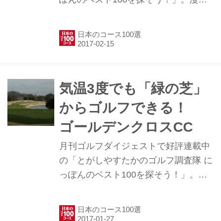
家でゴルフ好きのとがしやすたかさん
と月刊ゴルフダイジェスト編集部員
日本のコース100選
が、日本の約2000のゴルフコースの中
から「誰もが回れて楽しめる100コー
ス」を探し出そうという企画。今回
は、千葉県の鴨川CCをレポートする
気温3度でも「緑の芝」
ぞ。
からゴルフできる！
ゴールデンクロスCC
月刊ゴルフダイジェストで好評連載中
の「とがしやすたかのゴルフ調査隊 に
っぽんのベスト100を探そう！」。漫
画家でゴルフ好きのとがしやすたかさ
んと月刊ゴルフダイジェスト編集部員
日本のコース100選
が、日本の約2000のゴルフコースの中