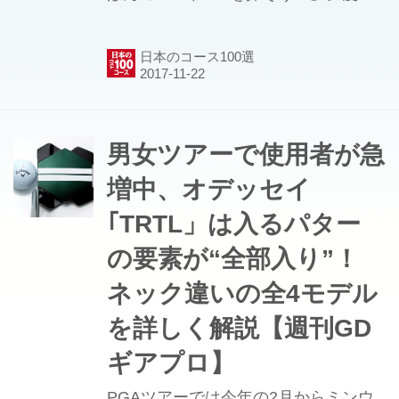
家でゴルフ好きのとがしやすたかさん
と月刊ゴルフダイジェスト編集部員
日本のコース100選
が、日本の約2000のゴルフコースの中
から「誰もが回れて楽しめる100コー
ス」を探し出そうという企画。今回
は、クラブハウスから望む絶景が評判
男女ツアーで使用者が急
の小田原城CCをご紹介。
増中、オデッセイ
｢TRTL」は入るパター
の要素が“全部入り”！
ネック違いの全4モデル
を詳しく解説【週刊GD
ギアプロ】
PGAツアーでは今年の2月からミンウ