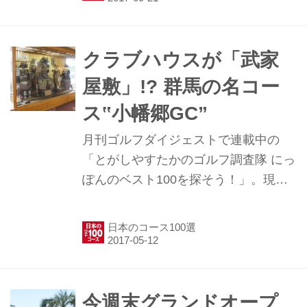
れ話”を、同行した担当編集者がご紹
介！
クラブハウスが「武家
屋敷」!? 群馬の名コー
ス‟小幡郷GC”
月刊ゴルフダイジェストで連載中の
「とがしやすたかのゴルフ調査隊 にっ
ぽんのベスト100を探そう！」。現在
発売中の月刊ゴルフダイジェスト6月
号では、国内女子ツアー「ベルーナレ
日本のコース100選
ディースカップ」開催コース、群馬県
の小幡郷GCを特集している。ここで
は、誌面に乗り切らなかった‟こぼれ
話”を、同行した担当編集者がご紹介！
今週末グランドオープ