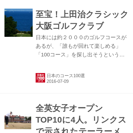
くウォーミングアップを行い、いざ、
スタート！ 「はい、おはようございま
至宝！上田治クラシック
す。本日はよろしくお願いしまーす」
大阪ゴルフクラブ
という元気なキャディさんに挨拶を
し、準備を整えていると・・・・・...
日本には約２０００のゴルフコースが
あるが、「誰もが回れて楽しめる」
「100コース」を探し出そうというの
が〝ゴルフ場調査隊″の目的です。 第
20回は「大阪ゴルフクラブ」。開場は
日本のコース100選
昭和13年。設計は上田治。風光明媚な
淡輪の地に造られた、（現存するコー
スでは）上田治、2番目のゴルフ場で
す。 大阪から約1時間、南海本線・み
全英女子オープン
さき公園駅からタクシーで1メーター
TOP10に4人。リンクス
（駅からコースが見えます！）で到着
で示されたテーラーメ
した我々をまず迎えてくれたのが、重