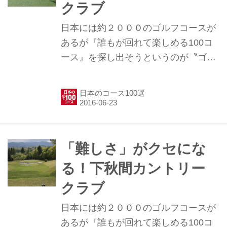
クラブ
日本には約２０００のゴルフコースが
あるが『誰もが回れて楽しめる100コ
ース』を探し出そうというのが〝ゴル
フ場調査隊″の目的です。今回調査した
のは「十里木カントリークラブ」。愛
日本のコース100選
鷹山と富士山に囲まれた高原のゴルフ
場です。 地図で見ていただくと分かり
やすいと思いますが、名峰富士の周囲
にはゴルフ場がいっぱい。富士山を囲
「難しさ」がクセにな
むように多くのゴルフ場が点在してい
る！下秋間カントリー
ますが、特に密集しているのは東山麓
クラブ
から芦ノ湖にかけて（地図で右下）と
北側斜面（地図で上）。さらに西側に
日本には約２０００のゴルフコースが
も目立ちますね。そんな中、南斜面に
あるが『誰もが回れて楽しめる100コ