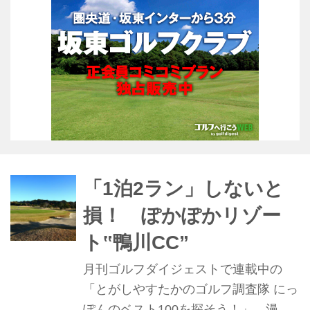
ンを迎える茨城県のザ・ロイヤルGC
をレポートするぞ。
「1泊2ラン」しないと
損！ ぽかぽかリゾー
ト‟鴨川CC”
月刊ゴルフダイジェストで連載中の
「とがしやすたかのゴルフ調査隊 にっ
ぽんのベスト100を探そう！」。漫画