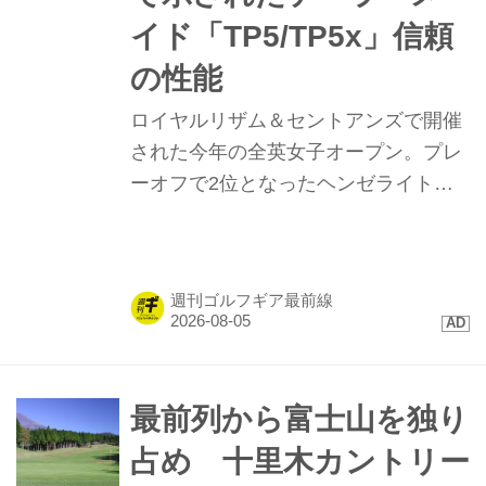
厚感漂うクラブハウス。名コースに名
イド「TP5/TP5x」信頼
建築家ありなのか、こちらも古賀や門
の性能
司GCと同じく、アントニン・レーモ
ロイヤルリザム＆セントアンズで開催
ンド設計。 そうそう。大阪GCの呼び
された今年の全英女子オープン。プレ
かけで発足したという「上田クラシッ
ーオフで2位となったヘンゼライトを
ク会...
はじめ、トップ10に4名が入るなど
「TP5/TP5x」ボールが存在感を示し
た。硬い地面と風が絡むコンディショ
週刊ゴルフギア最前線
ンで発揮された、縦距離の精度と最新
技術に迫る。
最前列から富士山を独り
占め 十里木カントリー