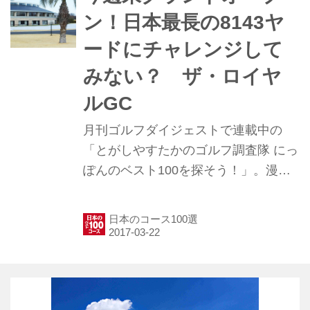
ン！日本最長の8143ヤ
ードにチャレンジして
みない？ ザ・ロイヤ
ルGC
月刊ゴルフダイジェストで連載中の
「とがしやすたかのゴルフ調査隊 にっ
ぽんのベスト100を探そう！」。漫画
家でゴルフ好きのとがしやすたかさん
と月刊ゴルフダイジェスト編集部員
日本のコース100選
が、日本の約2000のゴルフコースの中
から「誰もが回れて楽しめる100コー
ス」を探し出そうという企画。今回
は、2017年3月25日にグランドオープ