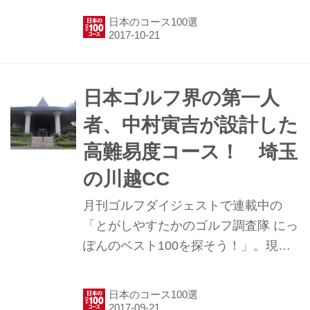
と月刊ゴルフダイジェスト編集部員
日本のコース100選
が、日本の約2000のゴルフコースの中
から「誰もが回れて楽しめる100コー
ス」を探し出そうという企画。今回
は、来場客の大半が“大満足”と口を揃
日本ゴルフ界の第一人
える北の杜CCをご紹介。
者、中村寅吉が設計した
高難易度コース！ 埼玉
の川越CC
月刊ゴルフダイジェストで連載中の
「とがしやすたかのゴルフ調査隊 にっ
ぽんのベスト100を探そう！」。現在
発売中の月刊ゴルフダイジェスト11月
号では、川越CCを特集している。こ
日本のコース100選
こでは、誌面に乗り切らなかった‟こぼ