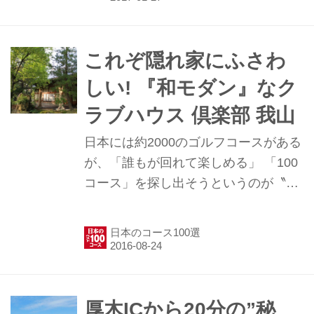
から誰もが回れて楽しめる「100コー
ス」を探し出そうという企画。今回
は、千葉県のゴールデンクロスCCを
これぞ隠れ家にふさわ
レポートするぞ！
しい! 『和モダン』なク
ラブハウス 倶楽部 我山
日本には約2000のゴルフコースがある
が、「誰もが回れて楽しめる」 「100
コース」を探し出そうというのが〝ゴ
ルフ場調査隊″の目的です。 第28回は
「倶楽部 我山」。名前からしてラグジ
日本のコース100選
ュアリーなこのゴルフ場は、あまり広
く知られていないようです。という
か、担当も知りませんでした（すみま
せん…）。 「もとは富岡野上CCとい
厚木ICから20分の”秘