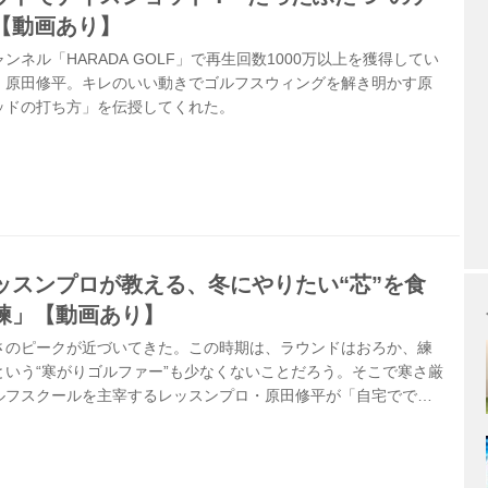
【動画あり】
ネル「HARADA GOLF」で再生回数1000万以上を獲得してい
・原田修平。キレのいい動きでゴルフスウィングを解き明かす原
ッドの打ち方」を伝授してくれた。
ッスンプロが教える、冬にやりたい“芯”を食
練」【動画あり】
さのピークが近づいてきた。この時期は、ラウンドはおろか、練
という“寒がりゴルファー”も少なくないことだろう。そこで寒さ厳
ルフスクールを主宰するレッスンプロ・原田修平が「自宅ででき
回、バスタオルの先端を結んでスウィングする練習法を紹介した
ールを使った練習法だ。