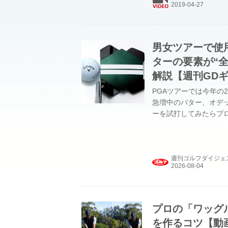
男女ツアーで使用
ターの要素が“全
解説【週刊GD
PGAツアーでは今年の
急増中のパター、オデッ
ーを試打してみたらプ
週刊ゴルフダイジェ
プロの「ワッグ
を作るコツ【動