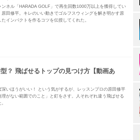
ネル「HARADA GOLF」で再生回数1000万以上を獲得してい
・原田修平。キレのいい動きでゴルフスウィングを解き明かす原
したインパクトを作るコツを伝授してくれた。
J型？ 飛ばせるトップの見つけ方【動画あ
ば深いほうがいい！ という気がするが、レッスンプロの原田修平
無理がない範囲でのこと」と釘をさす。人それぞれ違う飛ばせる
た。