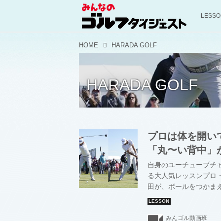
LESS
HOME
HARADA GOLF
HARADA GOLF
プロは体を開い
「丸〜い背中」
自身のユーチューブチャン
る大人気レッスンプロ
田が、ボールをつかま
みんゴル動画班