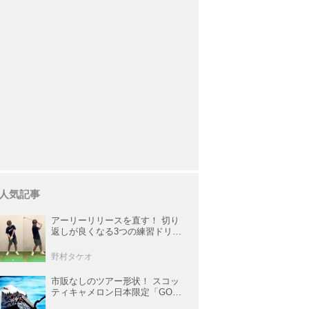
人気記事
アーリーリリースを直す！ 切り
返しが良くなる3つの練習ドリル
を試してみた
野村タケオ
市販なしのツアー形状！ スコッ
ティキャメロン日本限定「GOLO
6・2R」が美しすぎる！【キャメ