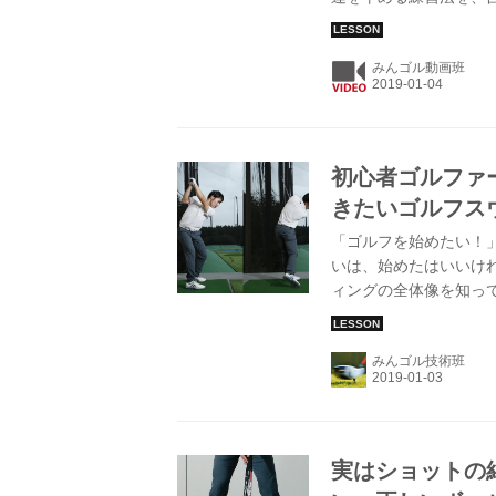
1000万以上を獲得し
みんゴル動画班
初心者ゴルファ
きたいゴルフス
「ゴルフを始めたい！
いは、始めたはいいけ
ィングの全体像を知っ
「HARADA GOLF
平がレッスン！
みんゴル技術班
実はショットの