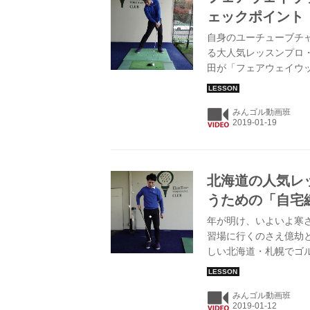
ェックポイント
自身のユーチューブチャン
る大人気レッスンプロ
田が「フェアウェイウ
みんゴル動画班
北海道の人気レ
うための「自宅
年が明け、いよいよ寒
習場に行くのさえ億劫
しい北海道・札幌でゴ
る練習法」を伝授。前
が、今回はクラブとボ
みんゴル動画班