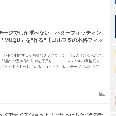
テージでしか撰べない。パターフィッティン
「MUQU」を“作る”【ゴルフ５の本格フィッ
】
ルミルドで制作する超精密なクラブとして、知る人ぞ知る人気ブラ
車部品の金型製作の技術を応用して、0.01㎜レベルの高精度で、
してヘッドを制作している。ゴルフ５プレステージでは現在アイ
ーを取り扱っているが、今夏新たにパターのフィッティングキッ
ィング対応のパター「SEN」の取り扱いを開始した。
ッドでナイスショット！ “たったふたつ”のチ