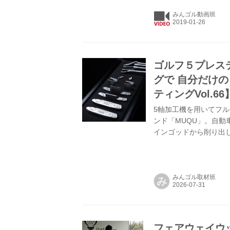
みんゴル動画班
ゴルフ５プレス
グで 自分だけの
ティングVol.66
5軸加工機を用いてフ
ンド「MUQU」。自動
インゴッドから削り出
アン、ウェッジ、パタ
トを導入し、フィッテ
みんゴル取材班
み
フェアウェイウ