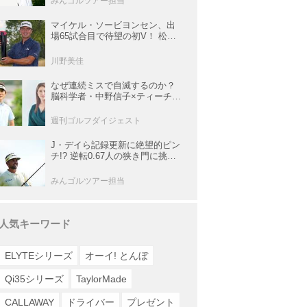
みんゴルツアー担当
マイケル・ソービヨンセン、出
場65試合目で待望の初V！ 松山
は35人ごぼう抜きでトップ5入り
【米男子ツアー】
川野美佳
なぜ連続ミスで自滅するのか？
脳科学者・中野信子×ティーチン
グプロ・内藤雄士が明かす脳の
攻略法
週刊ゴルフダイジェスト
J・デイら記録更新に絶望的ピン
チ!? 逆転0.67人の狭き門に挑む
レギュラー最終戦【米男子ツア
ー】
みんゴルツアー担当
人気キーワード
ELYTEシリーズ
オーイ! とんぼ
Qi35シリーズ
TaylorMade
CALLAWAY
ドライバー
プレゼント