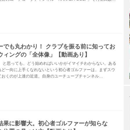
ている大人気レッスンプロ・原田修平がレッスン！
ーでも丸わかり！ クラブを振る前に知ってお
ウィングの「全体像」【動画あり】
」 と思っても、どう始めればいいかがイマイチわからない。ある
れど一向に上手くなれないという初心者ゴルファーは、まずスウ
ておくのが上達の近道。自身のユーチューブチャンネル
」で再生回数1000万以上を獲得している大人気レッスンプロ・原田修
結果に影響大。初心者ゴルファーが知らな