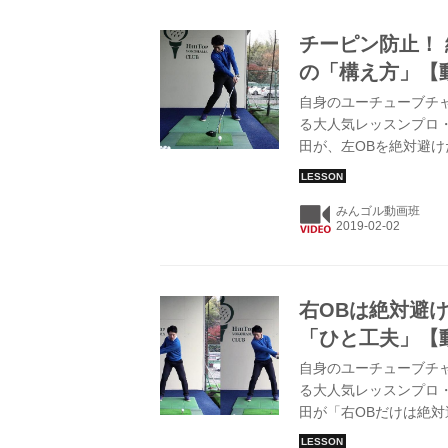
チーピン防止！
の「構え方」【
自身のユーチューブチャン
る大人気レッスンプロ
田が、左OBを絶対避
授してくれた。
みんゴル動画班
右OBは絶対避
「ひと工夫」【
自身のユーチューブチャン
る大人気レッスンプロ
田が「右OBだけは絶