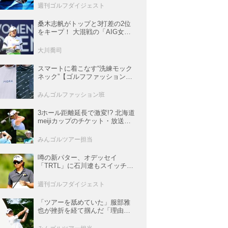
ロンマニア宣言】
週刊ゴルフダイジェスト
桑木志帆がトップと3打差の2位
をキープ！ 大混戦の「AIG女子
オープン」で勝みなみ＆古江彩
佳も逆転圏内で運命の最終日へ
大川喬司
【米女子ツアー】
スマートに着こなす“洗練モック
ネック”【ゴルフファッションス
ナップ#57】
みんゴルファッション班
3ホール距離延長で激変!? 北海道
meijiカップのチケット・放送＆
注目選手まとめ【JLPGAトーナ
メント観戦ガイド】
みんゴルツアー担当
噂の新パター、オデッセイ
「TRTL」に石川遼もスイッチ！
L字マレットからの“大転換”で成
績上昇中
週刊ゴルフダイジェスト
「ツアーを舐めていた」服部雅
也が挫折を経て掴んだ「理由あ
る好調」【深掘り! 国内男子ツア
ー次世代スター列伝#45】