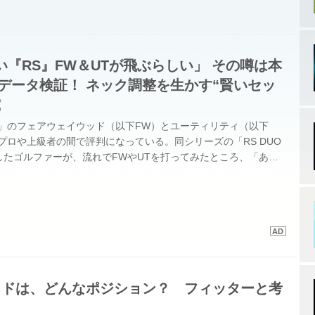
『RS』FW＆UTが飛ぶらしい」 その噂は本
でデータ検証！ ネック調整を生かす“賢いセッ
究
S」のフェアウェイウッド（以下FW）とユーティリティ（以下
プロや上級者の間で評判になっている。同シリーズの「RS DUO
したゴルファーが、流れでFWやUTを打ってみたところ、「あ
ぶね！」と驚き、口コミで広がっているというのだ。今回はこの噂
「RS」 FWと「RS」 UTを試打して検証する。
ッドは、どんなポジション？ フィッターと考