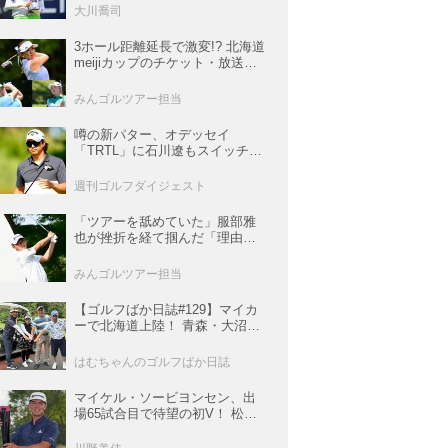
佳も逆転圏内で運命の最終日へ
大川喬司
【米女子ツアー】
3ホール距離延長で激変!? 北海道
meijiカップのチケット・放送＆
注目選手まとめ【JLPGAトーナ
メント観戦ガイド】
みんゴルツアー担当
噂の新パター、オデッセイ
「TRTL」に石川遼もスイッチ！
L字マレットからの“大転換”で成
績上昇中
週刊ゴルフダイジェスト
「ツアーを舐めていた」服部雅
也が挫折を経て掴んだ「理由あ
る好調」【深掘り! 国内男子ツア
ー次世代スター列伝#45】
みんゴルツアー担当
【ゴルフばか日誌#129】マイカ
ーで北海道上陸！ 青森・大沼・
函館の3コースと豪雨の洗礼
はむちゃんのゴルフばか日誌
マイケル・ソービヨンセン、出
場65試合目で待望の初V！ 松山
は35人ごぼう抜きでトップ5入り
【米男子ツアー】