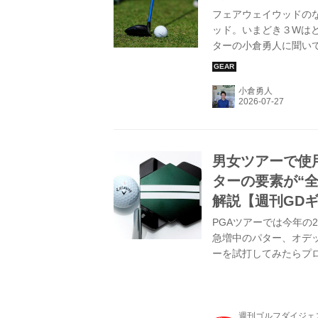
フェアウェイウッドの
ッド。いまどき３Wは
ターの小倉勇人に聞い
小倉勇人
男女ツアーで使用
ターの要素が“全
解説【週刊GD
PGAツアーでは今年の
急増中のパター、オデッ
ーを試打してみたらプ
週刊ゴルフダイジェ