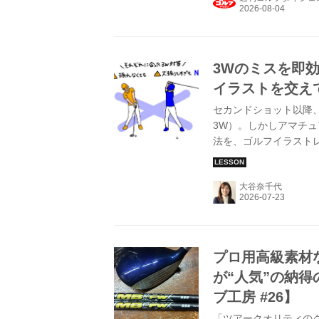
3Wのミスを即
イラストを交え
セカンドショット以降
3W）。しかしアマチュ
法を、ゴルフイラスト
を交えて詳しく解説し
大谷奈千代
プロ用高級素材な
が“人気”の納
ブ工房 #26】
「ツアークオリティの