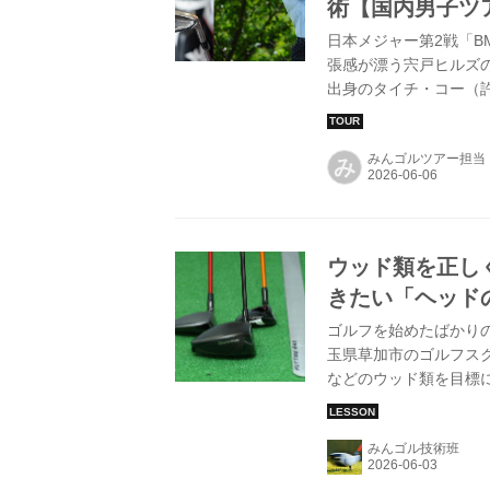
術【国内男子ツ
日本メジャー第2戦「B
張感が漂う宍戸ヒルズ
出身のタイチ・コー（許
と鮮やかに浮上を遂げ
ルインワンを演出した
みんゴルツアー担当
話題のミニドライバー
み
がら作り上げたギア、
ウッド類を正し
きたい「ヘッド
ゴルフを始めたばかり
玉県草加市のゴルフスクー
などのウッド類を目標
みんゴル技術班