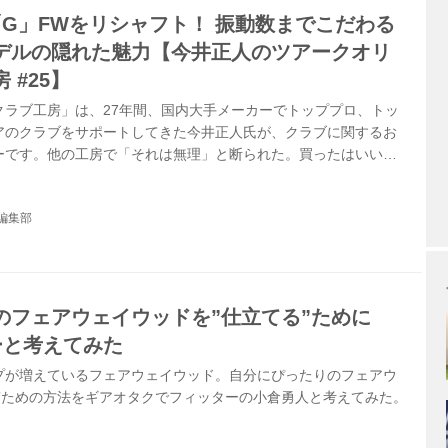
G「G」FWをリシャフト！ 振動数までこだわる
デルの隠れた魅力【今井正人のツアークオリ
 #25】
クラブ工房」は、27年間、国内大手メーカーでトッププロ、トッ
アのクラブをサポートしてきた今井正人氏が、クラブに関するお
ーです。他の工房で「それは無理」と断られた。買ったはいいけ
もうちょっと飛ぶようにならないか。この企画は、クラブに生じ
を探りながら、「ツアークオリティのクラブ」に仕上げるまでを
編集部
。
のフェアウェイウッドを”仕立てる”ために
ーと考えてみた
プが増えているフェアウェイウッド。自分にぴったりのフェアウ
る”ための方法をギアオタクでフィッターの小倉勇人と考えてみた。