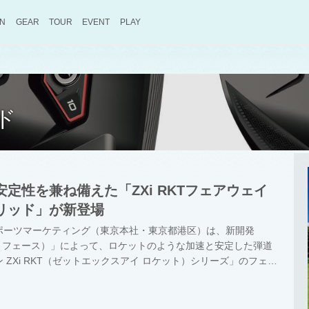
ON
GEAR
TOUR
EVENT
PLAY
ド
定性を兼ね備えた「ZXi RKTフェアウェイ
リッド」が新登場
ポーツマーケティング（東京本社・東京都港区）は、新開発
ケットフェース）」によって、ロケットのような加速と安定した弾道
 ZXi RKT（ゼットエックスアイ ロケット）シリーズ」のフェア
ッドを、2026年9月12日に発売すると発表した。