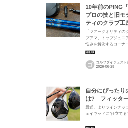
10年前のPIN
プロの技と旧モ
ティのクラブ工房
「ツアークオリティの
プアマ、トップジュニ
悩みを解決するコーナ
どまったく合わない。
ている問題点と解決策
ゴルフダイジェスト
レポートするものです
ゴ
自分にぴったり
は? フィッタ
最近、よりラインナッ
ェイウッドに”仕立て