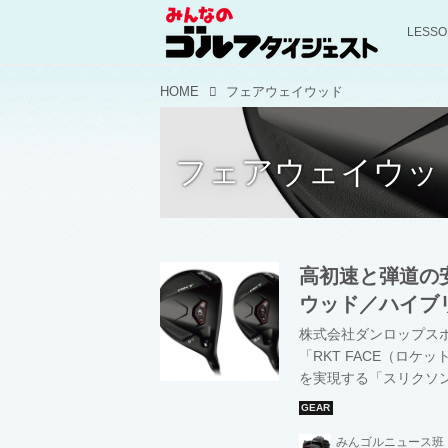
LESS
HOME
フェアウェイウッド
フェアウェイウッ
高初速と弾道の安
ウッド／ハイブ
株式会社ダンロップス
「RKT FACE（ロ
を実現する「スリクソン
ウェイウッドとハイブリ
みんゴルニュース班