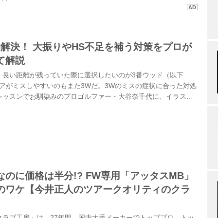
効解決！ 大振りやHS不足を補う対策をプロが
て解説
、長い距離が残っていた際に選択したいのが3番ウッド（以下
アがミスしやすいのもまた3Wだ。3Wのミスの症状に合った対処
レッスンでお馴染みのプロゴルファー・大谷奈千代に、イラスト
てもらおう。
のに価格は半分!? FW専用「アッタスMB」
得のワケ【今井正人のツアークオリティのクラ
クラブ工房」は、27年間、国内大手メーカーでトッププロ、トッ