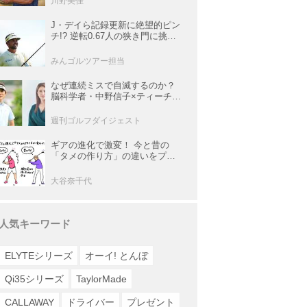
川野美佳
J・デイら記録更新に絶望的ピン
チ!? 逆転0.67人の狭き門に挑む
レギュラー最終戦【米男子ツア
ー】
みんゴルツアー担当
なぜ連続ミスで自滅するのか？
脳科学者・中野信子×ティーチン
グプロ・内藤雄士が明かす脳の
攻略法
週刊ゴルフダイジェスト
ギアの進化で激変！ 今と昔の
「タメの作り方」の違いをプロ
がイラストを交えて解説
大谷奈千代
人気キーワード
ELYTEシリーズ
オーイ! とんぼ
Qi35シリーズ
TaylorMade
CALLAWAY
ドライバー
プレゼント