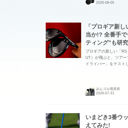
「プロギア新しい
当か!? 全番手
ティング”も研
プロギアの新しい「R
UT）が飛ぶと、ツアー
ドライバー」をテスト
れ？ めちゃくちゃ飛
の真相を確かめるべく、
みんゴル用具班
いまどき3番ウ
えてみた!