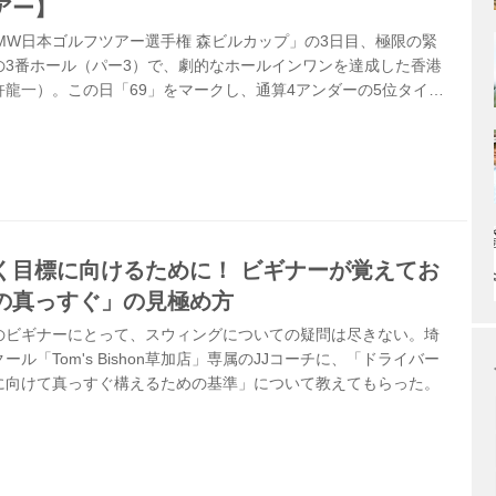
アー】
MW日本ゴルフツアー選手権 森ビルカップ」の3日目、極限の緊
の3番ホール（パー3）で、劇的なホールインワンを達成した香港
龍一）。この日「69」をマークし、通算4アンダーの5位タイへ
たアジアの新人王を、激戦直後の練習場で直撃した。手にはホー
6番アイアン、そしてヘッドのウェイトを自らイジり倒したという
。25歳の若きトリリンガルが見せたのは、自身で考え、実践しな
そして「ゴルフ職人」としての顔だった。
く目標に向けるために！ ビギナーが覚えてお
の真っすぐ」の見極め方
のビギナーにとって、スウィングについての疑問は尽きない。埼
ル「Tom's Bishon草加店」専属のJJコーチに、「ドライバー
に向けて真っすぐ構えるための基準」について教えてもらった。