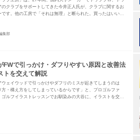
アのクラブをサポートしてきた今井正人氏が、クラブに関するお
ーです。他の工房で「それは無理」と断られた。買ったはいいけ
もうちょっと飛ぶようにならないか。この企画は、クラブに生じ
を探りながら、「ツアークオリティのクラブ」に仕上げるまでを
編集部
。
がFWで引っかけ・ダフりやすい原因と改善法
ストを交えて解説
アウェイウッドで引っかけやダフリのミスが起きてしまうのは
り方・構え方をしてしまっているからです」と、プロゴルファ
。ゴルフイラストレッスンでお馴染みの大谷に、イラストを交え
おう。