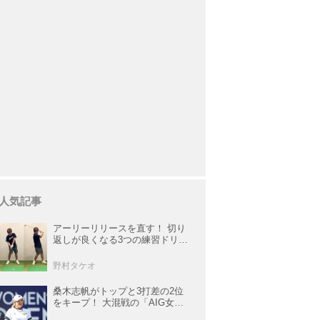
人気記事
アーリーリリースを直す！ 切り
返しが良くなる3つの練習ドリル
を試してみた
野村タケオ
桑木志帆がトップと3打差の2位
をキープ！ 大混戦の「AIG女子
オープン」で勝みなみ＆古江彩