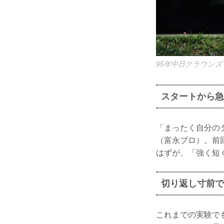
95年中日クラウン
スタートから急
「まったく自分の
（富永プロ）。前
はずが、「強く短
切り返し寸前で
これまでの実験で