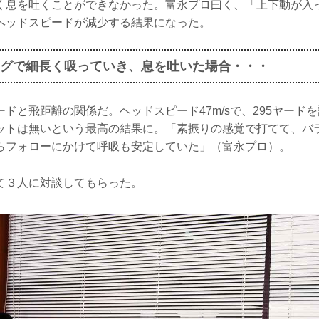
く息を吐くことができなかった。富永プロ曰く、「上下動が入
ヘッドスピードが減少する結果になった。
グで細長く吸っていき、息を吐いた場合・・・
ドと飛距離の関係だ。ヘッドスピード47m/sで、295ヤード
ットは無いという最高の結果に。「素振りの感覚で打てて、バ
らフォローにかけて呼吸も安定していた」（富永プロ）。
て３人に対談してもらった。