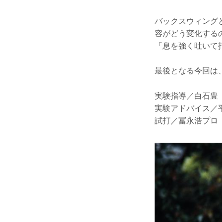
バックスウィング
容がどう変化する
「息を強く吐いて
最後となる今回は
実験指導／白石豊
実験アドバイス／
試打／冨永浩プロ