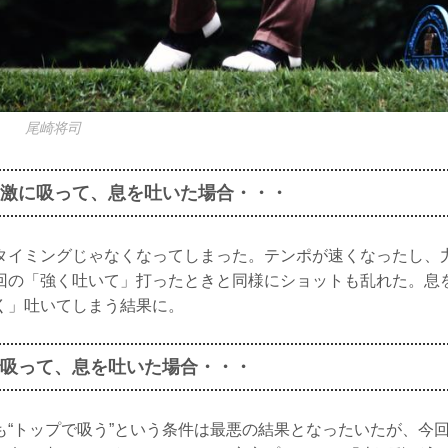
ズ 尾崎将司
激に吸って、息を吐いた場合・・・
タイミングじゃなくなってしまった。テンポが速くなったし、
回の「強く吐いて」打ったときと同様にショットも乱れた。息
く」吐いてしまう結果に。
吸って、息を吐いた場合・・・
も“トップで吸う”という条件は最悪の結果となったいたが、今