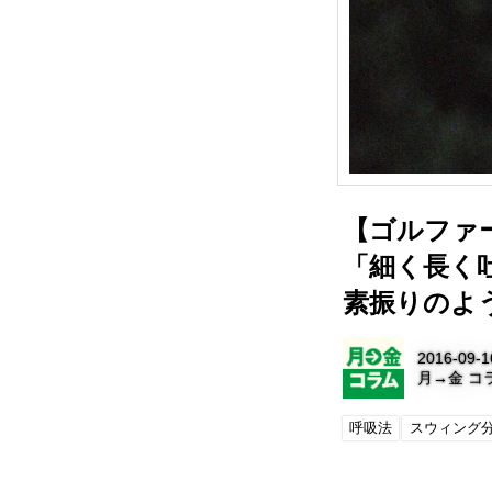
【ゴルファ
「細く長く
素振りのよ
2016-09-1
月→金 コ
呼吸法
スウィング