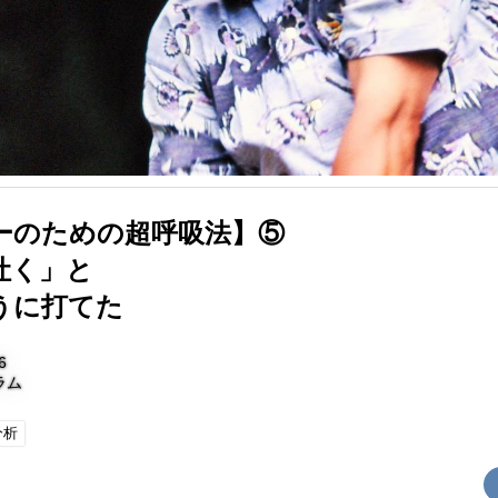
ーのための超呼吸法】⑤
吐く」と
うに打てた
6
ラム
分析