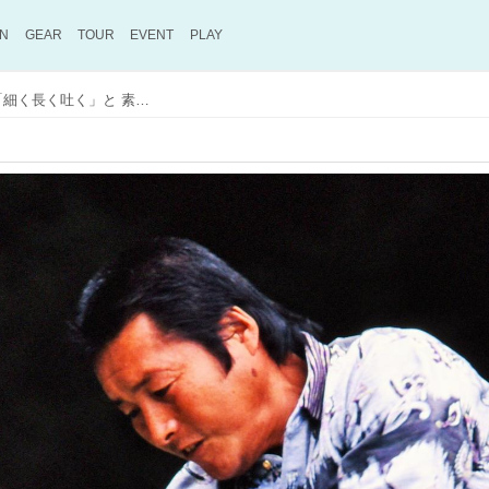
ON
GEAR
TOUR
EVENT
PLAY
【ゴルファーのための超呼吸法】⑤ 「細く長く吐く」と 素振りのように打てた