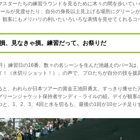
マスターたちの練習ラウンドを見るために木々の間を歩いてい
ホールが見渡せたり、自分の身長以上見上げる場所にグリーン
、観客にもメリハリの利いたいろいろな表情を見せてくれるコ
損、見なきゃ損。練習だって、お祭りだ
（月）練習日の16番。数々の名シーンを生んだ池越えのパー3は
イ！（水切りショット！）」の声で、プロたちが自分の技を披
ると、われらが日本ツアーの賞金王池田勇太、すっきり痩せた
グリーンジャケット保持者サンディ・ライルの組。デイが観客
と、1、2、3、4回と水を切るも、最後の1回が10センチ足り