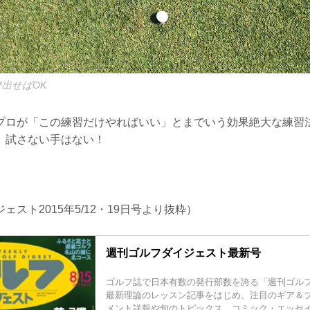
出せばOK
プロが「この練習だけやればいい」とまでいう効果絶大な練習
、試さない手はない！
スト2015年5/12・19日号より抜粋）
週刊ゴルフダイジェスト最新号
ゴルフ誌で日本有数の発行部数を誇る「週刊ゴル
最新理論のレッスン記事をはじめ、注目のギア＆
メント詳報や旬のトピックス、コミック・エッセ