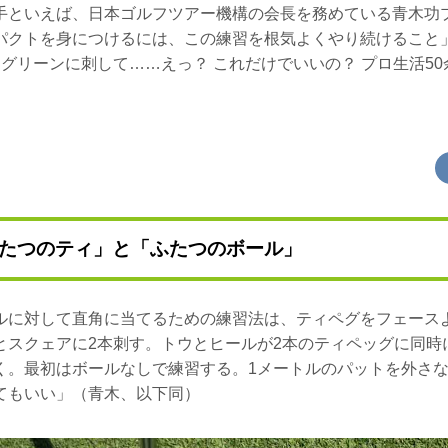
手といえば、日本ゴルフツアー機構の会長を務めている青木功
パクトを身につけるには、この練習を根気よくやり続けること
グリーンに刺して……えっ？ これだけでいいの？ プロ生活5
たつのティ」と「ふたつのボール」
ルに対して直角に当てるための練習法は、ティペグをフェース
とスクェアに2本刺す。トウとヒールが2本のティペッグに同時
く。最初はボールなしで練習する。1メートルのパットを外さ
てもいい」（青木、以下同）