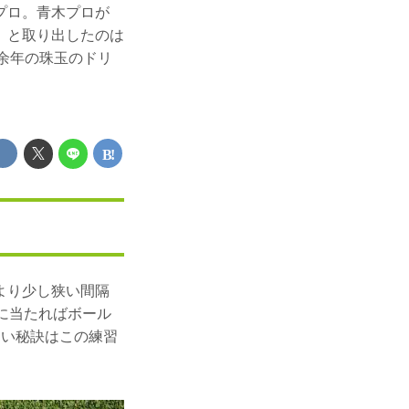
プロ。青木プロが
」と取り出したのは
0余年の珠玉のドリ
より少し狭い間隔
に当たればボール
ない秘訣はこの練習