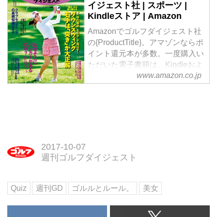
イジェスト社 | スポーツ |
ットを振り返っていたら、「それ
Kindleストア | Amazon
ってダメなんじゃない？」と同伴
Amazonでゴルフダイジェスト社
者からペナルティの指摘が。あや
の{ProductTitle}。アマゾンならポ
ふやになりがちなバンカー内のル
イント還元本が多数。一度購入い
ール、もう一度おさらいしておこ
ただいた電子書籍は、Kindleおよ
う！
www.amazon.co.jp
びFire端末、スマートフォンやタ
ブレットなど、様々な端末でもお
楽しみいただけます。
2017-10-07
週刊ゴルフダイジェスト
Quiz
週刊GD
ゴルルとルール。
美女