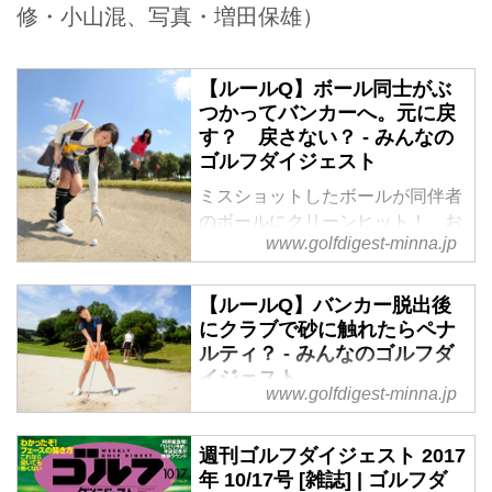
修・小山混、写真・増田保雄）
【ルールQ】ボール同士がぶ
つかってバンカーへ。元に戻
す？ 戻さない？ - みんなの
ゴルフダイジェスト
ミスショットしたボールが同伴者
のボールにクリーンヒット！ お
www.golfdigest-minna.jp
かげで自分のボールは止まったけ
れど、相手のボールは弾みでバン
カーに。あわてて元に戻そうと拾
【ルールQ】バンカー脱出後
おうとしたのだけれど……。
にクラブで砂に触れたらペナ
ルティ？ - みんなのゴルフダ
イジェスト
www.golfdigest-minna.jp
なんとかバンカーから脱出に成功
したけれど、ショットにはイマイ
週刊ゴルフダイジェスト 2017
チ納得がいかず……。クラブをト
年 10/17号 [雑誌] | ゴルフダ
ントンと砂につけながら今のショ