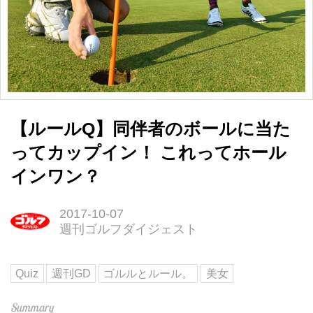
【ルールQ】同伴者のボールに当た
ってカップイン！ これってホール
インワン？
2017-10-07
週刊ゴルフダイジェスト
Quiz
週刊GD
ゴルルとルール。
美女