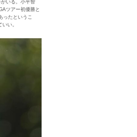
手がいる。小平智
GAツアー初優勝と
あったというこ
ていい。