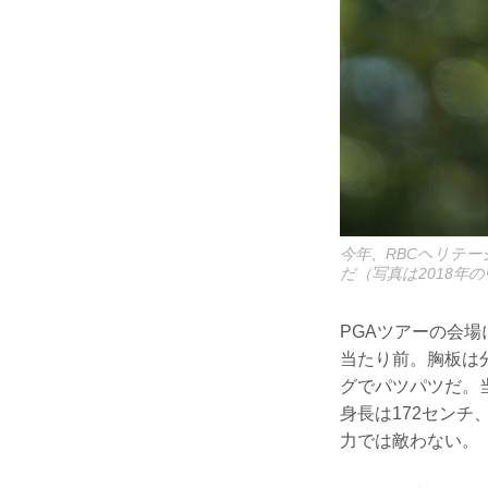
今年、RBCヘリテ
だ（写真は2018年
PGAツアーの会場
当たり前。胸板は
グでパツパツだ。
身長は172センチ
力では敵わない。