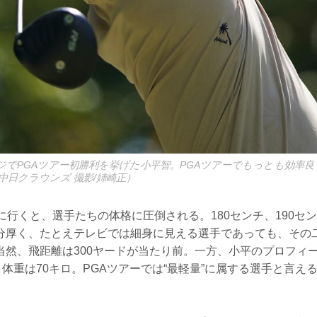
ージでPGAツアー初勝利を挙げた小平智。PGAツアーでもっとも効率
の中日クラウンズ 撮影/姉崎正）
に行くと、選手たちの体格に圧倒される。180センチ、190セ
分厚く、たとえテレビでは細身に見える選手であっても、その
当然、飛距離は300ヤードが当たり前。一方、小平のプロフィ
、体重は70キロ。PGAツアーでは“最軽量”に属する選手と言え