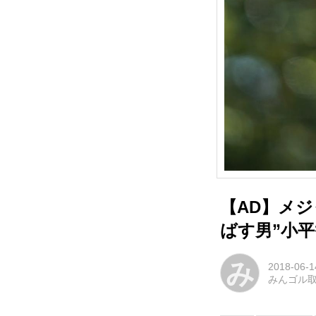
【AD】メジ
ばす男”小平
み
2018-06-1
みんゴル