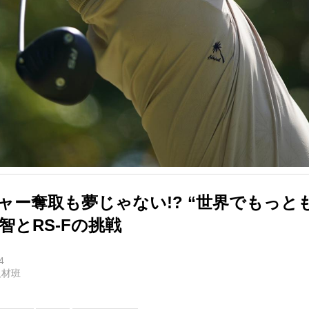
ャー奪取も夢じゃない!? “世界でもっと
智とRS-Fの挑戦
4
取材班