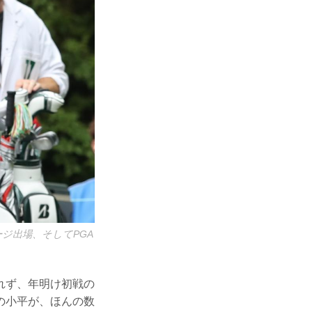
ジ出場、そしてPGA
れず、年明け初戦の
の小平が、ほんの数