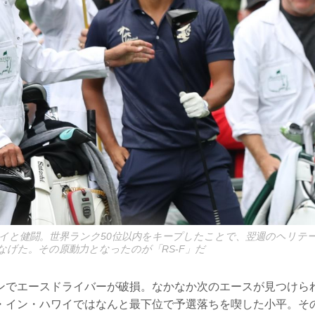
タイと健闘。世界ランク50位以内をキープしたことで、翌週のヘリテー
なげた。その原動力となったのが「RS-F」だ
ンでエースドライバーが破損。なかなか次のエースが見つけら
・イン・ハワイではなんと最下位で予選落ちを喫した小平。そ