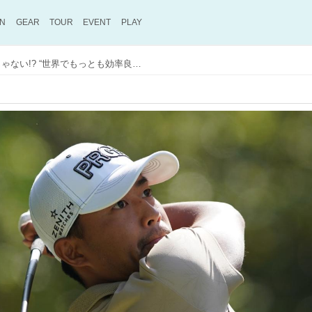
ON
GEAR
TOUR
EVENT
PLAY
【AD】メジャー奪取も夢じゃない!? “世界でもっとも効率良く飛ばす男”小平智とRS-Fの挑戦