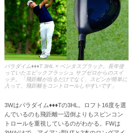
パラダイム♦♦♦T 3HL × ベンタスブラック。長年使
っていたエピックフラッシュ サブゼロからのスイ
ッチ。「飛距離が出るだけでなく、スピンが簡単に
入って、飛距離をコントロールしやすいです」
3Wはパラダイム♦♦♦Tの3HL。ロフト16度を選
んでいるのも飛距離一辺倒よりもスピンコン
トロールを重視しているのがわかる。FWは
3Wだけで、アイアン型UTと2本のロングアイ