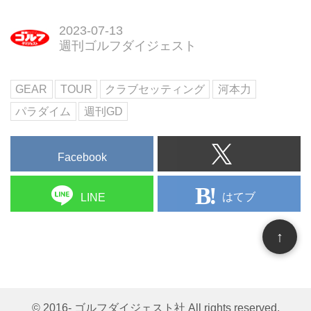
抜群の安定感を見せたスウィング
名様にプレゼント。
をみんなのゴルフダイジェスト編
2023-07-13
集部員でプロゴルファー・中村修
週刊ゴルフダイジェスト
が解説。
GEAR
TOUR
クラブセッティング
河本力
パラダイム
週刊GD
Facebook
はてブ
LINE
↑
© 2016- ゴルフダイジェスト社 All rights reserved.