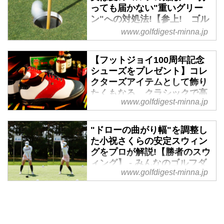
ハルト・ランガーが米シニアツア
っても届かない"重いグリー
ー歴代最多の通算46 勝を挙げ
ン"への対処法!【参上! ゴル
た。更新は不可能と思われていた
ファー応援隊】 - みんなのゴ
www.golfdigest-minna.jp
ヘイル・アーウィンの45 勝に並
ルフダイジェスト
んでから4カ月半。65 歳が前人未
ゴルフの上達を目指すゴルファー
【フットジョイ100周年記念
到の大記録を打ち立てた。
にとって役立つ情報を発信する
シューズをプレゼント】コレ
「みんゴル・ゴルファー応援
クターズアイテムとして飾り
隊」。その隊長に就任したシング
たくもなる、クラシックで高
www.golfdigest-minna.jp
ルプレーヤー・マツケンが上達の
機能な一足 - みんなのゴルフ
ダイジェスト
ヒントになることを紹介。今回は
「夏場の重いグリーン」がテーマ
"ドローの曲がり幅"を調整し
1923年、当時シューズの製造工
です。
た小祝さくらの安定スウィン
場があったマサチューセッツ州ブ
グをプロが解説!【勝者のスウ
ロックトンの縫製室で働いていた
ィング】 - みんなのゴルフダ
女性従業員が、新しいモデルに
www.golfdigest-minna.jp
イジェスト
「FootJoy」という名前を付けた
のがブランドの始まり。それから
「ミネベアミツミ レディス 北海
100年、フットジョイ ドライジョ
道新聞カップ」で今季初勝利（通
イズプレミア ウィルコックス100
算9勝目）を飾った小祝さくら。
周年記念コレクションを抽選で1