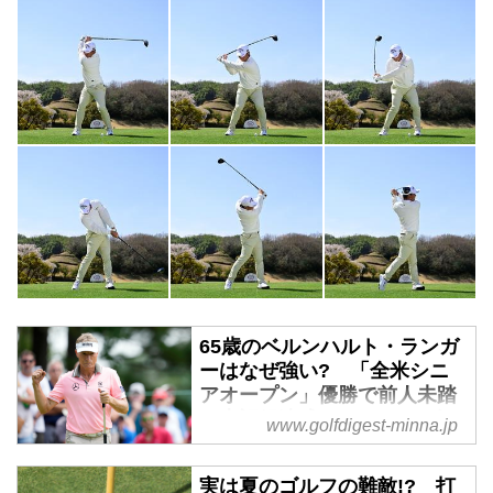
65歳のベルンハルト・ランガ
ーはなぜ強い? 「全米シニ
アオープン」優勝で前人未踏
の大記録達成! - みんなのゴル
www.golfdigest-minna.jp
フダイジェスト
「全米シニアオープン」でベルン
実は夏のゴルフの難敵!? 打