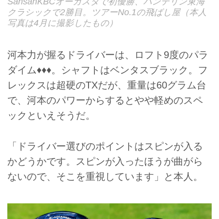
SansanKBCオーガスタで初優勝、バンテリン東海
クラシックで2勝目。ツアーNo.1の飛ばし屋（本人
写真は4月に撮影したもの）
河本力が握るドライバーは、ロフト9度のパラ
ダイム♦♦♦。シャフトはベンタスブラック。フ
レックスは超硬のTXだが、重量は60グラム台
で、河本のパワーからするとやや軽めのスペ
ックといえそうだ。
「ドライバー選びのポイントはスピンが入る
かどうかです。スピンが入ったほうが曲がら
ないので、そこを重視しています」と本人。